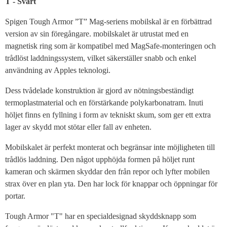
T - Svart
Spigen Tough Armor ”T” Mag-seriens mobilskal är en förbättrad
version av sin föregångare. mobilskalet är utrustat med en
magnetisk ring som är kompatibel med MagSafe-monteringen och
trådlöst laddningssystem, vilket säkerställer snabb och enkel
användning av Apples teknologi.
Dess tvådelade konstruktion är gjord av nötningsbeständigt
termoplastmaterial och en förstärkande polykarbonatram. Inuti
höljet finns en fyllning i form av tekniskt skum, som ger ett extra
lager av skydd mot stötar eller fall av enheten.
Mobilskalet är perfekt monterat och begränsar inte möjligheten till
trådlös laddning. Den något upphöjda formen på höljet runt
kameran och skärmen skyddar den från repor och lyfter mobilen
strax över en plan yta. Den har lock för knappar och öppningar för
portar.
Tough Armor "T" har en specialdesignad skyddsknapp som