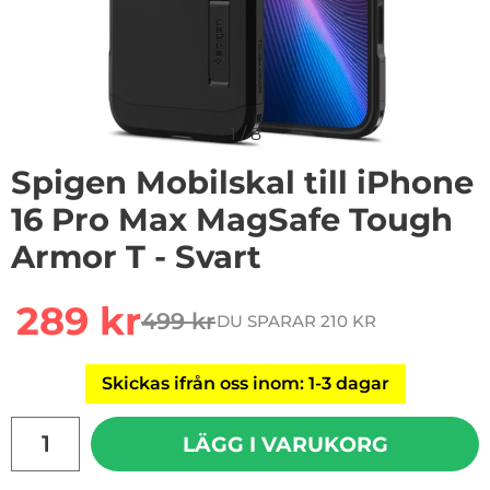
1
/
8
Spigen Mobilskal till iPhone
16 Pro Max MagSafe Tough
Armor T - Svart
Handla denna produkt Spigen Mobilskal till iPhone 16 
rea pris
289 kr
499 kr
DU SPARAR 210 KR
tidigare pris
Skickas ifrån oss inom: 1-3 dagar
antal
LÄGG I VARUKORG