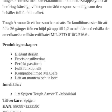
fungerar sömlöst med kamerakontrollfunktionen. Knappskyddet är
beröringskänsligt, vilket ger utmärkt respons samtidigt som den
behåller full funktionalitet.
Tough Armour är ett hus som har utsatts för konditionstester för att
falla 26 gånger från en höjd på upp till 1,2 m och därmed erhålla det
amerikanska militärcertifikatet MIL-STD 810G-516.6 .
Produktegenskaper:
Elegant design
Precisionstillverkat
Perfekt passform
Fullt funktionellt
Kompatibelt med MagSafe
Lätt att montera och ta bort
Innehåller:
1 x Spigen Tough Armor T -Mobilskal
Tillverkare
: Spigen
EAN
: 8809971233590