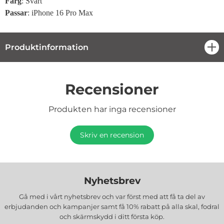
Färg
: Svart
Passar
: iPhone 16 Pro Max
Produktinformation
öpp
Recensioner
Produkten har inga recensioner
Skriv en recension
Nyhetsbrev
Gå med i vårt nyhetsbrev och var först med att få ta del av
erbjudanden och kampanjer samt få 10% rabatt på alla
skal, fodral
och skärmskydd
i ditt första köp.