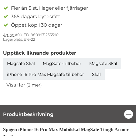
Fler än 5 st. i lager eller fjärrlager
365 dagars bytesrätt
Öppet köp i 30 dagar
Art nr:
A00-FD-8809971233590
Lagerplats:
E16-22
Upptäck liknande produkter
Magsafe Skal
MagSafe-Tillbehör
Magsafe Skal
iPhone 16 Pro Max Magsafe tillbehör
Skal
Visa fler
(2 mer)
Egenskaper
Produktbeskrivning
Stä
Produktbeskrivning
Spigen iPhone 16 Pro Max Mobilskal MagSafe Tough Armor