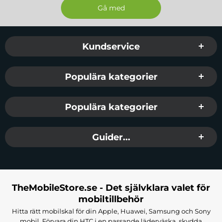
Sidfot Blandad info och länkar
Kundservice
Populära kategorier
Populära kategorier
Guider...
TheMobileStore.se - Det självklara valet för
mobiltillbehör
Hitta rätt mobilskal för din Apple, Huawei, Samsung och Sony
mobil. Förvara din HTC i en passande läderväska, skydda