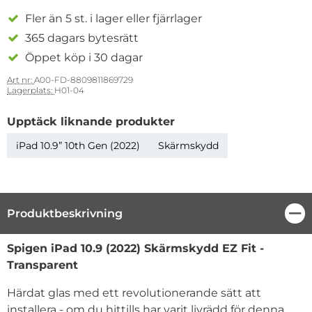
Fler än 5 st. i lager eller fjärrlager
365 dagars bytesrätt
Öppet köp i 30 dagar
Art nr:
A00-FD-8809811869729
Lagerplats:
H01-04
Upptäck liknande produkter
iPad 10.9” 10th Gen (2022)
Skärmskydd
Produktbeskrivning
Stä
Produktbeskrivning
Spigen iPad 10.9 (2022) Skärmskydd EZ Fit -
Transparent
Härdat glas med ett revolutionerande sätt att
installera - om du hittills har varit livrädd för denna