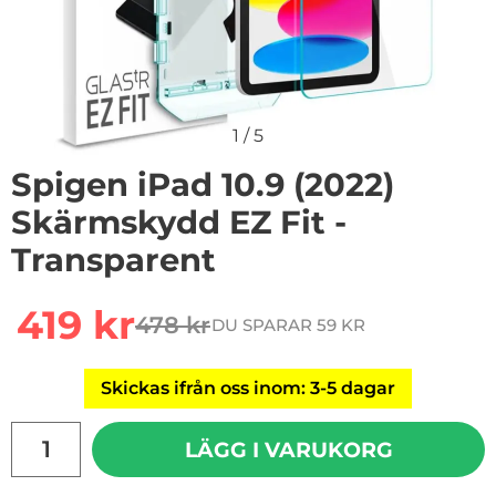
1
/
5
Spigen iPad 10.9 (2022)
Skärmskydd EZ Fit -
Transparent
Handla denna produkt Spigen iPad 10.9 (2022) Skärmsk
rea pris
419 kr
478 kr
DU SPARAR 59 KR
tidigare pris
Skickas ifrån oss inom: 3-5 dagar
antal
LÄGG I VARUKORG