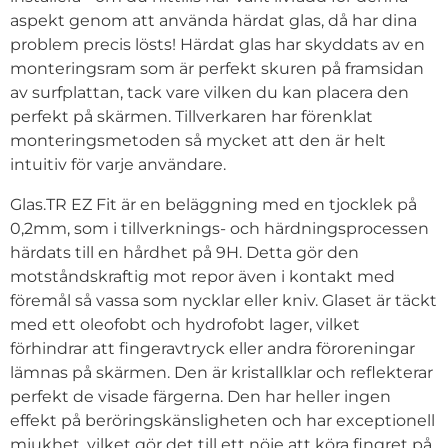
aspekt genom att använda härdat glas, då har dina
problem precis lösts! Härdat glas har skyddats av en
monteringsram som är perfekt skuren på framsidan
av surfplattan, tack vare vilken du kan placera den
perfekt på skärmen. Tillverkaren har förenklat
monteringsmetoden så mycket att den är helt
intuitiv för varje användare.
Glas.TR EZ Fit är en beläggning med en tjocklek på
0,2mm, som i tillverknings- och härdningsprocessen
härdats till en hårdhet på 9H. Detta gör den
motståndskraftig mot repor även i kontakt med
föremål så vassa som nycklar eller kniv. Glaset är täckt
med ett oleofobt och hydrofobt lager, vilket
förhindrar att fingeravtryck eller andra föroreningar
lämnas på skärmen. Den är kristallklar och reflekterar
perfekt de visade färgerna. Den har heller ingen
effekt på beröringskänsligheten och har exceptionell
mjukhet, vilket gör det till ett nöje att köra fingret på