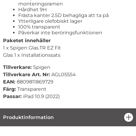
monteringsramen
Hårdhet 9H
Frästa kanter 2.5D behagliga att ta på
Ytterligare olefobiskt lager
100% transparent
Påverkar inte beröringsfunktionen
Paketet innehåller
1 x Spigen Glas.TR EZ Fit
Glas 1 x Installationssats
Tillverkare:
Spigen
Tillverkare Art. Nr:
AGL05554
EAN:
8809811869729
Färg:
Transparent
Passar:
iPad 10.9 (2022)
Produktinformation
öpp