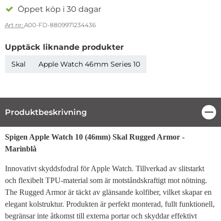
Öppet köp i 30 dagar
Art nr:
A00-FD-8809971234436
Upptäck liknande produkter
Skal
Apple Watch 46mm Series 10
Produktbeskrivning
Stä
Produktbeskrivning
Spigen Apple Watch 10 (46mm) Skal Rugged Armor -
Marinblå
Innovativt skyddsfodral för Apple Watch. Tillverkad av slitstarkt
och flexibelt TPU-material som är motståndskraftigt mot nötning.
The Rugged Armor är täckt av glänsande kolfiber, vilket skapar en
elegant kolstruktur. Produkten är perfekt monterad, fullt funktionell,
begränsar inte åtkomst till externa portar och skyddar effektivt