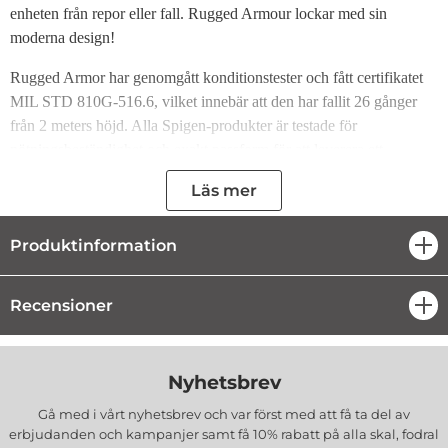
enheten från repor eller fall. Rugged Armour lockar med sin
moderna design!
Rugged Armor har genomgått konditionstester och fått certifikatet
MIL STD 810G-516.6, vilket innebär att den har fallit 26 gånger
från 2 meters höjd. Alla Spigen-produkter är testade för
nötningsbeständighet och exakt passform för att leverera ett
högkvalitativt fodral.
Läs mer
Produktfunktion:
Produktinformation
öpp
Exakt gjorda
Bra passform
Fullt funktionell
Recensioner
öpp
Lätt att montera och demontera
Kit innehåller:
1 x Spigen Rugged Armor Case
Nyhetsbrev
Tillverkare :
Spigen
Gå med i vårt nyhetsbrev och var först med att få ta del av
EAN :
8809971234436
erbjudanden och kampanjer samt få 10% rabatt på alla
skal, fodral
Färg
: Marinblå