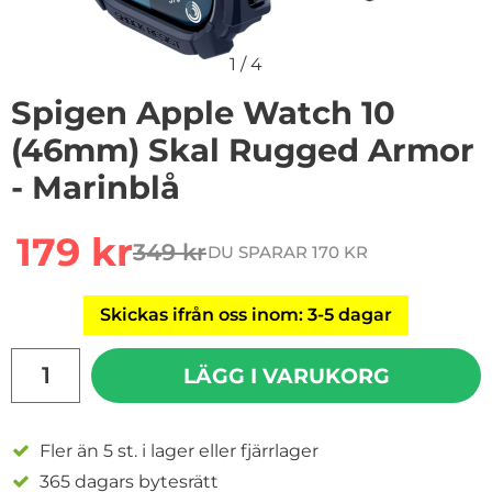
1
/
4
Spigen Apple Watch 10
(46mm) Skal Rugged Armor
- Marinblå
Handla denna produkt Spigen Apple Watch 10 (46mm)
rea pris
179 kr
349 kr
DU SPARAR 170 KR
tidigare pris
Skickas ifrån oss inom: 3-5 dagar
antal
LÄGG I VARUKORG
Fler än 5 st. i lager eller fjärrlager
365 dagars bytesrätt