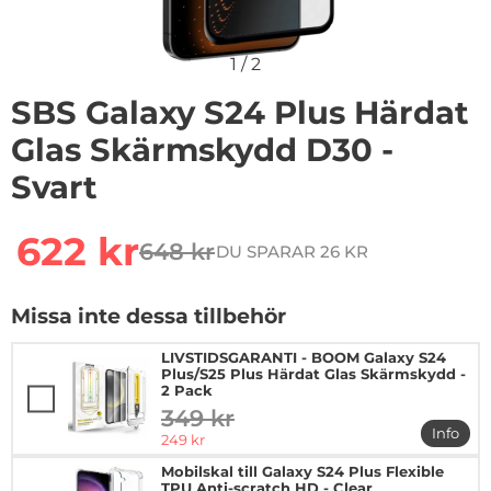
1
/
2
SBS Galaxy S24 Plus Härdat
Glas Skärmskydd D30 -
Svart
Handla denna produkt SBS Galaxy S24 Plus Härdat Gla
rea pris
622 kr
648 kr
DU SPARAR 26 KR
tidigare pris
Missa inte dessa tillbehör
LIVSTIDSGARANTI - BOOM Galaxy S24
Plus/S25 Plus Härdat Glas Skärmskydd -
2 Pack
349 kr
tidigare pris
Info
rea pris
249 kr
mer in
Mobilskal till Galaxy S24 Plus Flexible
TPU Anti-scratch HD - Clear