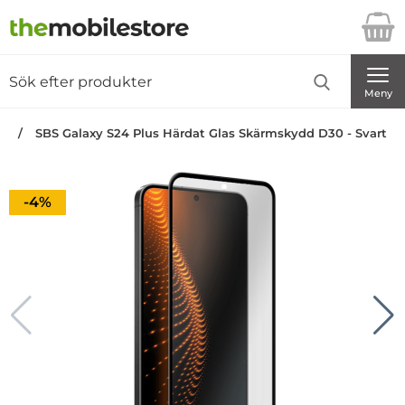
Startsidan för Danira Telecom AB
Sök
Sök på Danira Telecom AB
Genomför
Meny
an
SBS Galaxy S24 Plus Härdat Glas Skärmskydd D30 - Svart
Priset är nedsatt med
-4%