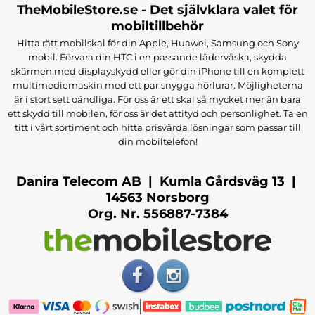
TheMobileStore.se - Det självklara valet för
mobiltillbehör
Hitta rätt mobilskal för din Apple, Huawei, Samsung och Sony
mobil. Förvara din HTC i en passande läderväska, skydda
skärmen med displayskydd eller gör din iPhone till en komplett
multimediemaskin med ett par snygga hörlurar. Möjligheterna
är i stort sett oändliga. För oss är ett skal så mycket mer än bara
ett skydd till mobilen, för oss är det attityd och personlighet. Ta en
titt i vårt sortiment och hitta prisvärda lösningar som passar till
din mobiltelefon!
Danira Telecom AB | Kumla Gårdsväg 13 |
14563 Norsborg
Org. Nr. 556887-7384