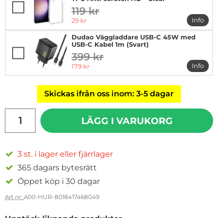
119 kr
tidigare pris
rea pris
Info
29 kr
mer in
Dudao Väggladdare USB-C 45W med
USB-C Kabel 1m (Svart)
399 kr
tidigare pris
rea pris
Info
179 kr
mer i
Skickas ifrån oss inom: 3-5 dagar
antal
LÄGG I VARUKORG
3 st. i lager eller fjärrlager
365 dagars bytesrätt
Öppet köp i 30 dagar
Art nr:
A00-HUR-8018417468049