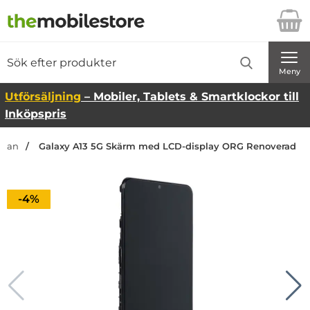
Startsidan för Danira Telecom AB
Sök
Sök på Danira Telecom AB
Genomför
Meny
Utförsäljning
– Mobiler, Tablets & Smartklockor till
Inköpspris
sidan
Galaxy A13 5G Skärm med LCD-display ORG Renoverad
Priset är nedsatt med
-4%