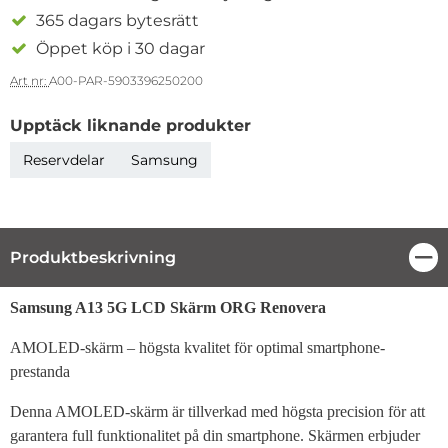
365 dagars bytesrätt
Öppet köp i 30 dagar
Art nr:
A00-PAR-5903396250200
Upptäck liknande produkter
Reservdelar
Samsung
Produktbeskrivning
Stä
Produktbeskrivning
Samsung A13 5G LCD Skärm ORG Renovera
AMOLED-skärm – högsta kvalitet för optimal smartphone-
prestanda
Denna AMOLED-skärm är tillverkad med högsta precision för att
garantera full funktionalitet på din smartphone. Skärmen erbjuder