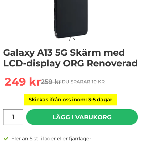
1
/
3
Galaxy A13 5G Skärm med
LCD-display ORG Renoverad
Handla denna produkt Galaxy A13 5G Skärm med LCD-
rea pris
249 kr
259 kr
DU SPARAR 10 KR
tidigare pris
Skickas ifrån oss inom: 3-5 dagar
antal
LÄGG I VARUKORG
Fler än 5 st. i lager eller fjärrlager