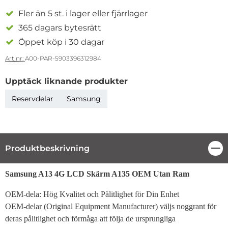
Fler än 5 st. i lager eller fjärrlager
365 dagars bytesrätt
Öppet köp i 30 dagar
Art nr:
A00-PAR-5903396312984
Upptäck liknande produkter
Reservdelar
Samsung
Produktbeskrivning
Stä
Produktbeskrivning
Samsung A13 4G LCD Skärm A135 OEM Utan Ram
OEM-dela: Hög Kvalitet och Pålitlighet för Din Enhet
OEM-delar (Original Equipment Manufacturer) väljs noggrant för
deras pålitlighet och förmåga att följa de ursprungliga