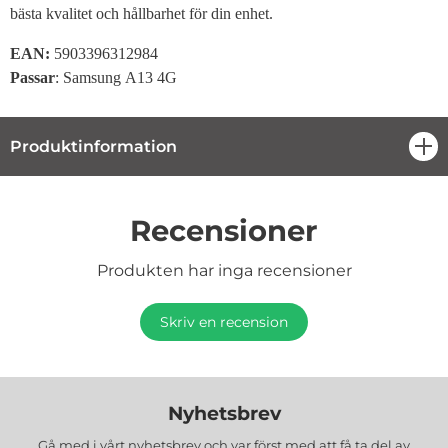
bästa kvalitet och hållbarhet för din enhet.
EAN:
5903396312984
Passar
: Samsung A13 4G
Produktinformation
öpp
Recensioner
Produkten har inga recensioner
Skriv en recension
Nyhetsbrev
Gå med i vårt nyhetsbrev och var först med att få ta del av