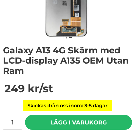
1
/
4
Galaxy A13 4G Skärm med
LCD-display A135 OEM Utan
Ram
Handla denna produkt Galaxy A13 4G Skärm med LCD-
pris
249 kr
/st
Skickas ifrån oss inom: 3-5 dagar
antal
LÄGG I VARUKORG