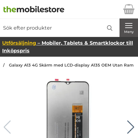
Startsidan för Danira Telecom AB
Sök
Sök på Danira Telecom AB
Genomför
Meny
Utförsäljning
– Mobiler, Tablets & Smartklockor till
Inköpspris
Galaxy A13 4G Skärm med LCD-display A135 OEM Utan Ram