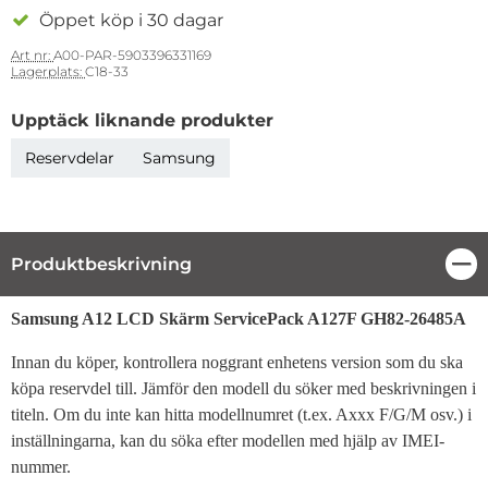
Öppet köp i 30 dagar
Art nr:
A00-PAR-5903396331169
Lagerplats:
C18-33
Upptäck liknande produkter
Reservdelar
Samsung
Produktbeskrivning
Stä
Produktbeskrivning
Samsung A12 LCD Skärm ServicePack A127F GH82-26485A
Innan du köper, kontrollera noggrant enhetens version som du ska
köpa reservdel till. Jämför den modell du söker med beskrivningen i
titeln. Om du inte kan hitta modellnumret (t.ex. Axxx F/G/M osv.) i
inställningarna, kan du söka efter modellen med hjälp av IMEI-
nummer.