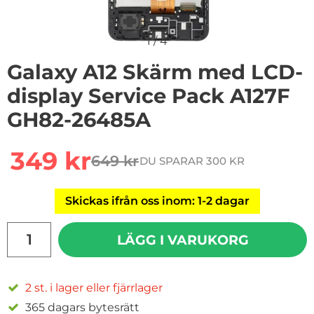
1
/
4
Galaxy A12 Skärm med LCD-
display Service Pack A127F
GH82-26485A
Handla denna produkt Galaxy A12 Skärm med LCD-disp
rea pris
349 kr
649 kr
DU SPARAR 300 KR
tidigare pris
Skickas ifrån oss inom: 1-2 dagar
antal
LÄGG I VARUKORG
2 st. i lager eller fjärrlager
365 dagars bytesrätt