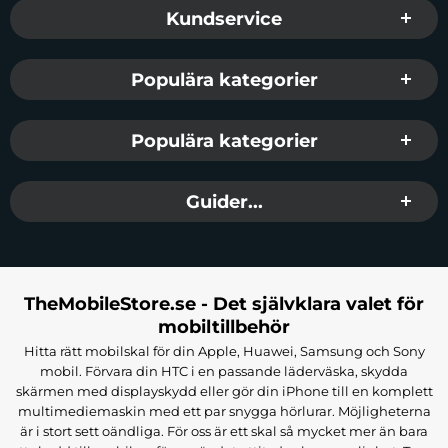
Sidfot Blandad info och länkar
Kundservice
Populära kategorier
Populära kategorier
Guider...
TheMobileStore.se - Det självklara valet för
mobiltillbehör
Hitta rätt mobilskal för din Apple, Huawei, Samsung och Sony
mobil. Förvara din HTC i en passande läderväska, skydda
skärmen med displayskydd eller gör din iPhone till en komplett
multimediemaskin med ett par snygga hörlurar. Möjligheterna
är i stort sett oändliga. För oss är ett skal så mycket mer än bara