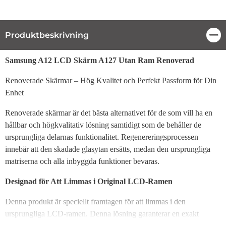
Produktbeskrivning
Stä
Produktbeskrivning
Samsung A12 LCD Skärm A127 Utan Ram Renoverad
Renoverade Skärmar – Hög Kvalitet och Perfekt Passform för Din
Enhet
Renoverade skärmar är det bästa alternativet för de som vill ha en
hållbar och högkvalitativ lösning samtidigt som de behåller de
ursprungliga delarnas funktionalitet. Regenereringsprocessen
innebär att den skadade glasytan ersätts, medan den ursprungliga
matriserna och alla inbyggda funktioner bevaras.
Designad för Att Limmas i Original LCD-Ramen
Denna produkt är speciellt framtagen för att limmas i den
ursprungliga LCD-ramen. Denna lösning garanterar en exakt
passform och bibehåller en hög nivå av funktionalitet och