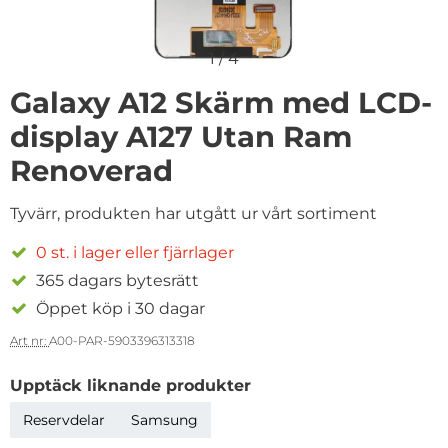
1
/
4
Galaxy A12 Skärm med LCD-
display A127 Utan Ram
Renoverad
Tyvärr, produkten har utgått ur vårt sortiment
0 st. i lager eller fjärrlager
365 dagars bytesrätt
Öppet köp i 30 dagar
Art nr:
A00-PAR-5903396313318
Upptäck liknande produkter
Reservdelar
Samsung