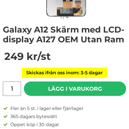
1
/
4
Galaxy A12 Skärm med LCD-
display A127 OEM Utan Ram
Handla denna produkt Galaxy A12 Skärm med LCD-dis
pris
249 kr
/st
Skickas ifrån oss inom: 3-5 dagar
antal
LÄGG I VARUKORG
Fler än 5 st. i lager eller fjärrlager
365 dagars bytesrätt
Öppet köp i 30 dagar