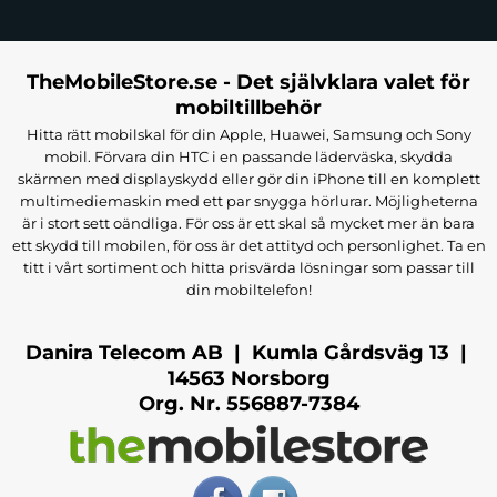
Genom att välja OEM-delar får du en produkt som garanterar
högsta kvalitet och lång livslängd. Den regenererade skärmen är det
TheMobileStore.se - Det självklara valet för
optimala valet för de som söker hållbarhet och säkerställer att
mobiltillbehör
enhetens funktionalitet bibehålls genom högkvalitativa
Hitta rätt mobilskal för din Apple, Huawei, Samsung och Sony
komponenter och en perfekt passform.
mobil. Förvara din HTC i en passande läderväska, skydda
skärmen med displayskydd eller gör din iPhone till en komplett
EAN:
5903396312991
multimediemaskin med ett par snygga hörlurar. Möjligheterna
Passar
: Samsung A12
är i stort sett oändliga. För oss är ett skal så mycket mer än bara
ett skydd till mobilen, för oss är det attityd och personlighet. Ta en
titt i vårt sortiment och hitta prisvärda lösningar som passar till
din mobiltelefon!
Danira Telecom AB | Kumla Gårdsväg 13 |
14563 Norsborg
Org. Nr. 556887-7384