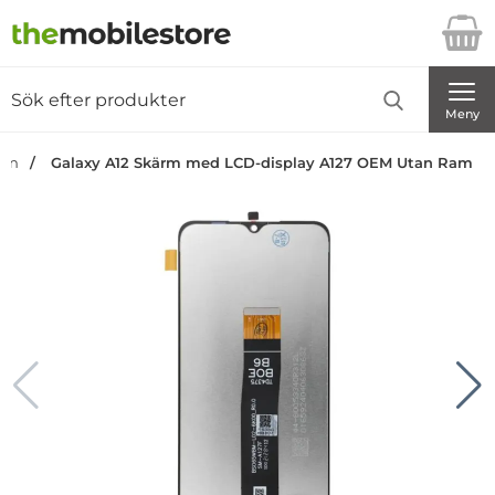
Startsidan för Danira Telecom AB
Sök
Sök på Danira Telecom AB
Genomför
Meny
dan
Galaxy A12 Skärm med LCD-display A127 OEM Utan Ram