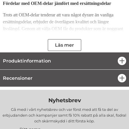
Fördelar med OEM-delar jämfört med ersättningsdelar
Trots att OEM-delar tenderar att vara något dyrare än vanliga
ersättningsdelar, erbjuder de överlägsen kvalitet och längre
livslängd. Genom att välja OEM får du produkter som är noggrant
testade och optimerade för att matcha de exakta krav som ställs på
din enhet.
Läs mer
Perfekt Passform med Original LCD-ram
Produktinformation
öpp
Denna produkt är designad för att limmas i den ursprungliga LCD-
ramen. Denna kombination garanterar en högsta kvalitet och en
Recensioner
öpp
perfekt passform, vilket gör att den smälter ihop med de övriga
delarna av enheten och behåller dess ursprungliga funktionalitet.
Fördelar med Regenererade Skärmar:
Nyhetsbrev
Stöd för automatisk ljusstyrka och multi-touch funktioner för smidig
Gå med i vårt nyhetsbrev och var först med att få ta del av
erbjudanden och kampanjer samt få 10% rabatt på alla
skal, fodral
användning.
och skärmskydd
i ditt första köp.
Proximitysensor-stöd som garanterar att din enhet fungerar optimalt