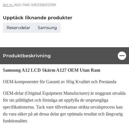
Art nr:
A00-PAR-5903396312991
Upptäck liknande produkter
Reservdelar
Samsung
Produktbeskrivning
Stä
Produktbeskrivning
Samsung A12 LCD Skärm A127 OEM Utan Ram
OEM-komponenter för Garanti av Hög Kvalitet och Prestanda
OEM-delar (Original Equipment Manufacturer) är noggrant utvalda
för sin pålitlighet och förmåga att uppfylla de ursprungliga
specifikationerna. Tack vare tillverkarnas strikta urvalsprocess kan
du vara säker på att dessa delar ger optimala resultat och långvarig
funktionalitet.