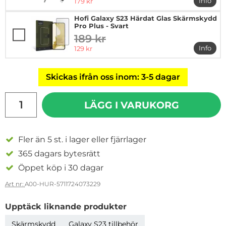
rea pris
Info
179 kr
mer i
Hofi Galaxy S23 Härdat Glas Skärmskydd
Pro Plus - Svart
189 kr
tidigare pris
rea pris
Info
129 kr
mer in
Skickas ifrån oss inom: 3-5 dagar
antal
LÄGG I VARUKORG
Fler än 5 st. i lager eller fjärrlager
365 dagars bytesrätt
Öppet köp i 30 dagar
Art nr:
A00-HUR-5711724073229
Upptäck liknande produkter
Skärmskydd
Galaxy S23 tillbehör