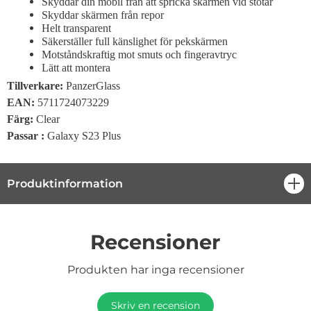
Skyddar din mobil från att spricka skärmen vid stötar
Skyddar skärmen från repor
Helt transparent
Säkerställer full känslighet för pekskärmen
Motståndskraftig mot smuts och fingeravtryc
Lätt att montera
Tillverkare:
PanzerGlass
EAN:
5711724073229
Färg:
Clear
Passar :
Galaxy S23 Plus
Produktinformation
öpp
Recensioner
Produkten har inga recensioner
Skriv en recension