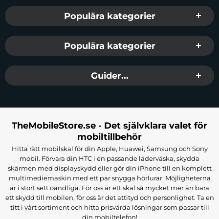
Populära kategorier
Populära kategorier
Guider...
TheMobileStore.se - Det självklara valet för
mobiltillbehör
Hitta rätt mobilskal för din Apple, Huawei, Samsung och Sony
mobil. Förvara din HTC i en passande läderväska, skydda
skärmen med displayskydd eller gör din iPhone till en komplett
multimediemaskin med ett par snygga hörlurar. Möjligheterna
är i stort sett oändliga. För oss är ett skal så mycket mer än bara
ett skydd till mobilen, för oss är det attityd och personlighet. Ta en
titt i vårt sortiment och hitta prisvärda lösningar som passar till
din mobiltelefon!