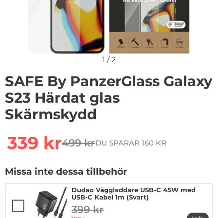
1
/
2
SAFE By PanzerGlass Galaxy
S23 Härdat glas
Skärmskydd
Handla denna produkt SAFE By PanzerGlass Galaxy S2
rea pris
339 kr
499 kr
DU SPARAR 160 KR
tidigare pris
Missa inte dessa tillbehör
Dudao Väggladdare USB-C 45W med
USB-C Kabel 1m (Svart)
399 kr
tidigare pris