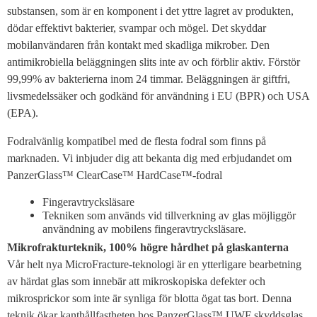
substansen, som är en komponent i det yttre lagret av produkten,
dödar effektivt bakterier, svampar och mögel. Det skyddar
mobilanvändaren från kontakt med skadliga mikrober. Den
antimikrobiella beläggningen slits inte av och förblir aktiv. Förstör
99,99% av bakterierna inom 24 timmar. Beläggningen är giftfri,
livsmedelssäker och godkänd för användning i EU (BPR) och USA
(EPA).
Fodralvänlig kompatibel med de flesta fodral som finns på
marknaden. Vi inbjuder dig att bekanta dig med erbjudandet om
PanzerGlass™ ClearCase™ HardCase™-fodral
Fingeravtrycksläsare
Tekniken som används vid tillverkning av glas möjliggör
användning av mobilens fingeravtrycksläsare.
Mikrofrakturteknik, 100% högre hårdhet på glaskanterna
Vår helt nya MicroFracture-teknologi är en ytterligare bearbetning
av härdat glas som innebär att mikroskopiska defekter och
mikrosprickor som inte är synliga för blotta ögat tas bort. Denna
teknik ökar kanthållfastheten hos PanzerGlass™ UWF skyddsglas