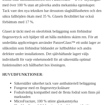
med över 100 % utan att påverka andra mekaniska egenskaper.
Tack vare den nya tekniken har dessutom slaghållfastheten och den
säkra fallhöjden ökats med 35 %. Glasets flexibilitet har också
förbättrats med 17 %.
Glaset är täckt med en oleofobisk beläggning som förhindrar
fingeravtryck och hjälper till att hålla mobilens skärm ren. För att
underlätta appliceringen använder PanzerGlass™ ett unikt lager av
silikonlim som förhindrar bildandet av luftbubblor och andra
defekter under installationen. Det självhäftande lagret väljs
individuellt för varje enhetsmodell för att säkerställa optimal
funktionalitet och hållbarhet hos lösningen.
HUVUDFUNKTIONER
:
Säkerställer säkerhet tack vare antibakteriell beläggning
Fungerar med en fingeravtrycksläsare
Fodralvänlig kompatibel med de flesta fodral som finns på
marknaden
MicroFracture, 100 % större glaskantstyrka