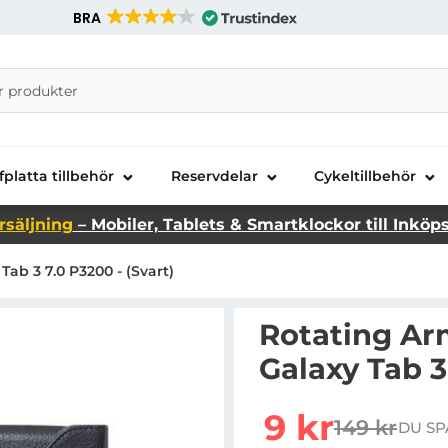
BRA
nira Telecom AB
fplatta tillbehör
Reservdelar
Cykeltillbehör
rsäljning
– Mobiler, Tablets & Smartklockor till Inköp
ab 3 7.0 P3200 - (Svart)
Rotating Ar
Galaxy Tab 3
Handla denna produkt Ro
rea pris
9 kr
149 kr
DU SP
tidigare pr