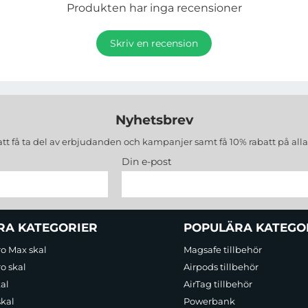
Produkten har inga recensioner
Skriv en recension
Nyhetsbrev
att få ta del av erbjudanden och kampanjer samt få 10% rabatt på all
Din e-post
RA KATEGORIER
POPULÄRA KATEGO
ro Max skal
Magsafe tillbehör
o skal
Airpods tillbehör
al
AirTag tillbehör
skal
Powerbank