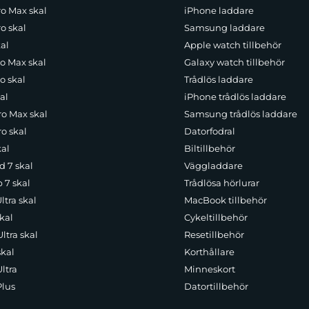
ro Max skal
iPhone laddare
o skal
Samsung laddare
al
Apple watch tillbehör
ro Max skal
Galaxy watch tillbehör
o skal
Trådlös laddare
al
iPhone trådlös laddare
ro Max skal
Samsung trådlös laddare
o skal
Datorfodral
kal
Biltillbehör
d 7 skal
Väggladdare
p 7 skal
Trådlösa hörlurar
ltra skal
MacBook tillbehör
kal
Cykeltillbehör
ltra skal
Resetillbehör
skal
Korthållare
ltra
Minneskort
Plus
Datortillbehör