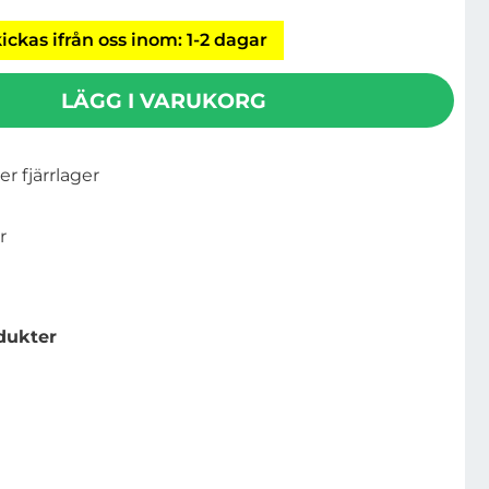
ickas ifrån oss inom: 1-2 dagar
LÄGG I VARUKORG
ler fjärrlager
r
dukter