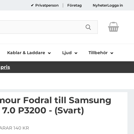
Privatperson
Företag
Nyheter
Logga in
Genomför sökni
Kablar & Laddare
Ljud
Tillbehör
spris
mour Fodral till Samsung
 7.0 P3200 - (Svart)
tating Armour Fodral till Samsung Galaxy Tab 3 7.0 P32
ARAR 140 KR
is