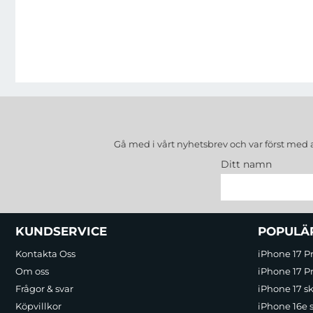
Gå med i vårt nyhetsbrev och var först med 
Ditt namn
Sidfot Blandad info och länkar
KUNDSERVICE
POPULÄ
Kontakta Oss
iPhone 17 P
Om oss
iPhone 17 Pr
Frågor & svar
iPhone 17 sk
Köpvillkor
iPhone 16e 