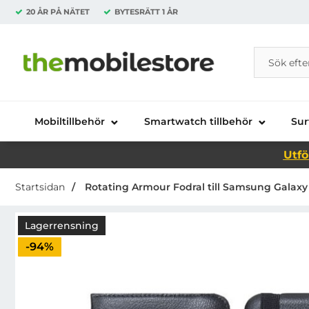
20 ÅR PÅ NÄTET
BYTESRÄTT
1 ÅR
Sök
Sök på Da
Startsidan för Danira Telecom AB
Mobiltillbehör
Smartwatch tillbehör
Sur
Utfö
Startsidan
Rotating Armour Fodral till Samsung Galaxy T
Lagerrensning
Priset är nedsatt med
-94%