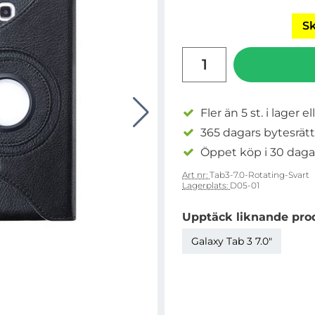
Sk
antal
Fler än 5 st. i lager el
365 dagars bytesrätt
Öppet köp i 30 daga
Art nr:
Tab3-7.0-Rotating-Svart
Lagerplats:
D05-01
Upptäck liknande pro
Galaxy Tab 3 7.0"