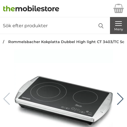
Startsidan för Danira Telecom AB
Sök
Sök på Danira Telecom AB
Genomför
Meny
Rommelsbacher Kokplatta Dubbel High light CT 3403/TC Sch