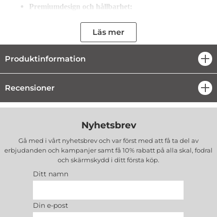
Premiumdesign och hållbarhet:
Hölje i borstat rostfritt stål – robust, lätt
att rengöra och elegant.
Läs mer
SCHOTT CERAN®-glaskeramisk kokyta –
slitstark och smidig att underhålla.
Effektiv värmeteknik:
Produktinformation
öpp
HiLight®-värmezoner för snabb
uppvärmning och energibesparing.
Dubbla kretsar på en kokzon för flexibel
Recensioner
öpp
användning, särskilt för större kokkärl.
Användarvänlig styrning:
Touchkontroll med 9 effektnivåer för
Nyhetsbrev
exakt värmereglering.
Tydlig LED-display för enkel översikt av
Gå med i vårt nyhetsbrev och var först med att få ta del av
inställningar.
erbjudanden och kampanjer samt få 10% rabatt på alla
skal, fodral
Säkerhet i fokus:
och skärmskydd
i ditt första köp.
Två restvärmeindikatorer för varje zon.
Ditt namn
Överhettningsskydd för maximal
trygghet.
Föräldrakontroll för barnsäker
Din e-post
användning.