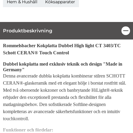
Hem & Hushåll
Köksapparater
Produktbeskrivning
Stä
Produktbeskrivning
Rommelsbacher Kokplatta Dubbel High light CT 3403/TC
Schott CERAN® Touch Control
Dubbel kokplatta med exklusiv teknik och design "Made in
Germany"
Denna avancerade dubbla kokplatta kombinerar stilren SCHOTT
CERAN®-glaskeramik med ett elegant hölje i borstat rostfritt stål.
Med två oberoende kokzoner och banbrytande HiLight®-teknik
erbjuder den exceptionell prestanda och flexibilitet för alla
matlagningsbehov. Den sofistikerade Softline-designen
kompletteras av avancerade säkerhetsfunktioner och en intuitiv
touchkontroll.
Funktioner och fördelar: