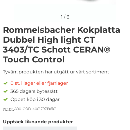
1
/
6
Rommelsbacher Kokplatta
Dubbel High light CT
3403/TC Schott CERAN®
Touch Control
Tyvärr, produkten har utgått ur vårt sortiment
0 st. i lager eller fjärrlager
365 dagars bytesrätt
Öppet köp i 30 dagar
Art nr:
A00-ORD-4001797196101
Upptäck liknande produkter