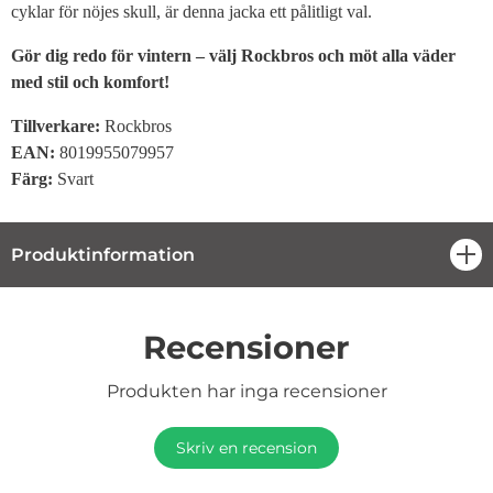
cyklar för nöjes skull, är denna jacka ett pålitligt val.
Gör dig redo för vintern – välj Rockbros och möt alla väder
med stil och komfort!
Tillverkare:
Rockbros
EAN:
8019955079957
Färg:
Svart
Produktinformation
öpp
Recensioner
Produkten har inga recensioner
Skriv en recension