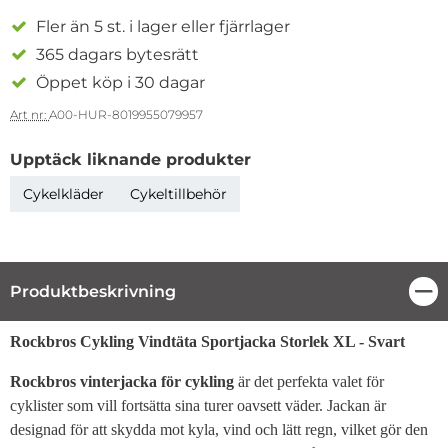
Fler än 5 st. i lager eller fjärrlager
365 dagars bytesrätt
Öppet köp i 30 dagar
Art nr:
A00-HUR-8019955079957
Upptäck liknande produkter
Cykelkläder
Cykeltillbehör
Produktbeskrivning
Stä
Produktbeskrivning
Rockbros Cykling Vindtäta Sportjacka Storlek XL - Svart
Rockbros vinterjacka för cykling
är det perfekta valet för
cyklister som vill fortsätta sina turer oavsett väder. Jackan är
designad för att skydda mot kyla, vind och lätt regn, vilket gör den