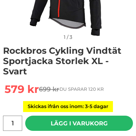
1
/
3
Rockbros Cykling Vindtät
Sportjacka Storlek XL -
Svart
Handla denna produkt Rockbros Cykling Vindtät Sportja
rea pris
579 kr
699 kr
DU SPARAR 120 KR
tidigare pris
Skickas ifrån oss inom: 3-5 dagar
antal
LÄGG I VARUKORG