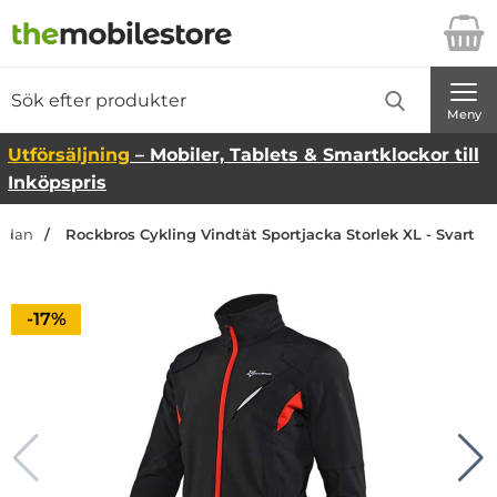
Startsidan för Danira Telecom AB
Sök
Sök på Danira Telecom AB
Genomför
Meny
Utförsäljning
– Mobiler, Tablets & Smartklockor till
Inköpspris
sidan
Rockbros Cykling Vindtät Sportjacka Storlek XL - Svart
Priset är nedsatt med
-17%