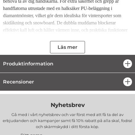
behöva ta av dig handskarna. För extra säkerhet och grepp är
handflatorna utrustade med en halksäker PU-beläggning i
diamantmönster, vilket gör dem idealiska för vintersporter som
skidåkning och snowboard. De dubbla muddarna blockerar
effektivt kall luft och håller värmen inne, och praktiska funktioner
som en ficka för liftkort och en justerbar rem gör dem ännu mer
funktionella.
Läs mer
Specifikationer:
Modell:
Qunature Full Length
Produktinformation
öpp
Material:
Handskrygg: 94 % polyester, 6 %
Recensioner
spandex
öpp
Greppdel: 100 % PU
Storlek:
M
Fördelar med Qunature Full Length Skidhandskar:
Nyhetsbrev
Vindtät och vattentät design:
Gå med i vårt nyhetsbrev och var först med att få ta del av
Yttermaterialet skyddar effektivt mot kyla och fukt, vilket gör
erbjudanden och kampanjer samt få 10% rabatt på alla
skal, fodral
dem idealiska för kalla och blöta dagar i backen.
och skärmskydd
i ditt första köp.
Mjuk fleecefodring: