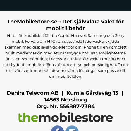
En integrerad ficka för liftkort och en justerbar rem gör
handskarna extra funktionella, perfekt för förvaring av små
TheMobileStore.se - Det självklara valet för
tillhörigheter.
mobiltillbehör
Med Qunature Full Length skidhandskar är du redo att möta
Hitta rätt mobilskal för din Apple, Huawei, Samsung och Sony
vinterkylan med stil, skydd och praktiska funktioner. Oavsett om du
mobil. Förvara din HTC i en passande läderväska, skydda
åker skidor, snowboard eller bara njuter av snöiga äventyr, erbjuder
skärmen med displayskydd eller gör din iPhone till en komplett
multimediemaskin med ett par snygga hörlurar. Möjligheterna
dessa handskar en kombination av elegans och funktionalitet som
är i stort sett oändliga. För oss är ett skal så mycket mer än bara
gör varje vinterdag bättre.
ett skydd till mobilen, för oss är det attityd och personlighet. Ta en
titt i vårt sortiment och hitta prisvärda lösningar som passar till
Tillverkare:
Qunature
din mobiltelefon!
EAN:
9792179596989
Färg:
Svart
Danira Telecom AB | Kumla Gårdsväg 13 |
14563 Norsborg
Org. Nr. 556887-7384