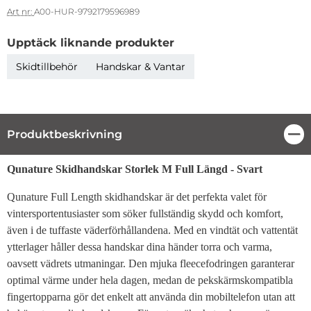
Art nr:
A00-HUR-9792179596989
Upptäck liknande produkter
Skidtillbehör
Handskar & Vantar
Produktbeskrivning
Stä
Produktbeskrivning
Qunature Skidhandskar Storlek M Full Längd - Svart
Qunature Full Length skidhandskar är det perfekta valet för
vintersportentusiaster som söker fullständig skydd och komfort,
även i de tuffaste väderförhållandena. Med en vindtät och vattentät
ytterlager håller dessa handskar dina händer torra och varma,
oavsett vädrets utmaningar. Den mjuka fleecefodringen garanterar
optimal värme under hela dagen, medan de pekskärmskompatibla
fingertopparna gör det enkelt att använda din mobiltelefon utan att