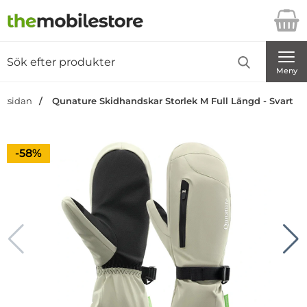
Startsidan för Danira Telecom AB
Sök
Sök på Danira Telecom AB
Genomför
Meny
artsidan
Qunature Skidhandskar Storlek M Full Längd - Svart
Priset är nedsatt med
-58%