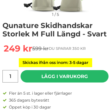
1
/
5
Qunature Skidhandskar
Storlek M Full Längd - Svart
Handla denna produkt Qunature Skidhandskar Storlek 
rea pris
249 kr
599 kr
DU SPARAR 350 KR
tidigare pris
Skickas ifrån oss inom: 3-5 dagar
antal
LÄGG I VARUKORG
Fler än 5 st. i lager eller fjärrlager
365 dagars bytesrätt
Öppet köp i 30 dagar