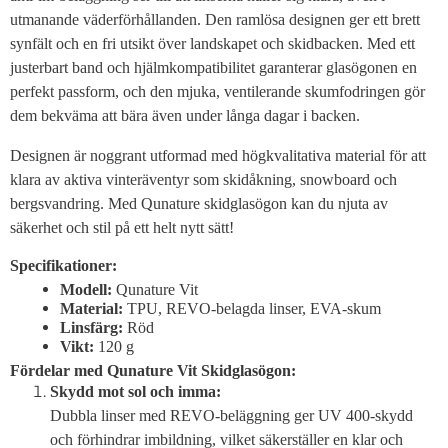
utmanande väderförhållanden. Den ramlösa designen ger ett brett
synfält och en fri utsikt över landskapet och skidbacken. Med ett
justerbart band och hjälmkompatibilitet garanterar glasögonen en
perfekt passform, och den mjuka, ventilerande skumfodringen gör
dem bekväma att bära även under långa dagar i backen.
Designen är noggrant utformad med högkvalitativa material för att
klara av aktiva vinteräventyr som skidåkning, snowboard och
bergsvandring. Med Qunature skidglasögon kan du njuta av
säkerhet och stil på ett helt nytt sätt!
Specifikationer:
Modell:
Qunature Vit
Material:
TPU, REVO-belagda linser, EVA-skum
Linsfärg:
Röd
Vikt:
120 g
Fördelar med Qunature Vit Skidglasögon:
Skydd mot sol och imma:
Dubbla linser med REVO-beläggning ger UV 400-skydd
och förhindrar imbildning, vilket säkerställer en klar och