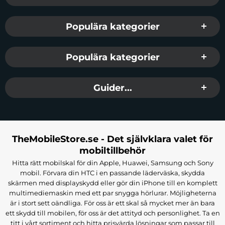
Populära kategorier
Populära kategorier
Guider...
TheMobileStore.se - Det självklara valet för
mobiltillbehör
Hitta rätt mobilskal för din Apple, Huawei, Samsung och Sony
mobil. Förvara din HTC i en passande läderväska, skydda
skärmen med displayskydd eller gör din iPhone till en komplett
multimediemaskin med ett par snygga hörlurar. Möjligheterna
är i stort sett oändliga. För oss är ett skal så mycket mer än bara
ett skydd till mobilen, för oss är det attityd och personlighet. Ta en
titt i vårt sortiment och hitta prisvärda lösningar som passar till