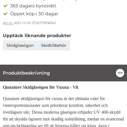
365 dagars bytesrätt
Öppet köp i 30 dagar
Art nr:
A00-HUR-9792179596941
Upptäck liknande produkter
Skidglasögon
Skidtillbehör
Produktbeskrivning
Stä
Produktbeskrivning
Qunature Skidglasögon för Vuxna - Vit
Qunature skidglasögon för vuxna är det ultimata valet för
vintersportentusiaster som prioriterar komfort, säkerhet och
överlägsen sikt. Dessa moderna glasögon erbjuder UV 400-skydd
för att skydda ögonen mot skadlig solstrålning, medan en avancerad
anti-im-beläggning ser till att linserna håller sig klara, även i