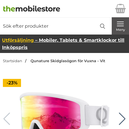
Startsidan för Danira Telecom AB
Sök
Sök på Danira Telecom AB
Genomför
Meny
Utförsäljning
– Mobiler, Tablets & Smartklockor till
Inköpspris
Startsidan
Qunature Skidglasögon för Vuxna - Vit
Priset är nedsatt med
-23%