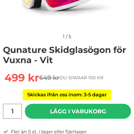
1
/
5
Qunature Skidglasögon för
Vuxna - Vit
Handla denna produkt Qunature Skidglasögon för Vuxn
rea pris
499 kr
649 kr
DU SPARAR 150 KR
tidigare pris
Skickas ifrån oss inom: 3-5 dagar
antal
LÄGG I VARUKORG
Fler än 5 st. i lager eller fjärrlager