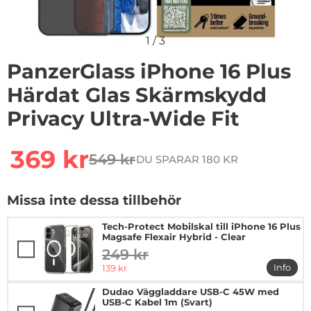
1
/
3
PanzerGlass iPhone 16 Plus
Härdat Glas Skärmskydd
Privacy Ultra-Wide Fit
Handla denna produkt PanzerGlass iPhone 16 Plus Härd
rea pris
369 kr
549 kr
DU SPARAR 180 KR
tidigare pris
Missa inte dessa tillbehör
Tech-Protect Mobilskal till iPhone 16 Plus
Magsafe Flexair Hybrid - Clear
249 kr
tidigare pris
rea pris
Info
139 kr
mer in
Dudao Väggladdare USB-C 45W med
USB-C Kabel 1m (Svart)