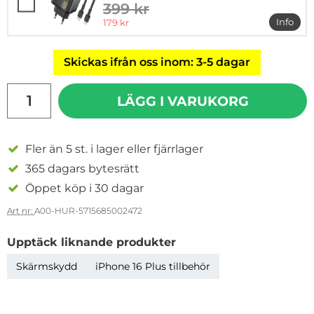
399 kr
tidigare pris
rea pris
Info
179 kr
mer i
Skickas ifrån oss inom: 3-5 dagar
antal
LÄGG I VARUKORG
Fler än 5 st. i lager eller fjärrlager
365 dagars bytesrätt
Öppet köp i 30 dagar
Art nr:
A00-HUR-5715685002472
Upptäck liknande produkter
Skärmskydd
iPhone 16 Plus tillbehör