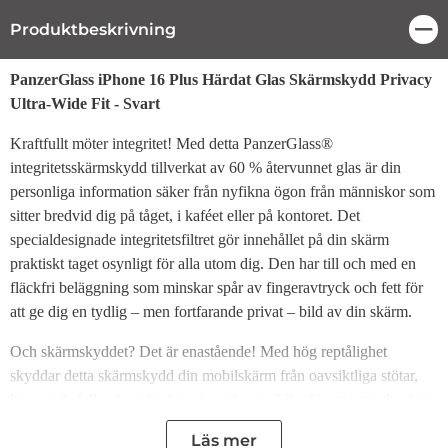
Produktbeskrivning
Stä
Produktbeskrivning
PanzerGlass iPhone 16 Plus Härdat Glas Skärmskydd Privacy
Ultra-Wide Fit - Svart
Kraftfullt möter integritet! Med detta PanzerGlass®
integritetsskärmskydd tillverkat av 60 % återvunnet glas är din
personliga information säker från nyfikna ögon från människor som
sitter bredvid dig på tåget, i kaféet eller på kontoret. Det
specialdesignade integritetsfiltret gör innehållet på din skärm
praktiskt taget osynligt för alla utom dig. Den har till och med en
fläckfri beläggning som minskar spår av fingeravtryck och fett för
att ge dig en tydlig – men fortfarande privat – bild av din skärm.
Och skärmskyddet? Det är enastående! Med hög reptålighet
skyddar detta skärmskydd din mobilskärm från oavsiktliga stötar,
krossande fall och andra faror i vardagen. Eller för att uttrycka det i
mer hållbara termer: Det förlänger livslängden på din mobil, vilket
Läs mer
skjuter upp behovet av att producera nya mobiler. Detta är ett sätt att