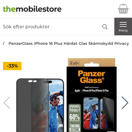
Startsidan för Danira Telecom AB
Sök
Sök på Danira Telecom AB
Genomför
Meny
PanzerGlass iPhone 16 Plus Härdat Glas Skärmskydd Privacy U
Priset är nedsatt med
-33%