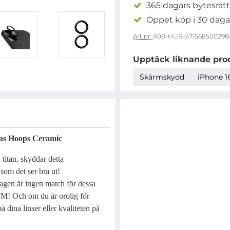
365 dagars bytesrätt
Öppet köp i 30 daga
Art nr:
A00-HUR-571568500298
Upptäck liknande pro
Skärmskydd
iPhone 16
las Hoops Ceramic
titan, skyddar detta
om det ser bra ut!
dagen är ingen match för dessa
TM! Och om du är orolig för
 dina linser eller kvaliteten på