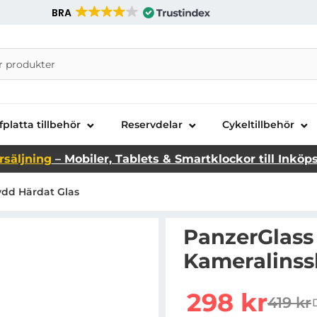
BRA
nira Telecom AB
fplatta tillbehör
Reservdelar
Cykeltillbehör
rsäljning
– Mobiler, Tablets & Smartklockor till Inköp
ydd Härdat Glas
PanzerGlass 
Kameralinss
Handla denna produkt P
rea pris
298 kr
419 kr
tidigar