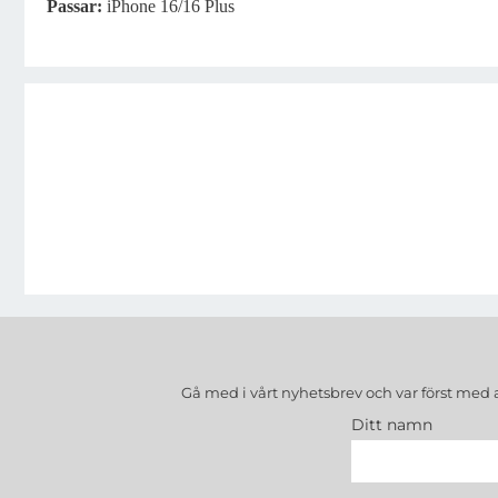
Passar:
iPhone 16/16 Plus
Gå med i vårt nyhetsbrev och var först med 
Ditt namn