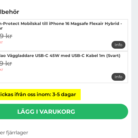
llbehör
h-Protect Mobilskal till iPhone 16 Magsafe Flexair Hybrid -
ar
9 kr
digare pris
pris
kr
Info
mer info o
ao Väggladdare USB-C 45W med USB-C Kabel 1m (Svart)
9 kr
digare pris
pris
kr
Info
mer info
ickas ifrån oss inom: 3-5 dagar
LÄGG I VARUKORG
ler fjärrlager