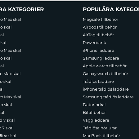
RA KATEGORIER
POPULÄRA KATEGO
ro Max skal
Magsafe tillbehör
o skal
Airpods tillbehör
al
AirTag tillbehör
skal
Powerbank
ro Max skal
iPhone laddare
o skal
Samsung laddare
al
Apple watch tillbehör
ro Max skal
Galaxy watch tillbehör
o skal
Trådlös laddare
al
iPhone trådlös laddare
ro Max skal
Samsung trådlös laddare
o skal
Datorfodral
kal
Biltillbehör
d 7 skal
Väggladdare
p 7 skal
Trådlösa hörlurar
ltra skal
MacBook tillbehör