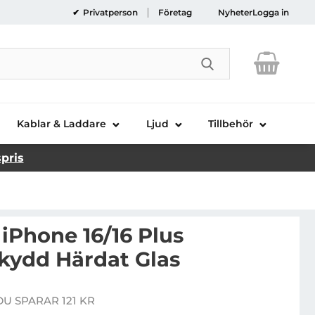
Privatperson
Företag
Nyheter
Logga in
Genomför sökni
Kablar & Laddare
Ljud
Tillbehör
spris
iPhone 16/16 Plus
kydd Härdat Glas
anzerGlass iPhone 16/16 Plus Kameralinsskydd Härdat G
DU SPARAR 121 KR
e pris