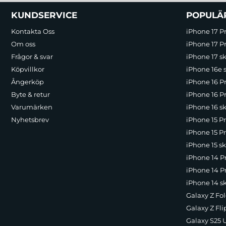
Sidfot Blandad info och länkar
KUNDSERVICE
POPULÄ
Kontakta Oss
iPhone 17 P
Om oss
iPhone 17 Pr
Frågor & svar
iPhone 17 sk
Köpvillkor
iPhone 16e 
Ångerköp
iPhone 16 P
Byte & retur
iPhone 16 Pr
Varumärken
iPhone 16 sk
Nyhetsbrev
iPhone 15 P
iPhone 15 Pr
iPhone 15 sk
iPhone 14 P
iPhone 14 Pr
iPhone 14 s
Galaxy Z Fol
Galaxy Z Fli
Galaxy S25 U