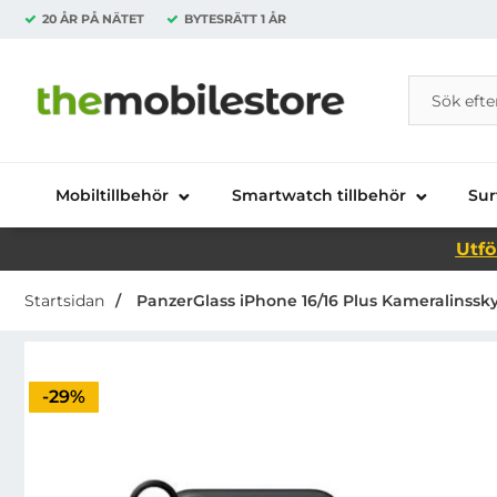
20 ÅR PÅ NÄTET
BYTESRÄTT
1 ÅR
Sök
Sök på Da
Startsidan för Danira Telecom AB
Mobiltillbehör
Smartwatch tillbehör
Sur
Utfö
Startsidan
PanzerGlass iPhone 16/16 Plus Kameralinssk
Priset är nedsatt med
-29%