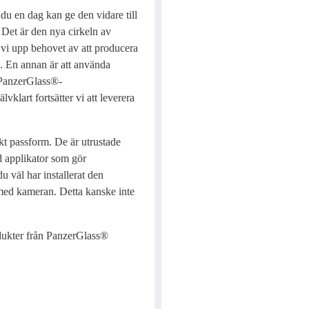
u en dag kan ge den vidare till
Det är den nya cirkeln av
 vi upp behovet av att producera
id. En annan är att använda
 PanzerGlass®-
lart fortsätter vi att leverera
kt passform. De är utrustade
d applikator som gör
du väl har installerat den
t med kameran. Detta kanske inte
dukter från PanzerGlass®