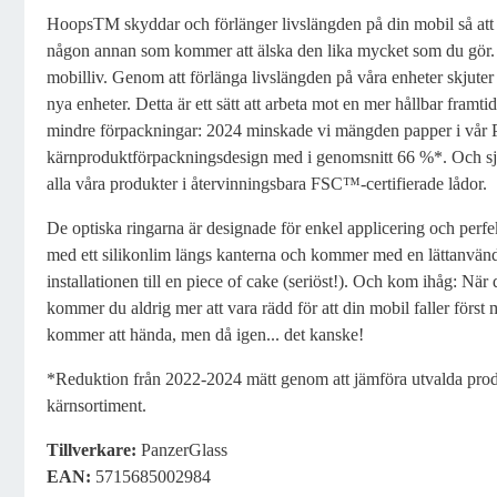
HoopsTM skyddar och förlänger livslängden på din mobil så att d
någon annan som kommer att älska den lika mycket som du gör. 
mobilliv. Genom att förlänga livslängden på våra enheter skjuter
nya enheter. Detta är ett sätt att arbeta mot en mer hållbar framt
mindre förpackningar: 2024 minskade vi mängden papper i vår
kärnproduktförpackningsdesign med i genomsnitt 66 %*. Och självk
alla våra produkter i återvinningsbara FSC™-certifierade lådor.
De optiska ringarna är designade för enkel applicering och perfe
med ett silikonlim längs kanterna och kommer med en lättanvän
installationen till en piece of cake (seriöst!). Och kom ihåg: När 
kommer du aldrig mer att vara rädd för att din mobil faller förs
kommer att hända, men då igen... det kanske!
*Reduktion från 2022-2024 mätt genom att jämföra utvalda pro
kärnsortiment.
Tillverkare
:
PanzerGlass
EAN:
5715685002984