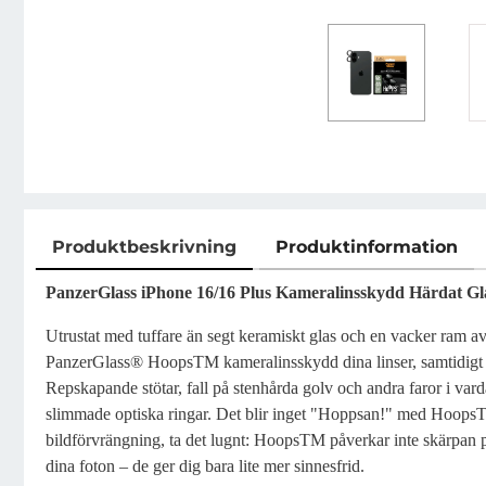
Produktbeskrivning
Produktinformation
Produktbeskrivning
PanzerGlass iPhone 16/16 Plus Kameralinsskydd Härdat G
Utrustat med tuffare än segt keramiskt glas och en vacker ram av 
PanzerGlass® HoopsTM kameralinsskydd dina linser, samtidigt s
Repskapande stötar, fall på stenhårda golv och andra faror i var
slimmade optiska ringar. Det blir inget "Hoppsan!" med Hoops
bildförvrängning, ta det lugnt: HoopsTM påverkar inte skärpan på
dina foton – de ger dig bara lite mer sinnesfrid.