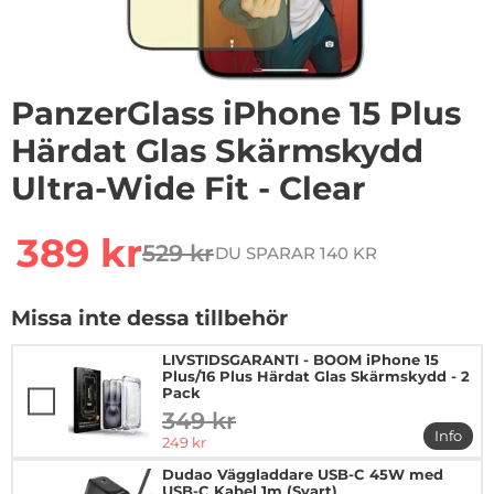
1
/
2
PanzerGlass iPhone 15 Plus
Härdat Glas Skärmskydd
Ultra-Wide Fit - Clear
Handla denna produkt PanzerGlass iPhone 15 Plus Härd
rea pris
389 kr
529 kr
DU SPARAR 140 KR
tidigare pris
Missa inte dessa tillbehör
LIVSTIDSGARANTI - BOOM iPhone 15
Plus/16 Plus Härdat Glas Skärmskydd - 2
Pack
349 kr
tidigare pris
Info
rea pris
249 kr
mer in
Dudao Väggladdare USB-C 45W med
USB-C Kabel 1m (Svart)