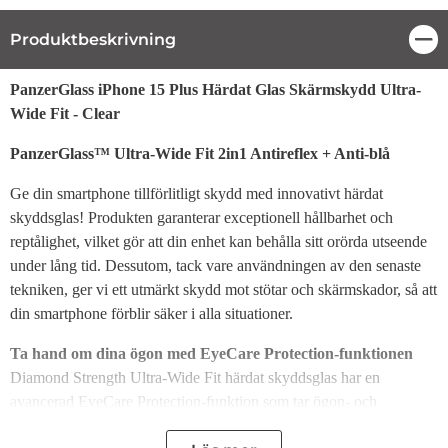
Produktbeskrivning
Stä
Produktbeskrivning
PanzerGlass iPhone 15 Plus Härdat Glas Skärmskydd Ultra-
Wide Fit - Clear
PanzerGlass™ Ultra-Wide Fit 2in1 Antireflex + Anti-blå
Ge din smartphone tillförlitligt skydd med innovativt härdat
skyddsglas! Produkten garanterar exceptionell hållbarhet och
reptålighet, vilket gör att din enhet kan behålla sitt orörda utseende
under lång tid. Dessutom, tack vare användningen av den senaste
tekniken, ger vi ett utmärkt skydd mot stötar och skärmskador, så att
din smartphone förblir säker i alla situationer.
Ta hand om dina ögon med EyeCare Protection-funktionen
Diamond Strength Ultra-Wide Fit härdat skyddsglas har en
avancerad EyeCare Protection-funktion som tar ögon- och
telefonskydd till nästa nivå. Tack vare en speciell beläggning