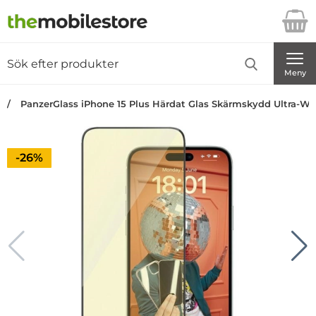
Startsidan för Danira Telecom AB
Sök
Sök på Danira Telecom AB
Genomför
Meny
PanzerGlass iPhone 15 Plus Härdat Glas Skärmskydd Ultra-Wide
Priset är nedsatt med
-26%