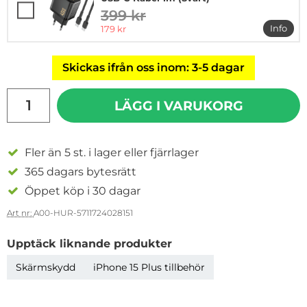
399 kr
tidigare pris
rea pris
Info
179 kr
mer i
Skickas ifrån oss inom: 3-5 dagar
antal
LÄGG I VARUKORG
Fler än 5 st. i lager eller fjärrlager
365 dagars bytesrätt
Öppet köp i 30 dagar
Art nr:
A00-HUR-5711724028151
Upptäck liknande produkter
Skärmskydd
iPhone 15 Plus tillbehör