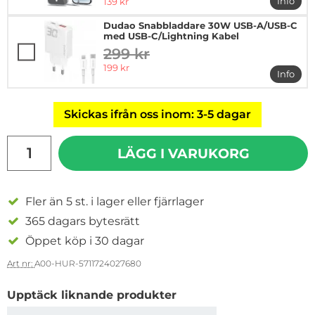
rea pris
Info
139 kr
mer in
Dudao Snabbladdare 30W USB-A/USB-C
med USB-C/Lightning Kabel
299 kr
tidigare pris
rea pris
199 kr
Info
mer i
Skickas ifrån oss inom: 3-5 dagar
antal
LÄGG I VARUKORG
Fler än 5 st. i lager eller fjärrlager
365 dagars bytesrätt
Öppet köp i 30 dagar
Art nr:
A00-HUR-5711724027680
Upptäck liknande produkter