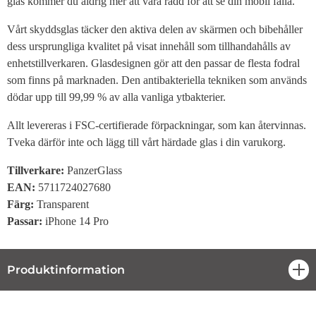
glas kommer du aldrig mer att vara rädd för att se din mobil falla.
Vårt skyddsglas täcker den aktiva delen av skärmen och bibehåller
dess ursprungliga kvalitet på visat innehåll som tillhandahålls av
enhetstillverkaren. Glasdesignen gör att den passar de flesta fodral
som finns på marknaden. Den antibakteriella tekniken som används
dödar upp till 99,99 % av alla vanliga ytbakterier.
Allt levereras i FSC-certifierade förpackningar, som kan återvinnas.
Tveka därför inte och lägg till vårt härdade glas i din varukorg.
Tillverkare:
PanzerGlass
EAN:
5711724027680
Färg:
Transparent
Passar:
iPhone 14 Pro
Produktinformation
öpp