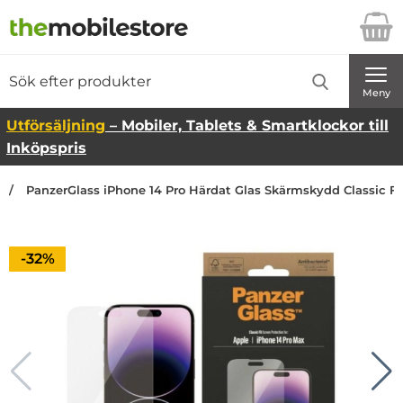
Startsidan för Danira Telecom AB
Sök
Sök på Danira Telecom AB
Genomför
Meny
Utförsäljning
– Mobiler, Tablets & Smartklockor till
Inköpspris
PanzerGlass iPhone 14 Pro Härdat Glas Skärmskydd Classic Fi
Priset är nedsatt med
-32%