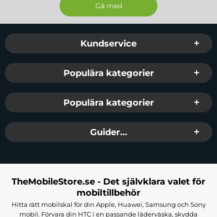
Sidfot Blandad info och länkar
Kundservice
Populära kategorier
Populära kategorier
Guider...
TheMobileStore.se - Det självklara valet för
mobiltillbehör
Hitta rätt mobilskal för din Apple, Huawei, Samsung och Sony
mobil. Förvara din HTC i en passande läderväska, skydda