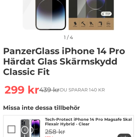
1
/
4
PanzerGlass iPhone 14 Pro
Härdat Glas Skärmskydd
Classic Fit
Handla denna produkt PanzerGlass iPhone 14 Pro Härda
rea pris
299 kr
439 kr
DU SPARAR 140 KR
tidigare pris
Missa inte dessa tillbehör
Tech-Protect iPhone 14 Pro Magsafe Skal
Flexair Hybrid - Clear
258 kr
tidigare pris