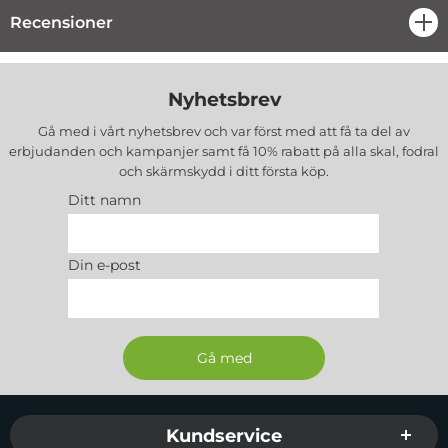
Recensioner
öpp
Nyhetsbrev
Gå med i vårt nyhetsbrev och var först med att få ta del av
erbjudanden och kampanjer samt få 10% rabatt på alla
skal, fodral
och skärmskydd
i ditt första köp.
Ditt namn
Din e-post
Sidfot Blandad info och länkar
Kundservice