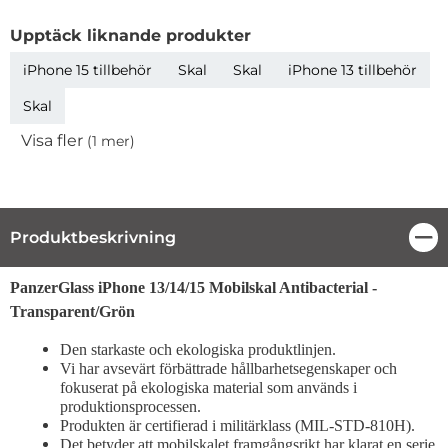
Upptäck liknande produkter
iPhone 15 tillbehör
Skal
Skal
iPhone 13 tillbehör
Skal
Visa fler
(1 mer)
Egenskaper
Produktbeskrivning
Stä
Produktbeskrivning
PanzerGlass iPhone 13/14/15 Mobilskal Antibacterial -
Transparent/Grön
Den starkaste och ekologiska produktlinjen.
Vi har avsevärt förbättrade hållbarhetsegenskaper och
fokuserat på ekologiska material som används i
produktionsprocessen.
Produkten är certifierad i militärklass (MIL-STD-810H).
Det betyder att mobilskalet framgångsrikt har klarat en serie