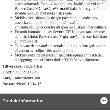
tester utformade för att visa mobilens skyddsnivå vid ett fall.
PanzerGlass™ ClearCase™-mobilskalet är designat för att
skydda mobilen mot mekanisk skada.
Mobilskalets slimmade design påverkar inte enhetens
estetiska värde. För att till fullo säkerställa
användarvänlighet och för att göra mobilskalet mer hållbart.
En unik kombination av flexibel TPU-polyuretan som ram
och hårt härdat PanzerGlass™-glas användes som baksidan
av mobilskalet.
Tack vare de använda materialen blir höljet inte gult under
påverkan av solljus eller andra faktorer.
Mobilskalet är täckt med en specialdesignad antibakteriell
beläggning som effektivt dödar 99,99 % av bakterierna
Tillverkare:
PanzerGlass
EAN:
5711724003349
Färg:
Transparent/Grön
Passar:
iPhone 13/14/15
Produktinformation
öpp