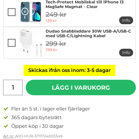
Tech-Protect Mobilskal till iPhone 13
MagSafe Magmat - Clear
249 kr
tidigare pris
rea pris
Info
139 kr
mer in
Dudao Snabbladdare 30W USB-A/USB-C
med USB-C/Lightning Kabel
299 kr
tidigare pris
rea pris
199 kr
Info
mer i
Skickas ifrån oss inom: 3-5 dagar
antal
LÄGG I VARUKORG
Fler än 5 st. i lager eller fjärrlager
365 dagars bytesrätt
Öppet köp i 30 dagar
Art nr:
A00-HUR-5711724003349