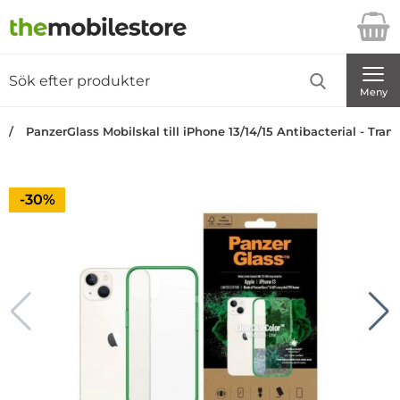
Startsidan för Danira Telecom AB
Sök
Sök på Danira Telecom AB
Genomför
Meny
PanzerGlass Mobilskal till iPhone 13/14/15 Antibacterial - Tra
Priset är nedsatt med
-30%