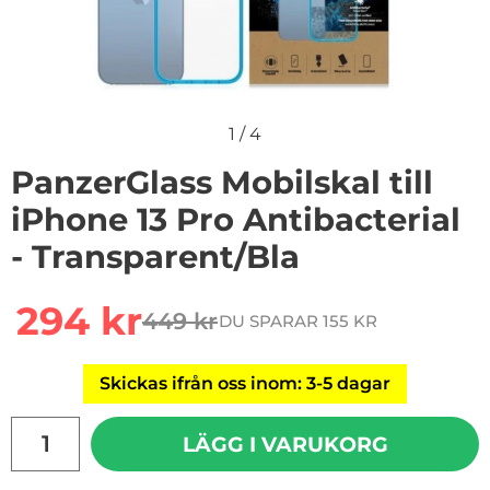
1
/
4
PanzerGlass Mobilskal till
iPhone 13 Pro Antibacterial
- Transparent/Bla
Handla denna produkt PanzerGlass Mobilskal till iPhone 
rea pris
294 kr
449 kr
DU SPARAR 155 KR
tidigare pris
Skickas ifrån oss inom: 3-5 dagar
antal
LÄGG I VARUKORG