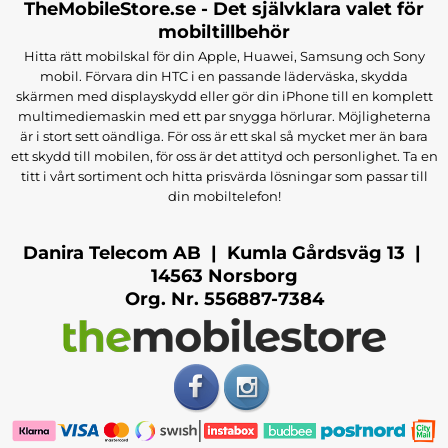
TheMobileStore.se - Det självklara valet för
mobiltillbehör
Hitta rätt mobilskal för din Apple, Huawei, Samsung och Sony
mobil. Förvara din HTC i en passande läderväska, skydda
skärmen med displayskydd eller gör din iPhone till en komplett
multimediemaskin med ett par snygga hörlurar. Möjligheterna
är i stort sett oändliga. För oss är ett skal så mycket mer än bara
ett skydd till mobilen, för oss är det attityd och personlighet. Ta en
titt i vårt sortiment och hitta prisvärda lösningar som passar till
din mobiltelefon!
Danira Telecom AB | Kumla Gårdsväg 13 |
14563 Norsborg
Org. Nr. 556887-7384