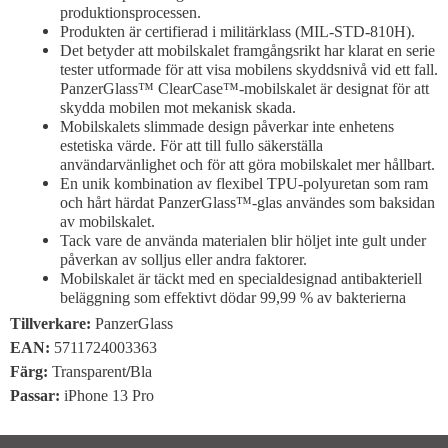
produktionsprocessen.
Produkten är certifierad i militärklass (MIL-STD-810H).
Det betyder att mobilskalet framgångsrikt har klarat en serie
tester utformade för att visa mobilens skyddsnivå vid ett fall.
PanzerGlass™ ClearCase™-mobilskalet är designat för att
skydda mobilen mot mekanisk skada.
Mobilskalets slimmade design påverkar inte enhetens
estetiska värde. För att till fullo säkerställa
användarvänlighet och för att göra mobilskalet mer hållbart.
En unik kombination av flexibel TPU-polyuretan som ram
och hårt härdat PanzerGlass™-glas användes som baksidan
av mobilskalet.
Tack vare de använda materialen blir höljet inte gult under
påverkan av solljus eller andra faktorer.
Mobilskalet är täckt med en specialdesignad antibakteriell
beläggning som effektivt dödar 99,99 % av bakterierna
Tillverkare:
PanzerGlass
EAN:
5711724003363
Färg:
Transparent
/
Bla
Passar:
iPhone 13 Pro