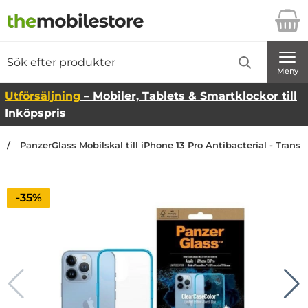
Startsidan för Danira Telecom AB
Sök
Sök på Danira Telecom AB
Genomför
Meny
Utförsäljning
– Mobiler, Tablets & Smartklockor till
Inköpspris
PanzerGlass Mobilskal till iPhone 13 Pro Antibacterial - Trans
Priset är nedsatt med
-35%