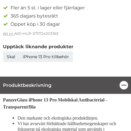
Fler än 5 st. i lager eller fjärrlager
365 dagars bytesrätt
Öppet köp i 30 dagar
Art nr:
A00-HUR-5711724003363
Upptäck liknande produkter
Skal
iPhone 13 Pro tillbehör
Produktbeskrivning
Stä
Produktbeskrivning
PanzerGlass iPhone 13 Pro Mobilskal Antibacterial -
Transparent/Bla
Den starkaste och ekologiska produktlinjen.
Vi har avsevärt förbättrade hållbarhetsegenskaper och
fokuserat på ekologiska material som används i