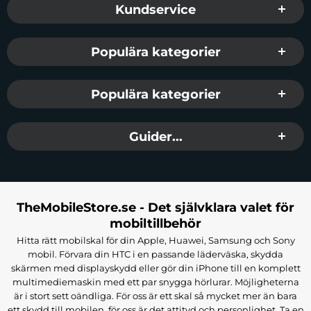
Kundservice
Populära kategorier
Populära kategorier
Guider...
TheMobileStore.se - Det självklara valet för
mobiltillbehör
Hitta rätt mobilskal för din Apple, Huawei, Samsung och Sony
mobil. Förvara din HTC i en passande läderväska, skydda
skärmen med displayskydd eller gör din iPhone till en komplett
multimediemaskin med ett par snygga hörlurar. Möjligheterna
är i stort sett oändliga. För oss är ett skal så mycket mer än bara
ett skydd till mobilen, för oss är det attityd och personlighet. Ta en