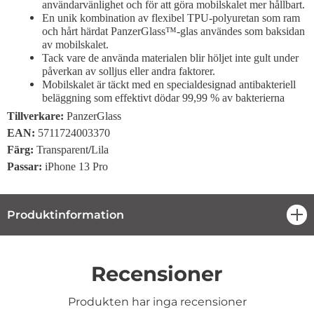
användarvänlighet och för att göra mobilskalet mer hållbart.
En unik kombination av flexibel TPU-polyuretan som ram
och hårt härdat PanzerGlass™-glas användes som baksidan
av mobilskalet.
Tack vare de använda materialen blir höljet inte gult under
påverkan av solljus eller andra faktorer.
Mobilskalet är täckt med en specialdesignad antibakteriell
beläggning som effektivt dödar 99,99 % av bakterierna
Tillverkare:
PanzerGlass
EAN:
5711724003370
Färg:
Transparent
/
Lila
Passar:
iPhone 13 Pro
Produktinformation
öpp
Recensioner
Produkten har inga recensioner