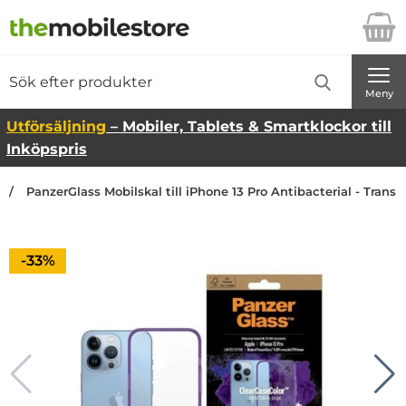
Startsidan för Danira Telecom AB
Sök
Sök på Danira Telecom AB
Genomför
Meny
Utförsäljning
– Mobiler, Tablets & Smartklockor till
Inköpspris
PanzerGlass Mobilskal till iPhone 13 Pro Antibacterial - Transp
Priset är nedsatt med
-33%