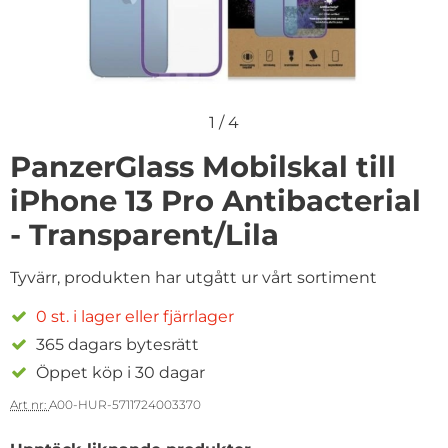
1
/
4
PanzerGlass Mobilskal till
iPhone 13 Pro Antibacterial
- Transparent/Lila
Tyvärr, produkten har utgått ur vårt sortiment
0 st. i lager eller fjärrlager
365 dagars bytesrätt
Öppet köp i 30 dagar
Art nr:
A00-HUR-5711724003370