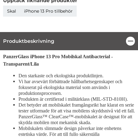
Upptäck liknande produkter
Skal
iPhone 13 Pro tillbehör
Produktbeskrivning
Stä
Produktbeskrivning
PanzerGlass iPhone 13 Pro Mobilskal Antibacterial -
Transparent/Lila
Den starkaste och ekologiska produktlinjen.
Vi har avsevärt förbättrade hållbarhetsegenskaper och
fokuserat på ekologiska material som används i
produktionsprocessen.
Produkten är certifierad i militärklass (MIL-STD-810H).
Det betyder att mobilskalet framgångsrikt har klarat en serie
tester utformade för att visa mobilens skyddsnivå vid ett fall.
PanzerGlass™ ClearCase™-mobilskalet är designat för att
skydda mobilen mot mekanisk skada.
Mobilskalets slimmade design påverkar inte enhetens
estetiska värde. För att till fullo säkerställa