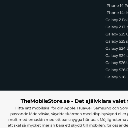
iPhone 14 Pr
iPhone 14 s
Galaxy Z Fol
Galaxy Z Fli
Galaxy S25 U
Galaxy S25 s
Galaxy S24 U
Galaxy S24 
Galaxy S26 U
Galaxy S26 
Galaxy S26
TheMobileStore.se - Det självklara valet 
Hitta rätt mobilskal för din Apple, Huawei, Samsung och Sony
passande läderväska, skydda skärmen med displayskydd eller g
multimediemaskin med ett par snygga hörlurar. Möjligheterna är i
ett skal så mycket mer än bara ett skydd till mobilen, för oss är d