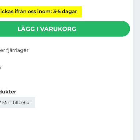
ickas ifrån oss inom: 3-5 dagar
LÄGG I VARUKORG
ler fjärrlager
r
dukter
 Mini tillbehör