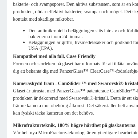
bakterie- och svampsporer. Den aktiva substansen, som är en kom
produkten, dödar effektivt bakterier, svampar och mögel. Det s
kontakt med skadliga mikrober.
Den antimikrobiella beläggningen slits inte av och förbli
bakterierna inom 24 timmar.
Beläggningen är giftfri, livsmedelssäker och godkänd 
USA (EPA).
Kompatibel med alla fall, Case Friendly
Formen och storleken på glaset har utformats för att tillåta använ
dig att bekanta dig med PanzerGlass™ ClearCase™-fodralerbju
Kameraskydd fram - CamSlider ™ med Swarovski® kristal
Glaset är utrustat med PanzerGlass™ patenterade CamSlider™-l
produkten är dekorerad med Swarovski®-kristall. Detta är ett ska
främre kamera mot obehörig åtkomst. Det säkerställer helt använ
kan fysiskt täcka kameran om det behövs.
Mikrofrakturteknik, 100% högre hårdhet på glaskanterna
Vår helt nya MicroFracture-teknologi är en ytterligare bearbetni