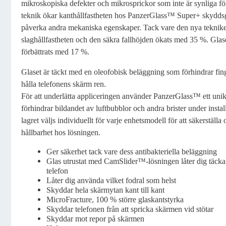
mikroskopiska defekter och mikrosprickor som inte är synliga för
teknik ökar kanthållfastheten hos PanzerGlass™ Super+ skydds
påverka andra mekaniska egenskaper. Tack vare den nya teknik
slaghållfastheten och den säkra fallhöjden ökats med 35 %. Glaset
förbättrats med 17 %.
Glaset är täckt med en oleofobisk beläggning som förhindrar finge
hålla telefonens skärm ren.
För att underlätta appliceringen använder PanzerGlass™ ett unik
förhindrar bildandet av luftbubblor och andra brister under instal
lagret väljs individuellt för varje enhetsmodell för att säkerställa
hållbarhet hos lösningen.
Ger säkerhet tack vare dess antibakteriella beläggning
Glas utrustat med CamSlider™-lösningen låter dig täck
telefon
Låter dig använda vilket fodral som helst
Skyddar hela skärmytan kant till kant
MicroFracture, 100 % större glaskantstyrka
Skyddar telefonen från att spricka skärmen vid stötar
Skyddar mot repor på skärmen