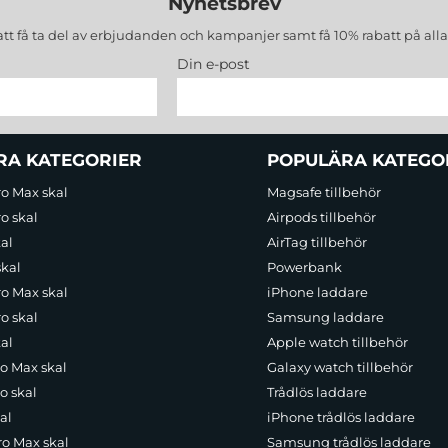
Nyhetsbrev
att få ta del av erbjudanden och kampanjer samt få 10% rabatt på all
Din e-post
RA KATEGORIER
POPULÄRA KATEGO
ro Max skal
Magsafe tillbehör
o skal
Airpods tillbehör
al
AirTag tillbehör
skal
Powerbank
ro Max skal
iPhone laddare
o skal
Samsung laddare
al
Apple watch tillbehör
ro Max skal
Galaxy watch tillbehör
o skal
Trådlös laddare
al
iPhone trådlös laddare
ro Max skal
Samsung trådlös laddare