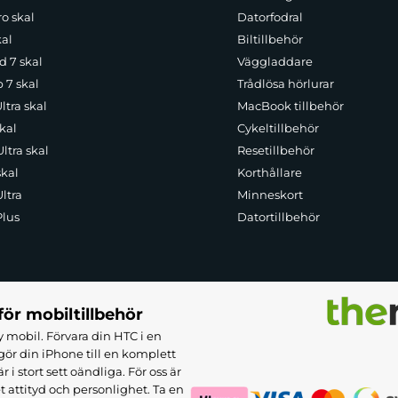
o skal
Datorfodral
kal
Biltillbehör
d 7 skal
Väggladdare
p 7 skal
Trådlösa hörlurar
ltra skal
MacBook tillbehör
kal
Cykeltillbehör
ltra skal
Resetillbehör
skal
Korthållare
ltra
Minneskort
Plus
Datortillbehör
för mobiltillbehör
 mobil. Förvara din HTC i en
ör din iPhone till en komplett
 stort sett oändliga. För oss är
et attityd och personlighet. Ta en