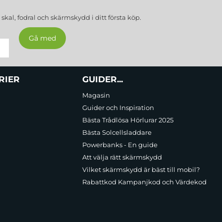
a
skal, fodral och skärmskydd
i ditt första köp.
RIER
GUIDER...
Magasin
Guider och Inspiration
Bästa Trådlösa Hörlurar 2025
Bästa Solcellsladdare
Powerbanks - En guide
Att välja rätt skärmskydd
Vilket skärmskydd är bäst till mobil?
Rabattkod Kampanjkod och Värdekod