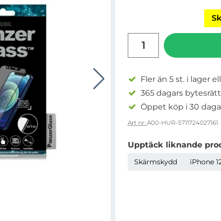
Sk
antal
Fler än 5 st. i lager el
365 dagars bytesrätt
Öppet köp i 30 daga
Art nr:
A00-HUR-5711724027161
Upptäck liknande pro
Skärmskydd
iPhone 12