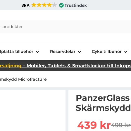
BRA
nira Telecom AB
fplatta tillbehör
Reservdelar
Cykeltillbehör
rsäljning
– Mobiler, Tablets & Smartklockor till Inköp
rmskydd Microfracture
PanzerGlass 
Skärmskydd 
Handla denna produkt P
rea pris
439 kr
499 kr
tidiga