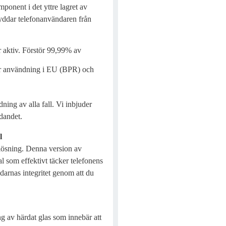
ponent i det yttre lagret av
kyddar telefonanvändaren från
r aktiv. Förstör 99,99% av
för användning i EU (BPR) och
dning av alla fall. Vi inbjuder
dandet.
l
ösning. Denna version av
l som effektivt täcker telefonens
darnas integritet genom att du
ng av härdat glas som innebär att