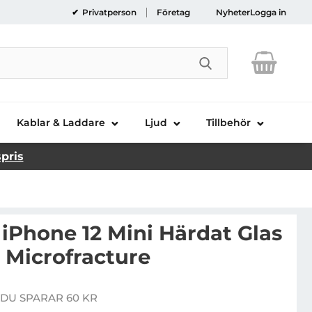
Privatperson
Företag
Nyheter
Logga in
Genomför sökni
Kablar & Laddare
Ljud
Tillbehör
spris
iPhone 12 Mini Härdat Glas
Microfracture
anzerGlass iPhone 12 Mini Härdat Glas Skärmskydd Micr
DU SPARAR 60 KR
re pris