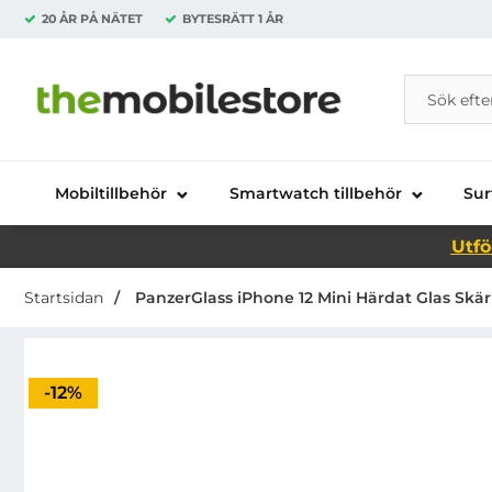
20 ÅR PÅ NÄTET
BYTESRÄTT
1 ÅR
Sök
Sök på Da
Startsidan för Danira Telecom AB
Mobiltillbehör
Smartwatch tillbehör
Sur
Utfö
Startsidan
PanzerGlass iPhone 12 Mini Härdat Glas Skä
Priset är nedsatt med
-12%