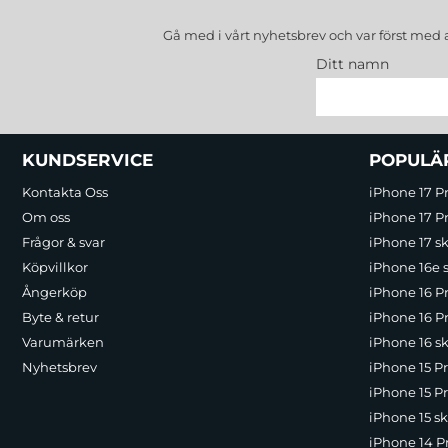
Gå med i vårt nyhetsbrev och var först med 
Ditt namn
Sidfot Blandad info och länkar
KUNDSERVICE
POPULÄ
Kontakta Oss
iPhone 17 P
Om oss
iPhone 17 Pr
Frågor & svar
iPhone 17 sk
Köpvillkor
iPhone 16e 
Ångerköp
iPhone 16 P
Byte & retur
iPhone 16 Pr
Varumärken
iPhone 16 sk
Nyhetsbrev
iPhone 15 P
iPhone 15 Pr
iPhone 15 sk
iPhone 14 P