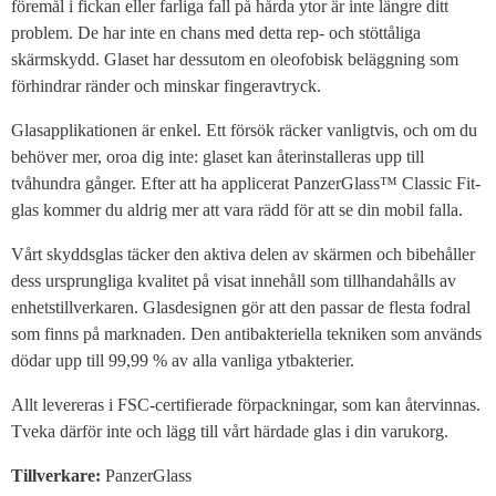
föremål i fickan eller farliga fall på hårda ytor är inte längre ditt
problem. De har inte en chans med detta rep- och stöttåliga
skärmskydd. Glaset har dessutom en oleofobisk beläggning som
förhindrar ränder och minskar fingeravtryck.
Glasapplikationen är enkel. Ett försök räcker vanligtvis, och om du
behöver mer, oroa dig inte: glaset kan återinstalleras upp till
tvåhundra gånger. Efter att ha applicerat PanzerGlass™ Classic Fit-
glas kommer du aldrig mer att vara rädd för att se din mobil falla.
Vårt skyddsglas täcker den aktiva delen av skärmen och bibehåller
dess ursprungliga kvalitet på visat innehåll som tillhandahålls av
enhetstillverkaren. Glasdesignen gör att den passar de flesta fodral
som finns på marknaden. Den antibakteriella tekniken som används
dödar upp till 99,99 % av alla vanliga ytbakterier.
Allt levereras i FSC-certifierade förpackningar, som kan återvinnas.
Tveka därför inte och lägg till vårt härdade glas i din varukorg.
Tillverkare:
PanzerGlass