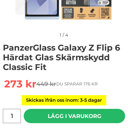
1
/
4
PanzerGlass Galaxy Z Flip 6
Härdat Glas Skärmskydd
Classic Fit
Handla denna produkt PanzerGlass Galaxy Z Flip 6 Härd
rea pris
273 kr
449 kr
DU SPARAR 176 KR
tidigare pris
Skickas ifrån oss inom: 3-5 dagar
antal
LÄGG I VARUKORG