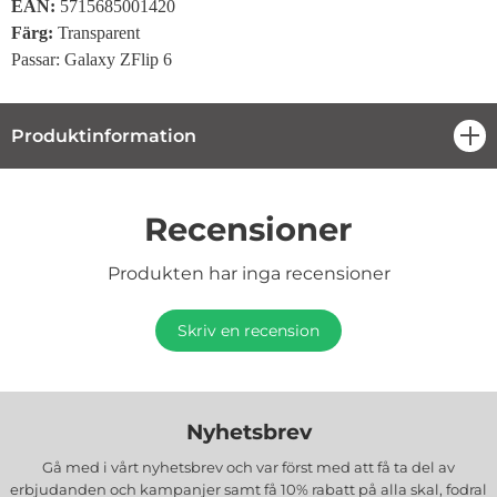
EAN:
5715685001420
Färg:
Transparent
Passar: Galaxy ZFlip 6
Produktinformation
öpp
Recensioner
Produkten har inga recensioner
Skriv en recension
Nyhetsbrev
Gå med i vårt nyhetsbrev och var först med att få ta del av
erbjudanden och kampanjer samt få 10% rabatt på alla
skal, fodral