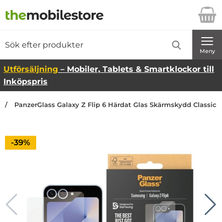
Startsidan för Danira Telecom AB
Sök
Sök på Danira Telecom AB
Genomför
Meny
Utförsäljning
– Mobiler, Tablets & Smartklockor till
Inköpspris
PanzerGlass Galaxy Z Flip 6 Härdat Glas Skärmskydd Classic F
Priset är nedsatt med
-39%