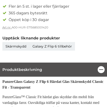
Fler än 5 st. i lager eller fjärrlager
365 dagars bytesrätt
Öppet köp i 30 dagar
Art nr:
A00-HUR-5715685001420
Upptäck liknande produkter
Skärmskydd
Galaxy Z Flip 6 tillbehör
Produktbeskrivning
Stä
Produktbeskrivning
PanzerGlass Galaxy Z Flip 6 Härdat Glas Skärmskydd Classic
Fit - Transparent
PanzerGlass™ Classic Fit härdat glas skyddar din mobil från
vardagliga faror. Oavsiktliga träffar på vassa kanter, kontakt med