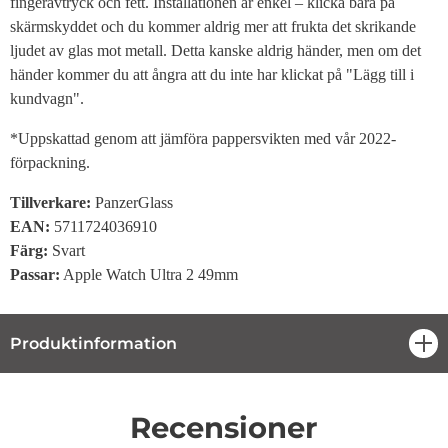
fingeravtryck och fett. Installationen är enkel – klicka bara på
skärmskyddet och du kommer aldrig mer att frukta det skrikande
ljudet av glas mot metall. Detta kanske aldrig händer, men om det
händer kommer du att ångra att du inte har klickat på "Lägg till i
kundvagn".
*Uppskattad genom att jämföra pappersvikten med vår 2022-
förpackning.
Tillverkare:
PanzerGlass
EAN:
5711724036910
Färg
:
Svart
Passar:
Apple Watch Ultra 2 49mm
Produktinformation
öpp
Recensioner