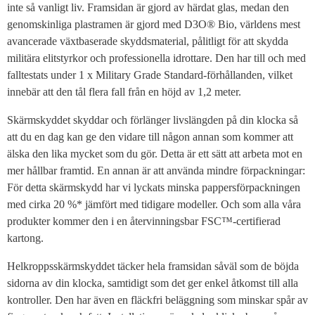
inte så vanligt liv. Framsidan är gjord av härdat glas, medan den
genomskinliga plastramen är gjord med D3O® Bio, världens mest
avancerade växtbaserade skyddsmaterial, pålitligt för att skydda
militära elitstyrkor och professionella idrottare. Den har till och med
falltestats under 1 x Military Grade Standard-förhållanden, vilket
innebär att den tål flera fall från en höjd av 1,2 meter.
Skärmskyddet skyddar och förlänger livslängden på din klocka så
att du en dag kan ge den vidare till någon annan som kommer att
älska den lika mycket som du gör. Detta är ett sätt att arbeta mot en
mer hållbar framtid. En annan är att använda mindre förpackningar:
För detta skärmskydd har vi lyckats minska pappersförpackningen
med cirka 20 %* jämfört med tidigare modeller. Och som alla våra
produkter kommer den i en återvinningsbar FSC™-certifierad
kartong.
Helkroppsskärmskyddet täcker hela framsidan såväl som de böjda
sidorna av din klocka, samtidigt som det ger enkel åtkomst till alla
kontroller. Den har även en fläckfri beläggning som minskar spår av