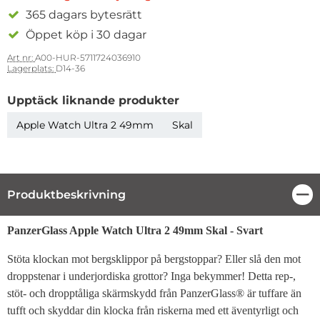
365 dagars bytesrätt
Öppet köp i 30 dagar
Art nr:
A00-HUR-5711724036910
Lagerplats:
D14-36
Upptäck liknande produkter
Apple Watch Ultra 2 49mm
Skal
Produktbeskrivning
Stä
Produktbeskrivning
PanzerGlass Apple Watch Ultra 2 49mm Skal - Svart
Stöta klockan mot bergsklippor på bergstoppar? Eller slå den mot
droppstenar i underjordiska grottor? Inga bekymmer! Detta rep-,
stöt- och dropptåliga skärmskydd från PanzerGlass® är tuffare än
tufft och skyddar din klocka från riskerna med ett äventyrligt och