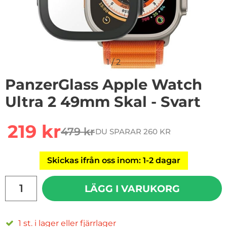
1
/
2
PanzerGlass Apple Watch
Ultra 2 49mm Skal - Svart
Handla denna produkt PanzerGlass Apple Watch Ultra 
rea pris
219 kr
479 kr
DU SPARAR 260 KR
tidigare pris
Skickas ifrån oss inom: 1-2 dagar
antal
LÄGG I VARUKORG
1 st. i lager eller fjärrlager