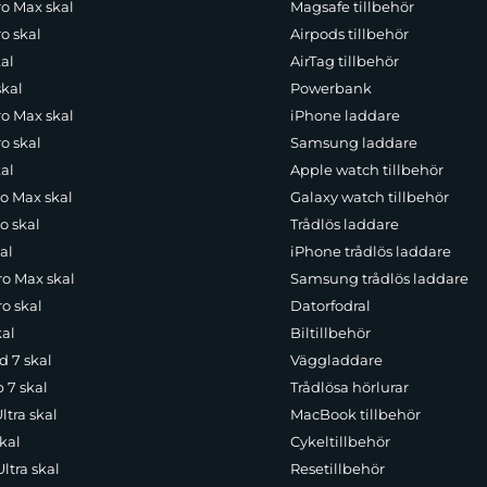
ro Max skal
Magsafe tillbehör
o skal
Airpods tillbehör
al
AirTag tillbehör
skal
Powerbank
ro Max skal
iPhone laddare
o skal
Samsung laddare
al
Apple watch tillbehör
ro Max skal
Galaxy watch tillbehör
o skal
Trådlös laddare
al
iPhone trådlös laddare
ro Max skal
Samsung trådlös laddare
o skal
Datorfodral
kal
Biltillbehör
d 7 skal
Väggladdare
p 7 skal
Trådlösa hörlurar
ltra skal
MacBook tillbehör
kal
Cykeltillbehör
ltra skal
Resetillbehör