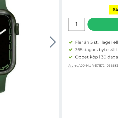
Sk
antal
Fler än 5 st. i lager el
365 dagars bytesrätt
Öppet köp i 30 daga
Art nr:
A00-HUR-571172403658