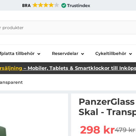
BRA
nira Telecom AB
fplatta tillbehör
Reservdelar
Cykeltillbehör
rsäljning
– Mobiler, Tablets & Smartklockor till Inköp
ransparent
PanzerGlass
Skal - Trans
Handla denna produkt P
rea pris
298 kr
479 kr
tidigar