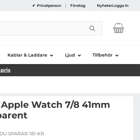
Privatperson
Företag
Nyheter
Logga in
Genomför sökni
Kablar & Laddare
Ljud
Tillbehör
spris
 Apple Watch 7/8 41mm
parent
anzerGlass Apple Watch 7/8 41mm Skal - Transparent
DU SPARAR 181 KR
e pris