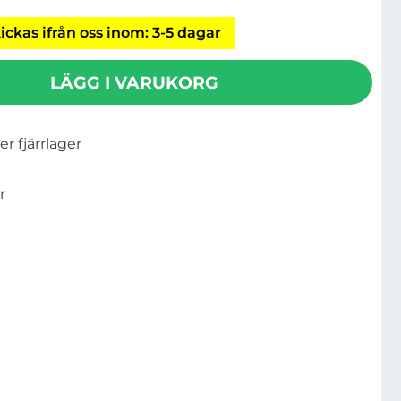
ickas ifrån oss inom: 3-5 dagar
LÄGG I VARUKORG
ler fjärrlager
r
3