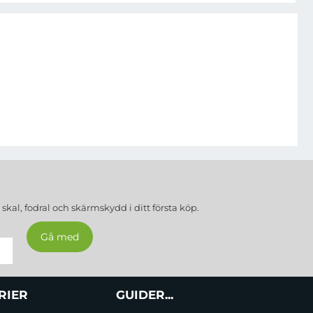
a
skal, fodral och skärmskydd
i ditt första köp.
RIER
GUIDER...