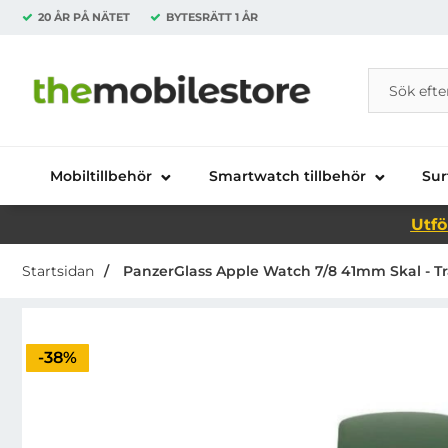
20 ÅR PÅ NÄTET
BYTESRÄTT
1 ÅR
Sök
Sök på Da
Startsidan för Danira Telecom AB
Mobiltillbehör
Smartwatch tillbehör
Sur
Utfö
Startsidan
PanzerGlass Apple Watch 7/8 41mm Skal - T
Priset är nedsatt med
-38%