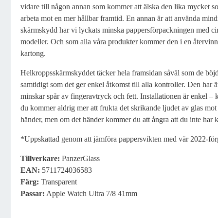
vidare till någon annan som kommer att älska den lika mycket som 
arbeta mot en mer hållbar framtid. En annan är att använda mind
skärmskydd har vi lyckats minska pappersförpackningen med cir
modeller. Och som alla våra produkter kommer den i en återvin
kartong.
Helkroppsskärmskyddet täcker hela framsidan såväl som de böjd
samtidigt som det ger enkel åtkomst till alla kontroller. Den har
minskar spår av fingeravtryck och fett. Installationen är enkel 
du kommer aldrig mer att frukta det skrikande ljudet av glas mot
händer, men om det händer kommer du att ångra att du inte har k
*Uppskattad genom att jämföra pappersvikten med vår 2022-för
Tillverkare:
PanzerGlass
EAN:
5711724036583
Färg
:
Transparent
Passar:
Apple Watch Ultra 7/8 41mm