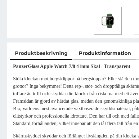
Produktbeskrivning
Produktinformation
Produktbeskrivning
PanzerGlass Apple Watch 7/8 41mm Skal - Transparent
Stöta klockan mot bergsklippor på bergstoppar? Eller slå den mo
grottor? Inga bekymmer! Detta rep-, stöt- och dropptåliga skär
tuffare än tufft och skyddar din klocka från riskerna med ett ävent
Framsidan är gjord av härdat glas, medan den genomskinliga p
Bio, världens mest avancerade växtbaserade skyddsmaterial, pålitl
elitstyrkor och professionella idrottare. Den har till och med fall
Standard-förhållanden, vilket innebär att den tål flera fall från e
Skärmskyddet skyddar och förlänger livslängden på din klocka s