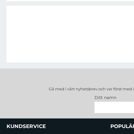
Gå med i vårt nyhetsbrev och var först med 
Ditt namn
Sidfot Blandad info och länkar
KUNDSERVICE
POPULÄ