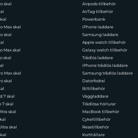
o skal
Airpods tillbehör
al
AirTag tillbehör
skal
Powerbank
ro Max skal
iPhone laddare
o skal
Samsung laddare
al
Apple watch tillbehör
ro Max skal
Galaxy watch tillbehör
o skal
Trådlös laddare
al
iPhone trådlös laddare
ro Max skal
Samsung trådlös laddare
o skal
Datorfodral
kal
Biltillbehör
d 7 skal
Väggladdare
p 7 skal
Trådlösa hörlurar
ltra skal
MacBook tillbehör
kal
Cykeltillbehör
ltra skal
Resetillbehör
skal
Korthållare