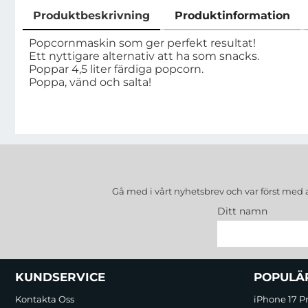
Produktbeskrivning
Produktinformation
Produktbeskrivning
Popcornmaskin som ger perfekt resultat!
Ett nyttigare alternativ att ha som snacks.
Poppar 4,5 liter färdiga popcorn.
Poppa, vänd och salta!
Gå med i vårt nyhetsbrev och var först med 
Ditt namn
Sidfot Blandad info och länkar
KUNDSERVICE
POPULÄ
Kontakta Oss
iPhone 17 P