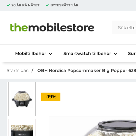
20 ÅR PÅ NÄTET
BYTESRÄTT
1 ÅR
Sök
Sök på Da
Startsidan för Danira Telecom AB
Mobiltillbehör
Smartwatch tillbehör
Sur
Startsidan
OBH Nordica Popcornmaker Big Popper 63
Priset är nedsatt med
-19%