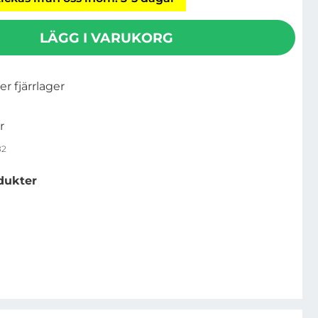
LÄGG I VARUKORG
ler fjärrlager
r
82
dukter