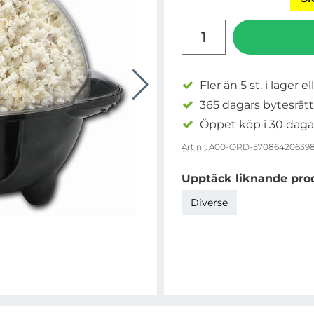
antal
Fler än 5 st. i lager el
365 dagars bytesrätt
Öppet köp i 30 daga
Art nr:
A00-ORD-57086420639
Upptäck liknande pro
Diverse