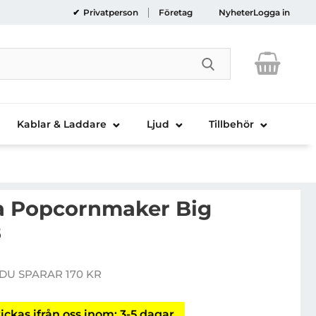
Privatperson
Företag
Nyheter
Logga in
Genomför sökni
Kablar & Laddare
Ljud
Tillbehör
a Popcornmaker Big
8
 OBH Nordica Popcornmaker Big Popper 6398
DU SPARAR 170 KR
e pris
ickas ifrån oss inom: 3-5 dagar