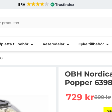
BRA
nira Telecom AB
fplatta tillbehör
Reservdelar
Cykeltillbehör
98
OBH Nordic
Popper 639
Handla denna produkt
rea pris
729 kr
899 kr
tidigar
Sk