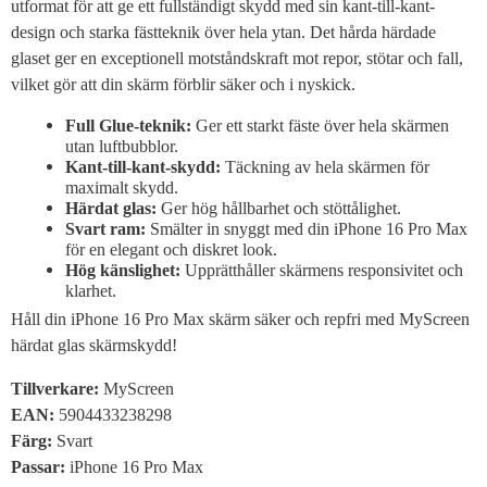
utformat för att ge ett fullständigt skydd med sin kant-till-kant-
design och starka fästteknik över hela ytan. Det hårda härdade
glaset ger en exceptionell motståndskraft mot repor, stötar och fall,
vilket gör att din skärm förblir säker och i nyskick.
Full Glue-teknik:
Ger ett starkt fäste över hela skärmen
utan luftbubblor.
Kant-till-kant-skydd:
Täckning av hela skärmen för
maximalt skydd.
Härdat glas:
Ger hög hållbarhet och stöttålighet.
Svart ram:
Smälter in snyggt med din iPhone 16 Pro Max
för en elegant och diskret look.
Hög känslighet:
Upprätthåller skärmens responsivitet och
klarhet.
Håll din iPhone 16 Pro Max skärm säker och repfri med MyScreen
härdat glas skärmskydd!
Tillverkare:
MyScreen
EAN:
5904433238298
Färg:
Svart
Passar:
iPhone 16 Pro Max