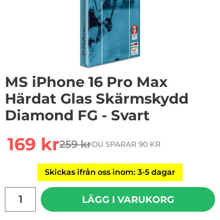
MS iPhone 16 Pro Max
Härdat Glas Skärmskydd
Diamond FG - Svart
Handla denna produkt MS iPhone 16 Pro Max Härdat G
rea pris
169 kr
259 kr
DU SPARAR 90 KR
tidigare pris
Skickas ifrån oss inom: 3-5 dagar
antal
LÄGG I VARUKORG