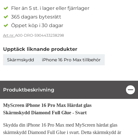
Fler än 5 st. i lager eller fjärrlager
365 dagars bytesrätt
Öppet köp i 30 dagar
Art nr:
A00-DRO-5904433238298
Upptäck liknande produkter
Skärmskydd
iPhone 16 Pro Max tillbehör
Produktbeskrivning
Stä
Produktbeskrivning
MyScreen iPhone 16 Pro Max Härdat glas
Skärmskydd Diamond Full Glue - Svart
Skydda din iPhone 16 Pro Max med MyScreen härdat glas
skärmskydd Diamond Full Glue i svart. Detta skärmskydd är