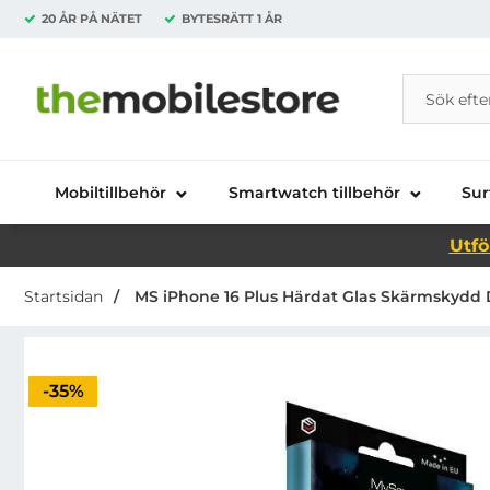
20 ÅR PÅ NÄTET
BYTESRÄTT
1 ÅR
Sök
Sök på Da
Startsidan för Danira Telecom AB
Mobiltillbehör
Smartwatch tillbehör
Sur
Utfö
Startsidan
MS iPhone 16 Plus Härdat Glas Skärmskydd 
Priset är nedsatt med
-35%