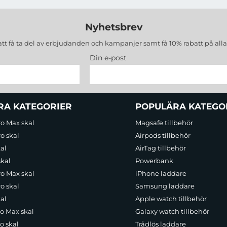
Nyhetsbrev
att få ta del av erbjudanden och kampanjer samt få 10% rabatt på all
Din e-post
RA KATEGORIER
POPULÄRA KATEGO
ro Max skal
Magsafe tillbehör
o skal
Airpods tillbehör
al
AirTag tillbehör
skal
Powerbank
ro Max skal
iPhone laddare
o skal
Samsung laddare
al
Apple watch tillbehör
ro Max skal
Galaxy watch tillbehör
o skal
Trådlös laddare