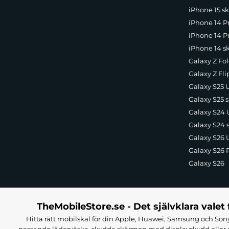
iPhone 15 sk
iPhone 14 P
iPhone 14 Pr
iPhone 14 s
Galaxy Z Fol
Galaxy Z Fli
Galaxy S25 U
Galaxy S25 s
Galaxy S24 U
Galaxy S24 
Galaxy S26 U
Galaxy S26 
Galaxy S26
TheMobileStore.se - Det självklara valet 
Hitta rätt mobilskal för din Apple, Huawei, Samsung och Sony
passande läderväska, skydda skärmen med displayskydd eller g