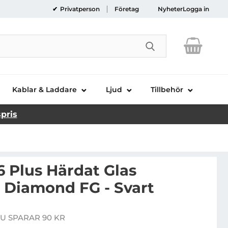
Privatperson
Företag
Nyheter
Logga in
Genomför sökni
Kablar & Laddare
Ljud
Tillbehör
spris
6 Plus Härdat Glas
Diamond FG - Svart
MS iPhone 16 Plus Härdat Glas Skärmskydd Diamond FG 
U SPARAR 90 KR
e pris