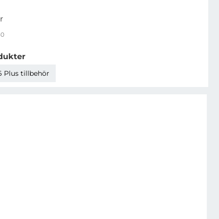
r
50
dukter
 Plus tillbehör