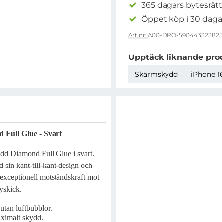
365 dagars bytesrätt
Öppet köp i 30 daga
Art nr:
A00-DRO-59044332382
Upptäck liknande pro
Skärmskydd
iPhone 16
Full Glue - Svart
dd Diamond Full Glue i svart.
d sin kant-till-kant-design och
n exceptionell motståndskraft mot
nyskick.
 utan luftbubblor.
ximalt skydd.