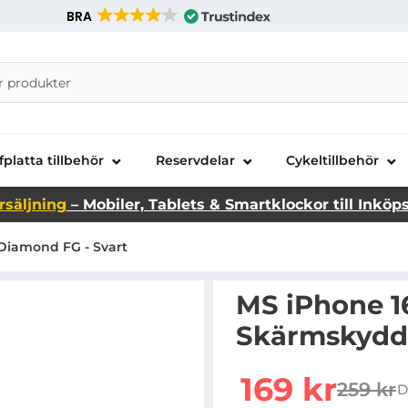
BRA
nira Telecom AB
fplatta tillbehör
Reservdelar
Cykeltillbehör
rsäljning
– Mobiler, Tablets & Smartklockor till Inköp
Diamond FG - Svart
MS iPhone 1
Skärmskydd 
Handla denna produkt 
rea pris
169 kr
259 kr
D
tidigar