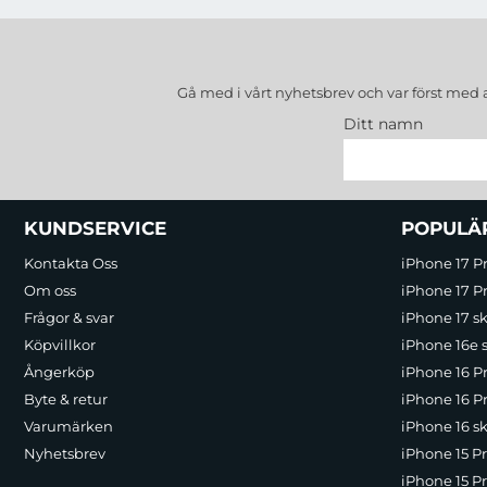
Gå med i vårt nyhetsbrev och var först med 
Ditt namn
Sidfot Blandad info och länkar
KUNDSERVICE
POPULÄ
Kontakta Oss
iPhone 17 P
Om oss
iPhone 17 Pr
Frågor & svar
iPhone 17 sk
Köpvillkor
iPhone 16e 
Ångerköp
iPhone 16 P
Byte & retur
iPhone 16 Pr
Varumärken
iPhone 16 sk
Nyhetsbrev
iPhone 15 P
iPhone 15 Pr