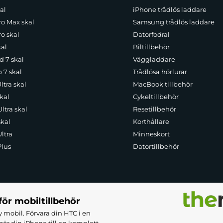
al
iPhone trådlös laddare
ro Max skal
Samsung trådlös laddare
o skal
Datorfodral
kal
Biltillbehör
d 7 skal
Väggladdare
p 7 skal
Trådlösa hörlurar
ltra skal
MacBook tillbehör
kal
Cykeltillbehör
ltra skal
Resetillbehör
skal
Korthållare
ltra
Minneskort
Plus
Datortillbehör
för mobiltillbehör
 mobil. Förvara din HTC i en
ör din iPhone till en komplett