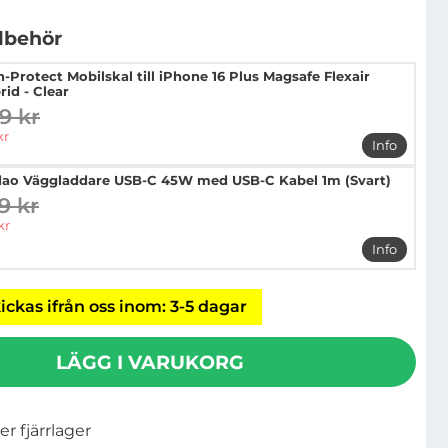
llbehör
h-Protect Mobilskal till iPhone 16 Plus Magsafe Flexair
rid - Clear
9 kr
digare pris
pris
kr
Info
mer info o
ao Väggladdare USB-C 45W med USB-C Kabel 1m (Svart)
9 kr
digare pris
pris
kr
Info
mer info
ickas ifrån oss inom: 3-5 dagar
LÄGG I VARUKORG
ler fjärrlager