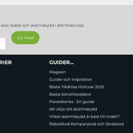
a
skal, fodral och skärmskydd
i ditt första köp.
RIER
GUIDER...
Magasin
Guider och Inspiration
Bästa Trådlösa Hörlurar 2025
Bästa Solcellsladdare
Powerbanks - En guide
Att välja rätt skärmskydd
Vilket skärmskydd är bäst till mobil?
Rabattkod Kampanjkod och Värdekod