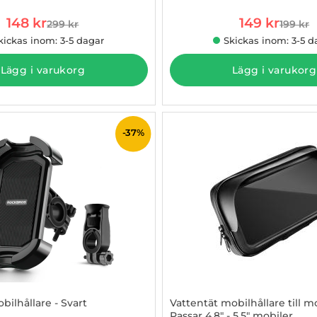
rea pris
rea pris
148 kr
149 kr
299 kr
199 kr
tidigare pris
tidigar
kickas inom: 3-5 dagar
Skickas inom: 3-5 d
Lägg i varukorg
Lägg i varukorg
-37%
ilhållare - Svart
Vattentät mobilhållare till m
Passar 4.8" - 5.5" mobiler