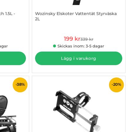
h 1.5L -
Wozinsky Elskoter Vattentät Styrväska
2L
Art. nr 1002871067
rea pris
199 kr
339 kr
 pris
tidigare pris
agar
Skickas inom: 3-5 dagar
Lägg i varukorg
-38%
-20%