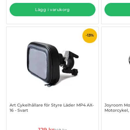
Lägg i varukorg
-13%
Art Cykelhållare för Styre Läder MP4 AX-
Joyroom Mob
16 - Svart
Motorcykel, 
Art. nr 1002980365
Art. nr 100
rea pris
129 kr