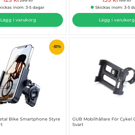
299 kr
199 kr
tidigare pris
tidigare
kickas inom: 3-5 dagar
Skickas inom: 3-5 d
Lägg i varukorg
Lägg i varukorg
-51%
etal Bike Smartphone Styre
GUB Mobilhållare För Cykel 
rt
Svart
882811
Art. nr 1002884285