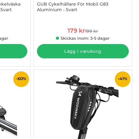
ykelväska
GUB Cykelhållare För Mobil G83
 Svart
Aluminium - Svart
Art. nr 1002884647
rea pris
179 kr
199 kr
 pris
tidigare pris
agar
Skickas inom: 3-5 dagar
Lägg i varukorg
-60%
-41%