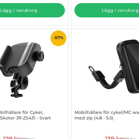
Lägg i varukorg
Lägg i varukorg
-57%
ilhållare för Cykel,
Mobilhållare för cykel/MC wa
Skoter JR-ZS431 - Svart
med zip (4.8 - 5.5)
3000774
Art. nr 1002883960
rea pris
rea pris
129 kr
139 kr