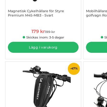
Magnetisk Cykelhållare för Styre
Mobilhållare
Premium M4S-MB3 - Svart
golfvagn Ro
Art. nr 1002954139
Art. nr 1002
rea pris
179 kr
199 kr
tidigare pris
Skickas inom: 3-5 dagar
S
Lägg i varukorg
-47%