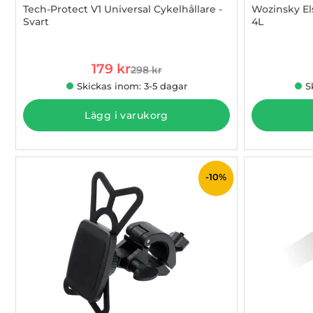
Tech-Protect V1 Universal Cykelhållare -
Wozinsky El
Svart
4L
Art. nr 1002852275
Art. nr 1002
rea pris
179 kr
298 kr
tidigare pris
Skickas inom: 3-5 dagar
S
Lägg i varukorg
-10%