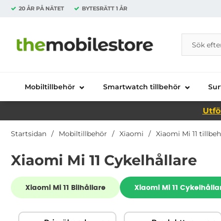
20 ÅR PÅ NÄTET
BYTESRÄTT
1 ÅR
Sök
Sök på Da
Startsidan för Danira Telecom AB
Mobiltillbehör
Smartwatch tillbehör
Sur
Utfö
Startsidan
Mobiltillbehör
Xiaomi
Xiaomi Mi 11 tillbe
Xiaomi Mi 11 Cykelhållare
Underkategorier
Xiaomi Mi 11 Bilhållare
Xiaomi Mi 11 Cykelhålla
Hoppa
Filtrera & sortera
över