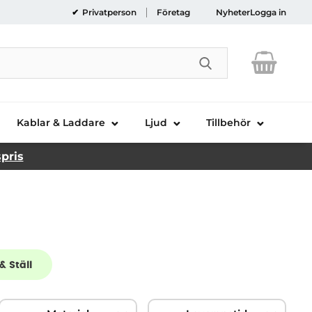
Privatperson
Företag
Nyheter
Logga in
Genomför sökni
Kablar & Laddare
Ljud
Tillbehör
spris
& Ställ