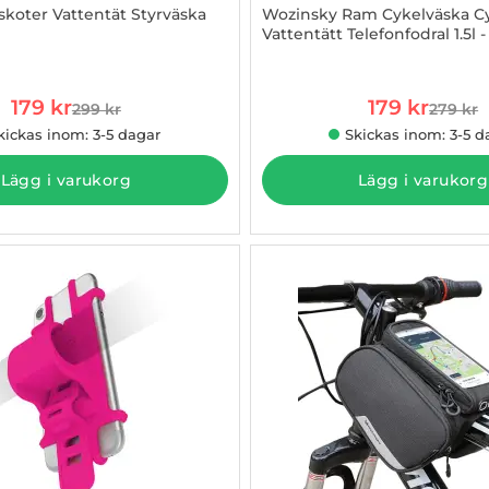
skoter Vattentät Styrväska
Wozinsky Ram Cykelväska C
Vattentätt Telefonfodral 1.5l -
871058
Art. nr 1002877504
rea pris
rea pris
179 kr
179 kr
299 kr
279 kr
tidigare pris
tidigare
kickas inom: 3-5 dagar
Skickas inom: 3-5 d
Lägg i varukorg
Lägg i varukorg