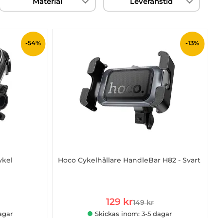
Material
Leveranstid
-54%
-13%
ykel
Hoco Cykelhållare HandleBar H82 - Svart
Art. nr 1002975860
rea pris
129 kr
149 kr
 pris
tidigare pris
agar
Skickas inom: 3-5 dagar