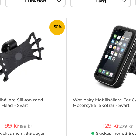
Funktion
Färg
-50%
lhållare Silikon med
Wozinsky Mobilhållare För C
 Head - Svart
Motorcykel Skotrar - Svart
937879
Art. nr 1002921727
rea pris
rea pris
99 kr
129 kr
199 kr
279 kr
tidigare pris
tidigare
kickas inom: 3-5 dagar
Skickas inom: 3-5 d