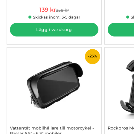
rea pris
139 kr
258 kr
tidigare pris
Skickas inom: 3-5 dagar
S
Lägg i varukorg
-25%
Vattentät mobilhållare till motorcykel -
Rockbros Mob
Passar 5,5" - 6,3" mobiler