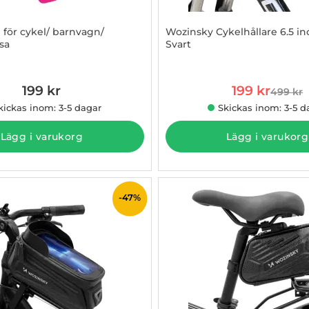
 för cykel/ barnvagn/
Wozinsky Cykelhållare 6.5 inc
sa
Svart
842274
Art. nr 1002848007
rea pris
199 kr
199 kr
499 kr
tidigare
kickas inom: 3-5 dagar
Skickas inom: 3-5 d
Lägg i varukorg
Lägg i varukorg
-47%