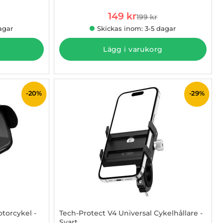
rea pris
149 kr
199 kr
e pris
tidigare pris
agar
Skickas inom: 3-5 dagar
Lägg i varukorg
-20%
-29%
otorcykel -
Tech-Protect V4 Universal Cykelhållare -
Svart