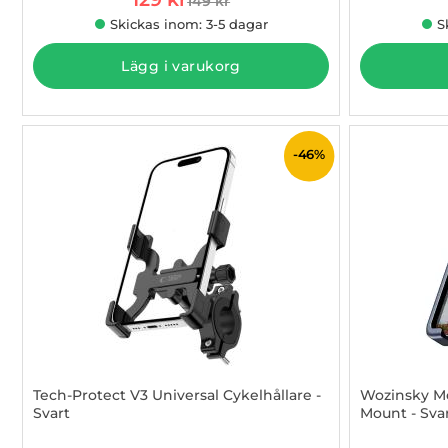
149 kr
tidigare pris
Skickas inom: 3-5 dagar
S
Lägg i varukorg
-46%
Tech-Protect V3 Universal Cykelhållare -
Wozinsky M
Svart
Mount - Sva
Art. nr 1002952322
Art. nr 1002