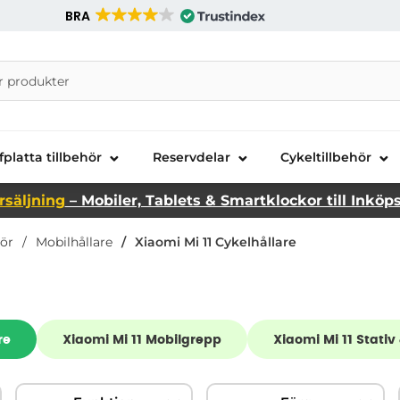
BRA
nira Telecom AB
fplatta tillbehör
Reservdelar
Cykeltillbehör
rsäljning
– Mobiler, Tablets & Smartklockor till Inköp
hör
Mobilhållare
Xiaomi Mi 11 Cykelhållare
re
Xiaomi Mi 11 Mobilgrepp
Xiaomi Mi 11 Stativ 