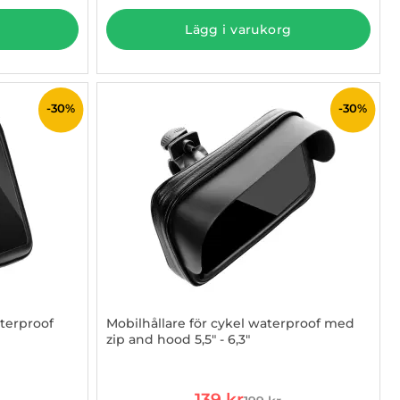
Lägg i varukorg
-30%
-30%
terproof
Mobilhållare för cykel waterproof med
zip and hood 5,5" - 6,3"
Art. nr 1002885475
rea pris
139 kr