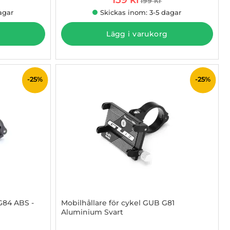
199 kr
 pris
tidigare pris
agar
Skickas inom: 3-5 dagar
Lägg i varukorg
-25%
-25%
G84 ABS -
Mobilhållare för cykel GUB G81
Aluminium Svart
Art. nr 1002884648