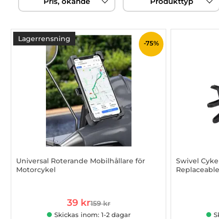
Pris, ökande
Produkttyp
filtersektionen
produktlista
Lagerrensning
-75%
Universal Roterande Mobilhållare för
Swivel Cyke
Motorcykel
Replaceable
Art. nr 1002848132
Art. nr 1002
rea pris
39 kr
159 kr
tidigare pris
Skickas inom: 1-2 dagar
S