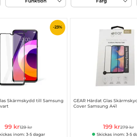
Funktion
Färg
-23%
las Skärmskydd till Samsung
GEAR Härdat Glas Skärmskyd
vart
Cover Samsung A41
885699
Art. nr 1002838405
rea pris
rea pris
99 kr
199 kr
129 kr
279 kr
tidigare pris
tidigare
kickas inom: 3-5 dagar
Skickas inom: 3-5 d