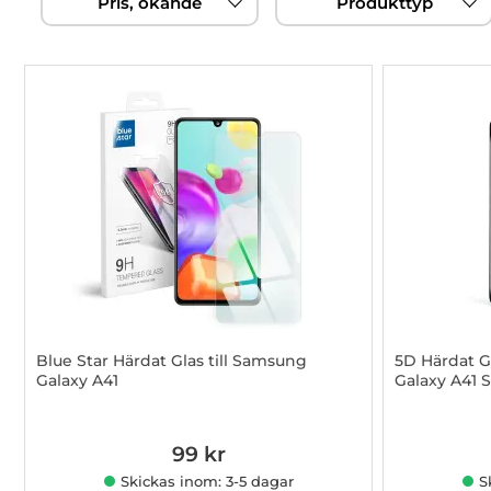
Pris, ökande
Produkttyp
filtersektionen
produktlista
Blue Star Härdat Glas till Samsung
5D Härdat G
Galaxy A41
Galaxy A41 S
Art. nr 1002885580
Art. nr 1002
99 kr
Skickas inom: 3-5 dagar
S