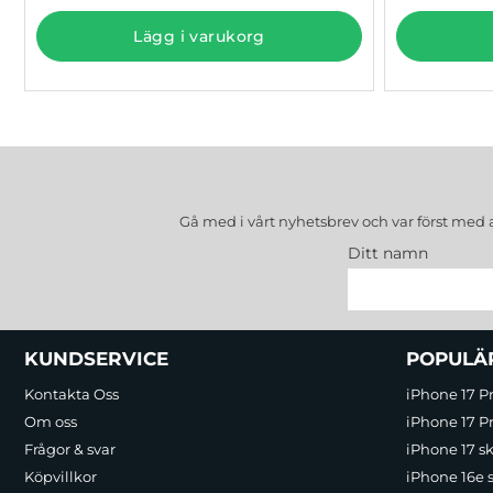
Lägg i varukorg
Gå med i vårt nyhetsbrev och var först med 
Ditt namn
Sidfot Blandad info och länkar
KUNDSERVICE
POPULÄ
Kontakta Oss
iPhone 17 P
Om oss
iPhone 17 Pr
Frågor & svar
iPhone 17 sk
Köpvillkor
iPhone 16e 