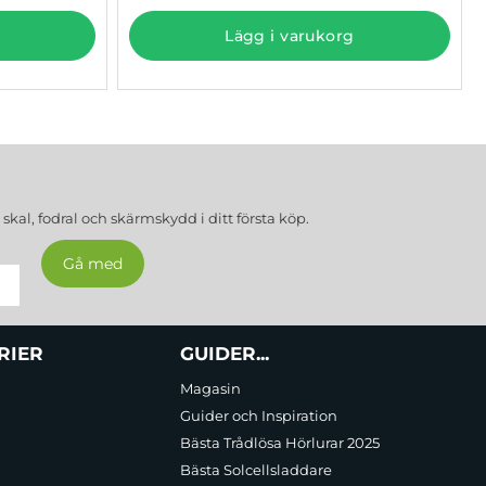
Lägg i varukorg
a
skal, fodral och skärmskydd
i ditt första köp.
RIER
GUIDER...
Magasin
Guider och Inspiration
Bästa Trådlösa Hörlurar 2025
Bästa Solcellsladdare