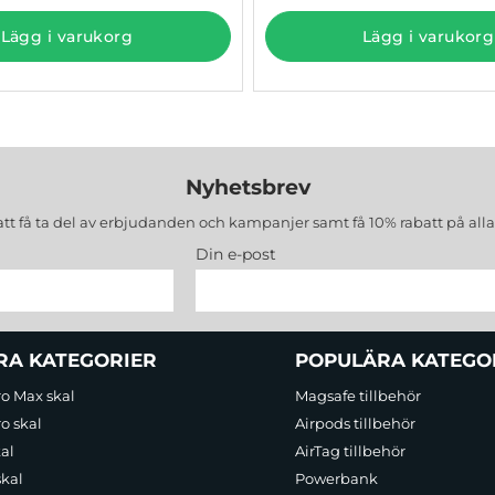
Lägg i varukorg
Lägg i varukorg
Nyhetsbrev
att få ta del av erbjudanden och kampanjer samt få 10% rabatt på all
Din e-post
RA KATEGORIER
POPULÄRA KATEGO
ro Max skal
Magsafe tillbehör
o skal
Airpods tillbehör
al
AirTag tillbehör
skal
Powerbank