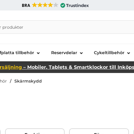
BRA
nira Telecom AB
fplatta tillbehör
Reservdelar
Cykeltillbehör
rsäljning
– Mobiler, Tablets & Smartklockor till Inköp
ehör
Skärmskydd