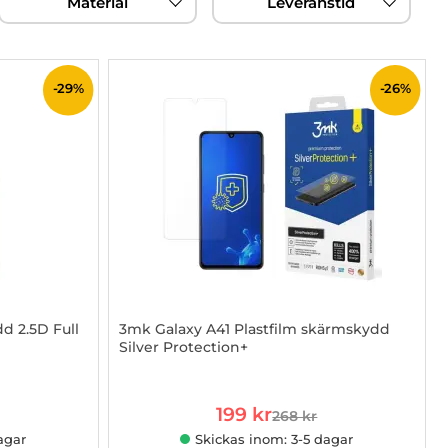
Material
Leveranstid
-29%
-26%
d 2.5D Full
3mk Galaxy A41 Plastfilm skärmskydd
Silver Protection+
Art. nr 1002928022
rea pris
199 kr
268 kr
 pris
tidigare pris
agar
Skickas inom: 3-5 dagar