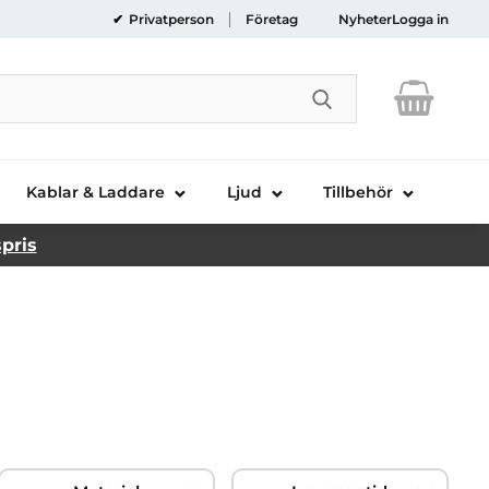
Privatperson
Företag
Nyheter
Logga in
Genomför sökni
Kablar & Laddare
Ljud
Tillbehör
spris