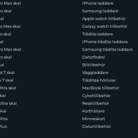
ro Max skal
iPhone laddare
o skal
Samsung laddare
al
Apple watch tillbehör
ro Max skal
Galaxy watch tillbehör
o skal
Trådlös laddare
al
iPhone trådlös laddare
ro Max skal
Samsung trådlös laddare
o skal
Datorfodral
kal
Biltillbehör
d 7 skal
Väggladdare
p 7 skal
Trådlösa hörlurar
ltra skal
MacBook tillbehör
kal
Cykeltillbehör
ltra skal
Resetillbehör
skal
Korthållare
ltra
Minneskort
Plus
Datortillbehör