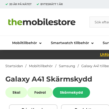
20 ÅR PÅ NÄTET
BYTESRÄTT
1 ÅR
Sök
Sök på Da
Startsidan för Danira Telecom AB
Mobiltillbehör
Smartwatch tillbehör
Sur
Utfö
Startsidan
Mobiltillbehör
Samsung
Galaxy A41 tillb
Galaxy A41 Skärmskydd
Underkategorier
Skal
Fodral
Skärmskydd
Hoppa
Filtrera & sortera
över