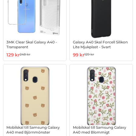
3MK Clear Skal Galaxy A40 -
Galaxy A40 Skal Forcell Silikon
Transparent
Lite Mjukplast - Svart
Art. nr 1002866171
rea pris
Art. nr 1002900370
rea pris
129 kr
99 kr
248 kr
129 kr
tidigare pris
tidigare pris
Mobilskal till Samsung Galaxy
Mobilskal till Samsung Galaxy
A40 med Björnmönster
A40 med Blommigt