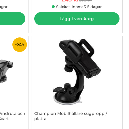
e pris
tidigare pris
agar
Skickas inom: 3-5 dagar
Lägg i varukorg
-52%
 Vindruta och
Champion Mobilhållare sugpropp /
Svart
platta
Art. nr 1002774693