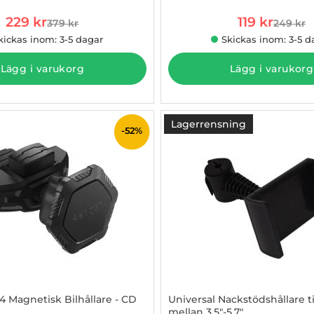
rea pris
rea pris
229 kr
119 kr
379 kr
249 kr
tidigare pris
tidigare
kickas inom: 3-5 dagar
Skickas inom: 3-5 d
Lägg i varukorg
Lägg i varukorg
Lagerrensning
-52%
 Magnetisk Bilhållare - CD
Universal Nackstödshållare ti
mellan 3.5"-5.7"