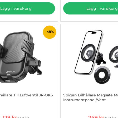
Lägg i varukorg
Lägg i varukorg
-48%
ållare Till Luftventil JR-OK6
Spigen Bilhållare Magsafe M
Instrumentpanel/Vent
984355
Art. nr 1002989046
rea pris
rea pris
129 kr
249 kr
249 kr
379 kr