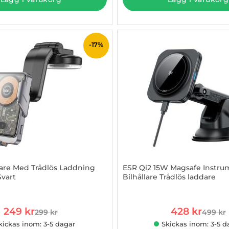
-17%
lare Med Trådlös Laddning
ESR Qi2 15W Magsafe Instru
vart
Bilhållare Trådlös laddare
957160
Art. nr 1002968539
rea pris
rea pris
249 kr
428 kr
299 kr
499 kr
tidigare pris
tidigar
kickas inom: 3-5 dagar
Skickas inom: 3-5 d