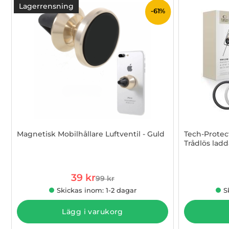
Lagerrensning
-61%
Magnetisk Mobilhållare Luftventil - Guld
Tech-Protec
Trådlös ladd
Art. nr 1002952386
Art. nr 1002
rea pris
39 kr
99 kr
tidigare pris
Skickas inom: 1-2 dagar
S
Lägg i varukorg