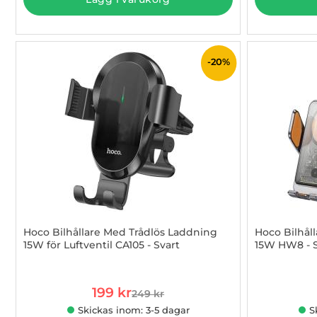
-20%
Hoco Bilhållare Med Trådlös Laddning
Hoco Bilhål
15W för Luftventil CA105 - Svart
15W HW8 - S
Art. nr 1002957150
Art. nr 1002
rea pris
199 kr
249 kr
tidigare pris
Skickas inom: 3-5 dagar
S