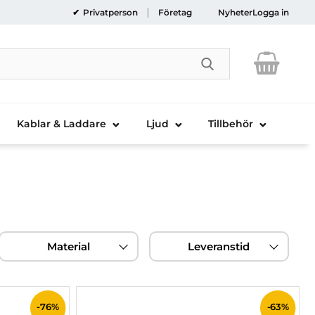
Privatperson
Företag
Nyheter
Logga in
Genomför sökni
Kablar & Laddare
Ljud
Tillbehör
Material
Leveranstid
-76%
-63%