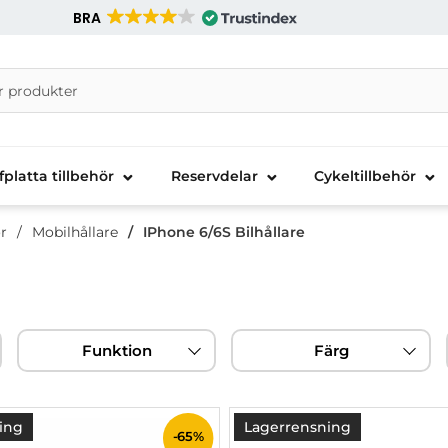
BRA
nira Telecom AB
fplatta tillbehör
Reservdelar
Cykeltillbehör
r
Mobilhållare
IPhone 6/6S Bilhållare
Funktion
Färg
ing
Lagerrensning
-65%