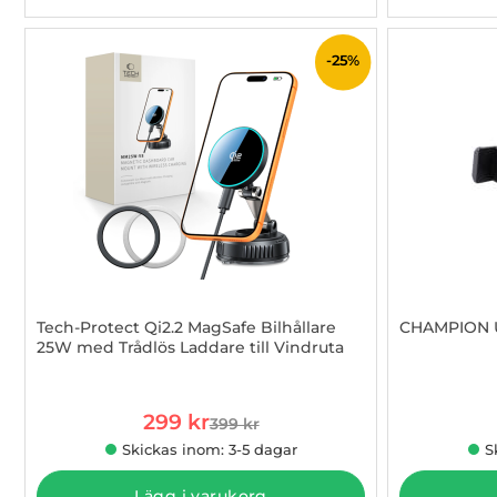
-25%
Tech-Protect Qi2.2 MagSafe Bilhållare
CHAMPION Un
25W med Trådlös Laddare till Vindruta
Art. nr 1003254832
Art. nr 1002
rea pris
299 kr
399 kr
tidigare pris
Skickas inom: 3-5 dagar
S
Lägg i varukorg