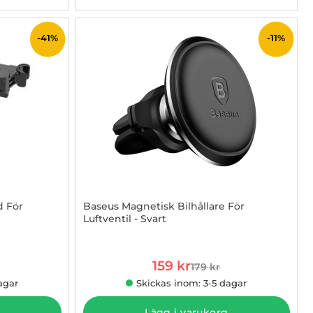
-41%
-11%
d För
Baseus Magnetisk Bilhållare För
Luftventil - Svart
Art. nr 1002953704
rea pris
159 kr
179 kr
 pris
tidigare pris
agar
Skickas inom: 3-5 dagar
Lägg i varukorg