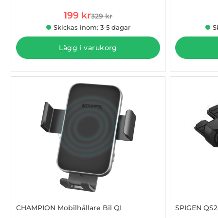
rea pris
199 kr
329 kr
tidigare pris
Skickas inom: 3-5 dagar
S
Lägg i varukorg
CHAMPION Mobilhållare Bil QI
SPIGEN QS24