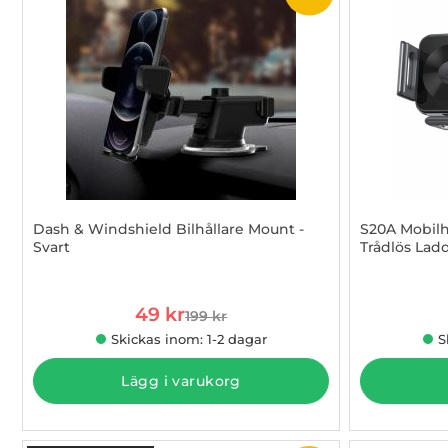
Dash & Windshield Bilhållare Mount -
S20A Mobilhå
Svart
Trådlös Lad
Art. nr 1002836894
Art. nr 100
rea pris
49 kr
199 kr
tidigare pris
Skickas inom: 1-2 dagar
S
Lägg i varukorg