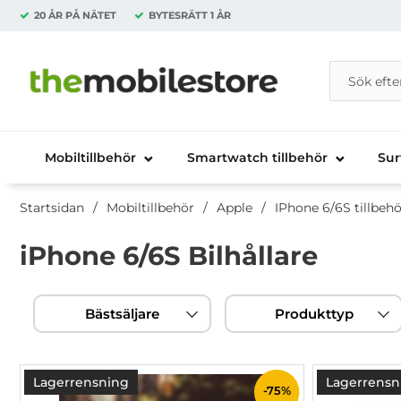
20 ÅR PÅ NÄTET
BYTESRÄTT
1 ÅR
Sök
Sök på Da
Startsidan för Danira Telecom AB
Mobiltillbehör
Smartwatch tillbehör
Sur
Startsidan
Mobiltillbehör
Apple
IPhone 6/6S tillbehö
iPhone 6/6S Bilhållare
Hoppa
Filtrera & sortera
över
Bästsäljare
Produkttyp
filtersektionen
produktlista
Lagerrensning
Lagerrensn
-75%