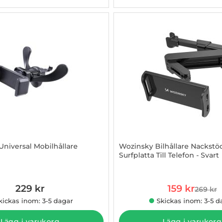
iversal Mobilhållare
Wozinsky Bilhållare Nackstö
Surfplatta Till Telefon - Svart
850195
Art. nr 1002904152
rea pris
229 kr
159 kr
269 kr
tidigare
kickas inom: 3-5 dagar
Skickas inom: 3-5 d
Lägg i varukorg
Lägg i varukorg