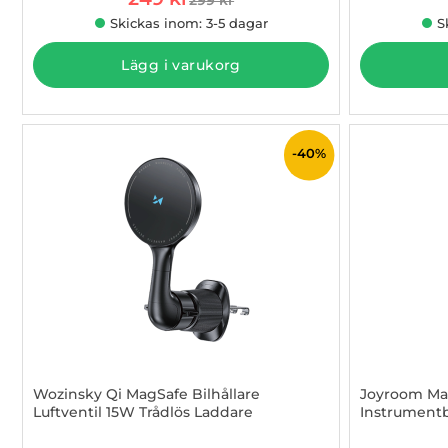
tidigare pris
Skickas inom: 3-5 dagar
S
Lägg i varukorg
-40%
Wozinsky Qi MagSafe Bilhållare
Joyroom Mag
Luftventil 15W Trådlös Laddare
Instrument
Art. nr 1002991451
Art. nr 100