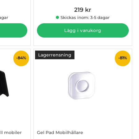
219 kr
 pris
agar
Skickas inom: 3-5 dagar
Lägg i varukorg
Lagerrensning
-84%
-81%
ll mobiler
Gel Pad Mobilhållare