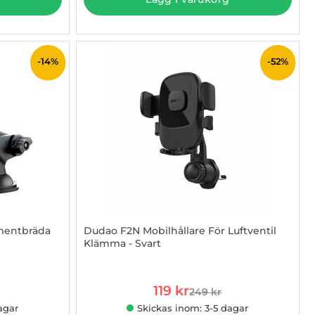
-14%
-52%
mentbräda
Dudao F2N Mobilhållare För Luftventil
Klämma - Svart
Art. nr 1002975136
rea pris
119 kr
249 kr
e pris
tidigare pris
agar
Skickas inom: 3-5 dagar