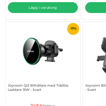
Lägg i varukorg
-17%
Joyroom Qi2 Bilhållare med Trådlös
Joyroom Bilh
Laddare 15W - Svart
- Svart
Art. nr 1002984353
Art. nr 1002
rea pris
249 kr
299 kr