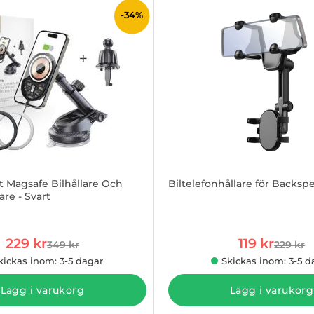
-34%
t Magsafe Bilhållare Och
Biltelefonhållare för Backspe
are - Svart
961312
Art. nr 1002965489
rea pris
rea pris
229 kr
119 kr
349 kr
229 kr
tidigare pris
tidigare
kickas inom: 3-5 dagar
Skickas inom: 3-5 d
Lägg i varukorg
Lägg i varukorg