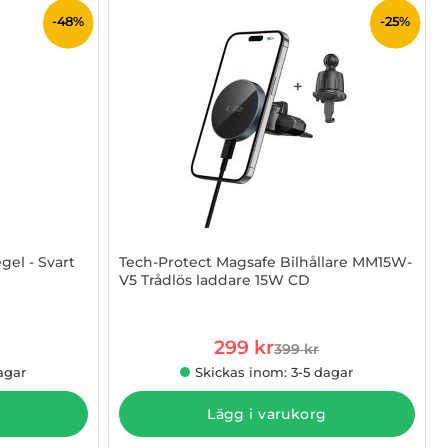
-48%
-25%
gel - Svart
Tech-Protect Magsafe Bilhållare MM15W-
V5 Trådlös laddare 15W CD
Art. nr 1002976089
rea pris
299 kr
399 kr
 pris
tidigare pris
agar
Skickas inom: 3-5 dagar
Lägg i varukorg