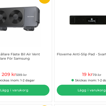
llare Fäste Bil Air Vent
Floveme Anti-Slip Pad - Svar
dare För Samsung
2980202
Art. nr 1002773846
rea pris
rea pris
209 kr
19 kr
599 kr
79 kr
tidigare pris
tidigare
kickas inom: 1-2 dagar
Skickas inom: 1-2 d
Lägg i varukorg
Lägg i varukorg