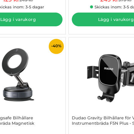
tidigare pris
tidigar
kickas inom: 3-5 dagar
Skickas inom: 3-5 d
Lägg i varukorg
Lägg i varukorg
-40%
safe Bilhållare
Dudao Gravity Bilhållare för
bräda Magnetisk
Instrumentbräda F5N Plus - 
3000702
Art. nr 1003254881