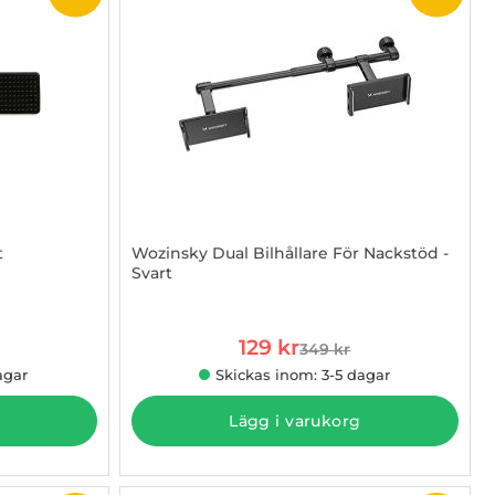
t
Wozinsky Dual Bilhållare För Nackstöd -
Svart
Art. nr 1002904150
rea pris
129 kr
349 kr
 pris
tidigare pris
agar
Skickas inom: 3-5 dagar
Lägg i varukorg