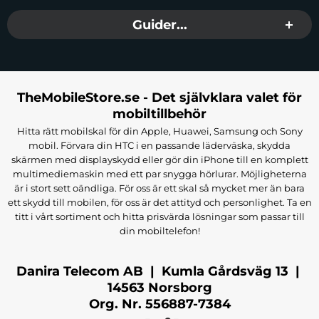
Du kan lita på att våra kablar håller jämna steg med
Guider...
din aktivitet.
Säkerhet Först – Skydda Din
iPhone 6/6S
Vi prioriterar säkerhet. Våra Lightning-laddare är
TheMobileStore.se - Det självklara valet för
utrustade med inbyggda säkerhetsfunktioner för
mobiltillbehör
att skydda din iPhone 6/6S från överladdning och
Hitta rätt mobilskal för din Apple, Huawei, Samsung och Sony
överhettning. Detta ger dig lugn och ro varje gång
mobil. Förvara din HTC i en passande läderväska, skydda
du laddar din enhet.
skärmen med displayskydd eller gör din iPhone till en komplett
Themobilestore: Din Pålitliga
multimediemaskin med ett par snygga hörlurar. Möjligheterna
är i stort sett oändliga. För oss är ett skal så mycket mer än bara
Källa för Laddningstillbehör
ett skydd till mobilen, för oss är det attityd och personlighet. Ta en
titt i vårt sortiment och hitta prisvärda lösningar som passar till
Utforska det omfattande utbudet av Lightning-
din mobiltelefon!
laddare för iPhone 6/6S hos Themobilestore och
upptäck mångfalden av alternativ som passar din
Danira Telecom AB | Kumla Gårdsväg 13 |
stil och behov. Vi är stolta över att vara din pålitliga
14563 Norsborg
källa för högkvalitativa laddningstillbehör.
Org. Nr. 556887-7384
Ladda Upp Med Stil och Skydd