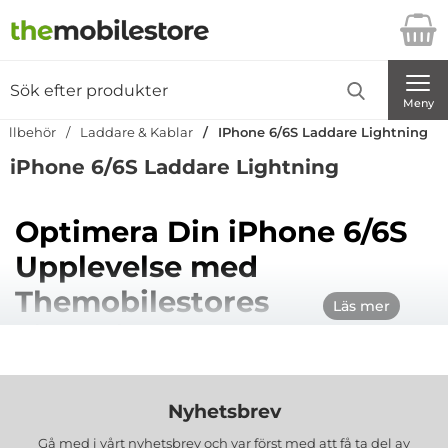
Startsidan för Danira Telecom AB
Sök
Sök på Danira Telecom AB
Genomför
Meny
tillbehör
Laddare & Kablar
IPhone 6/6S Laddare Lightning
iPhone 6/6S Laddare Lightning
Optimera Din iPhone 6/6S
Upplevelse med
Themobilestores
Läs mer
Lightning-laddare
Effektiv Laddning för Din iPhone
Nyhetsbrev
6/6S
Gå med i vårt nyhetsbrev och var först med att få ta del av