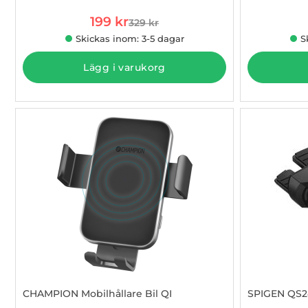
rea pris
199 kr
329 kr
tidigare pris
Skickas inom: 3-5 dagar
S
Lägg i varukorg
CHAMPION Mobilhållare Bil QI
SPIGEN QS24