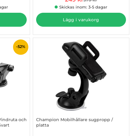
e pris
tidigare pris
agar
Skickas inom: 3-5 dagar
Lägg i varukorg
-52%
 Vindruta och
Champion Mobilhållare sugpropp /
Svart
platta
Art. nr 1002774693