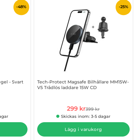
-48%
-25%
gel - Svart
Tech-Protect Magsafe Bilhållare MM15W-
V5 Trådlös laddare 15W CD
Art. nr 1002976089
rea pris
299 kr
399 kr
 pris
tidigare pris
agar
Skickas inom: 3-5 dagar
Lägg i varukorg