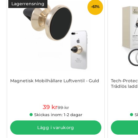
Lagerrensning
-61%
Magnetisk Mobilhållare Luftventil - Guld
Tech-Protec
Trådlös ladd
Art. nr 1002952386
Art. nr 1002
rea pris
39 kr
99 kr
tidigare pris
Skickas inom: 1-2 dagar
S
Lägg i varukorg