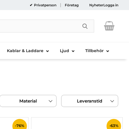
Privatperson
Företag
Nyheter
Logga in
Genomför sökni
Kablar & Laddare
Ljud
Tillbehör
Material
Leveranstid
-76%
-63%