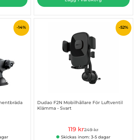
-14%
-52%
mentbräda
Dudao F2N Mobilhållare För Luftventil
Klämma - Svart
Art. nr 1002975136
rea pris
119 kr
249 kr
e pris
tidigare pris
agar
Skickas inom: 3-5 dagar