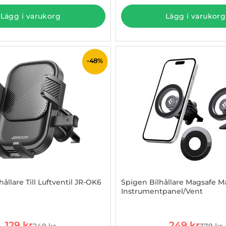
Lägg i varukorg
Lägg i varukorg
-48%
ållare Till Luftventil JR-OK6
Spigen Bilhållare Magsafe M
Instrumentpanel/Vent
984355
Art. nr 1002989046
rea pris
rea pris
129 kr
249 kr
249 kr
379 kr