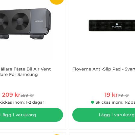
llare Fäste Bil Air Vent
Floveme Anti-Slip Pad - Svar
dare För Samsung
2980202
Art. nr 1002773846
rea pris
rea pris
209 kr
19 kr
599 kr
79 kr
tidigare pris
tidigare
kickas inom: 1-2 dagar
Skickas inom: 1-2 d
Lägg i varukorg
Lägg i varukorg