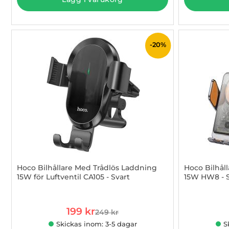
-20%
Hoco Bilhållare Med Trådlös Laddning
Hoco Bilhål
15W för Luftventil CA105 - Svart
15W HW8 - S
Art. nr 1002957150
Art. nr 1002
rea pris
199 kr
249 kr
tidigare pris
Skickas inom: 3-5 dagar
S