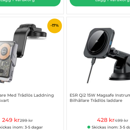
-17%
lare Med Trådlös Laddning
ESR Qi2 15W Magsafe Instru
vart
Bilhållare Trådlös laddare
957160
Art. nr 1002968539
rea pris
rea pris
249 kr
428 kr
299 kr
499 kr
tidigare pris
tidigar
kickas inom: 3-5 dagar
Skickas inom: 3-5 d