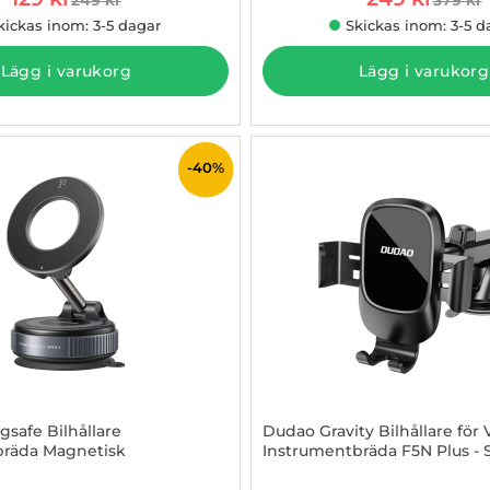
tidigare pris
tidigar
kickas inom: 3-5 dagar
Skickas inom: 3-5 d
Lägg i varukorg
Lägg i varukorg
-40%
safe Bilhållare
Dudao Gravity Bilhållare för
bräda Magnetisk
Instrumentbräda F5N Plus - 
3000702
Art. nr 1003254881