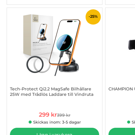
-25%
Tech-Protect Qi2.2 MagSafe Bilhållare
CHAMPION Un
25W med Trådlös Laddare till Vindruta
Art. nr 1003254832
Art. nr 1002
rea pris
299 kr
399 kr
tidigare pris
Skickas inom: 3-5 dagar
S
Lägg i varukorg