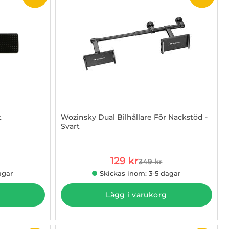
t
Wozinsky Dual Bilhållare För Nackstöd -
Svart
Art. nr 1002904150
rea pris
129 kr
349 kr
 pris
tidigare pris
agar
Skickas inom: 3-5 dagar
Lägg i varukorg