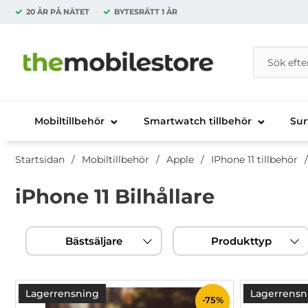
20 ÅR PÅ NÄTET
BYTESRÄTT
1 ÅR
Sök
Sök på Da
Startsidan för Danira Telecom AB
Mobiltillbehör
Smartwatch tillbehör
Sur
Startsidan
Mobiltillbehör
Apple
IPhone 11 tillbehör
iPhone 11 Bilhållare
Hoppa
Filtrera & sortera
över
Bästsäljare
Produkttyp
filtersektionen
produktlista
Lagerrensning
Lagerrensn
-75%