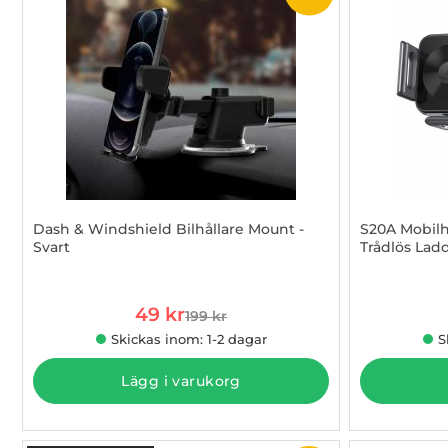
Dash & Windshield Bilhållare Mount -
S20A Mobilhå
Svart
Trådlös Lad
Art. nr 1002836894
Art. nr 100
rea pris
49 kr
199 kr
tidigare pris
Skickas inom: 1-2 dagar
S
Lägg i varukorg