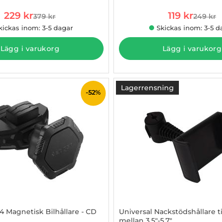
rea pris
rea pris
229 kr
119 kr
379 kr
249 kr
tidigare pris
tidigare
kickas inom: 3-5 dagar
Skickas inom: 3-5 d
Lägg i varukorg
Lägg i varukorg
Lagerrensning
-52%
 Magnetisk Bilhållare - CD
Universal Nackstödshållare ti
mellan 3.5"-5.7"