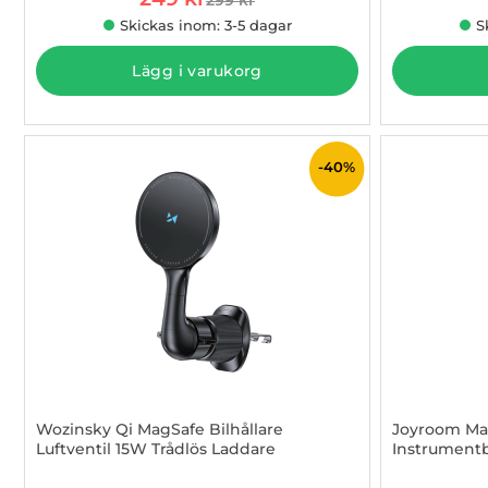
tidigare pris
Skickas inom: 3-5 dagar
S
Lägg i varukorg
-40%
Wozinsky Qi MagSafe Bilhållare
Joyroom Mag
Luftventil 15W Trådlös Laddare
Instrument
Art. nr 1002991451
Art. nr 100