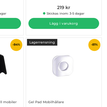
219 kr
 pris
agar
Skickas inom: 3-5 dagar
Lägg i varukorg
Lagerrensning
-84%
-81%
ll mobiler
Gel Pad Mobilhållare