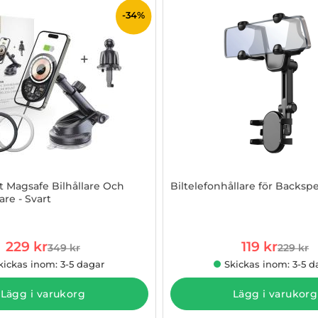
-34%
t Magsafe Bilhållare Och
Biltelefonhållare för Backspe
are - Svart
961312
Art. nr 1002965489
rea pris
rea pris
229 kr
119 kr
349 kr
229 kr
tidigare pris
tidigare
kickas inom: 3-5 dagar
Skickas inom: 3-5 d
Lägg i varukorg
Lägg i varukorg