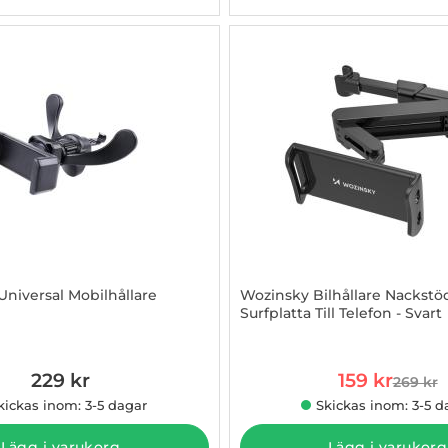
iversal Mobilhållare
Wozinsky Bilhållare Nackstö
Surfplatta Till Telefon - Svart
850195
Art. nr 1002904152
rea pris
229 kr
159 kr
269 kr
tidigare
kickas inom: 3-5 dagar
Skickas inom: 3-5 d
Lägg i varukorg
Lägg i varukorg