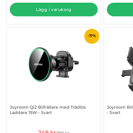
Lägg i varukorg
-17%
Joyroom Qi2 Bilhållare med Trådlös
Joyroom Bilh
Laddare 15W - Svart
- Svart
Art. nr 1002984353
Art. nr 1002
rea pris
249 kr
299 kr