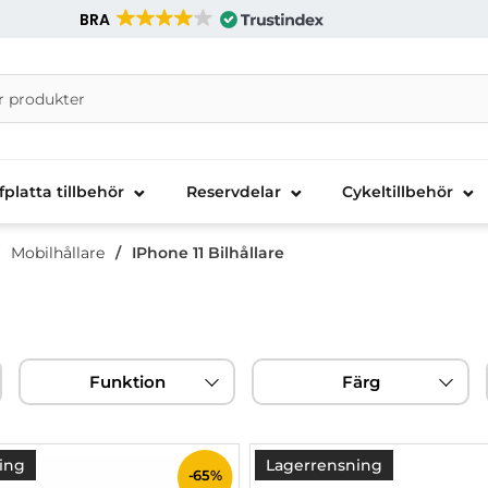
BRA
nira Telecom AB
fplatta tillbehör
Reservdelar
Cykeltillbehör
Mobilhållare
IPhone 11 Bilhållare
Funktion
Färg
ing
Lagerrensning
-65%