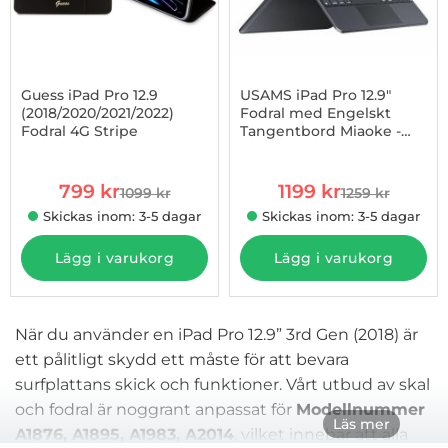
Guess iPad Pro 12.9
USAMS iPad Pro 12.9"
(2018/2020/2021/2022)
Fodral med Engelskt
Fodral 4G Stripe
Tangentbord Miaoke -
Art. nr 1002921516
Art. nr 1002996548
Svart
rea pris
rea pris
799 kr
1199 kr
1099 kr
1259 kr
tidigare pris
tidigare pris
Skickas inom: 3-5 dagar
Skickas inom: 3-5 dagar
Lägg i varukorg
Lägg i varukorg
När du använder en iPad Pro 12.9” 3rd Gen (2018) är
ett pålitligt skydd ett måste för att bevara
surfplattans skick och funktioner. Vårt utbud av skal
och fodral är noggrant anpassat för
Modellnummer
Läs mer
A1876, A1895, A1983, A2014
, vilket innebär att alla