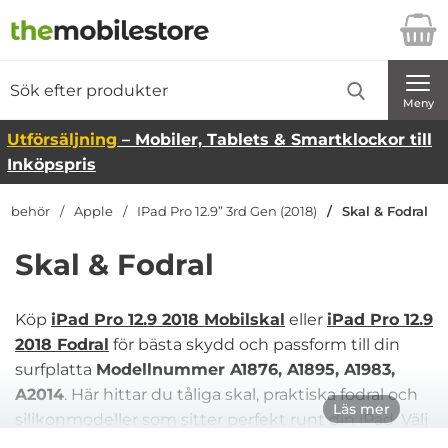
Startsidan för Danira Telecom AB
Sök
Sök på Danira Telecom AB
Genomför
Meny
Utförsäljning
– Mobiler, Tablets & Smartklockor till
Inköpspris
tillbehör
Apple
IPad Pro 12.9” 3rd Gen (2018)
Skal & Fodral
Skal & Fodral
Köp
iPad Pro 12.9 2018 Mobilskal
eller
iPad Pro 12.9
2018 Fodral
för bästa skydd och passform till din
surfplatta
Modellnummer A1876, A1895, A1983,
A2014
. Här hittar du tåliga skal, praktiska fodral och
Läs mer
silikonmodeller som sitter perfekt runt din iPad. Välj
även premiumalternativ som
Guess iPad Pro 12.9