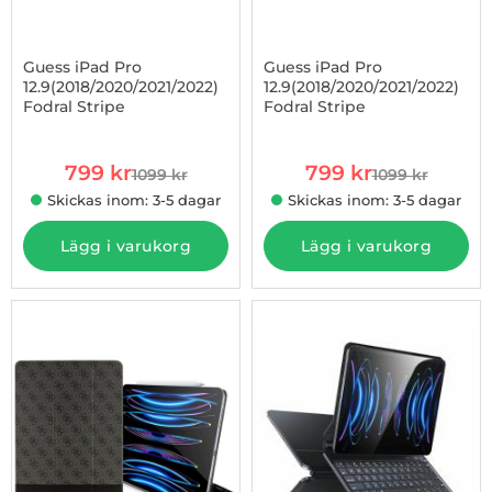
Guess iPad Pro
Guess iPad Pro
12.9(2018/2020/2021/2022)
12.9(2018/2020/2021/2022)
Fodral Stripe
Fodral Stripe
Art. nr 1002921507
Art. nr 1002921515
rea pris
rea pris
799 kr
799 kr
1099 kr
1099 kr
tidigare pris
tidigare pris
Skickas inom: 3-5 dagar
Skickas inom: 3-5 dagar
Lägg i varukorg
Lägg i varukorg
-27%