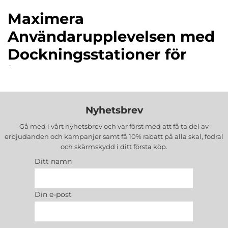
Maximera
Användarupplevelsen med
Dockningsstationer för
iPhone X hos
Themobilestore
Nyhetsbrev
För iPhone X-ägare är dockningsstationer en
oumbärlig del av upplevelsen. Dessa smidiga
Gå med i vårt nyhetsbrev och var först med att få ta del av
tillbehör erbjuder inte bara en praktisk plats att
erbjudanden och kampanjer samt få 10% rabatt på alla
skal, fodral
och skärmskydd
i ditt första köp.
ladda din enhet utan ger också mångsidighet och
funktionalitet till din iPhone X-upplevelse. Med en
Ditt namn
dockningsstation kan du enkelt ladda din iPhone X
samtidigt som du håller den i en ergonomiskt
Din e-post
bekväm position för att titta på media, använda
appar eller helt enkelt visa din enhet. Detta gör
dockningsstationer till en viktig del av din dagliga