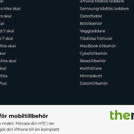
al
iPhone trådlös laddare
ro Max skal
Samsung trådlös laddare
o skal
Datorfodral
kal
Biltillbehör
d 7 skal
Väggladdare
p 7 skal
Trådlösa hörlurar
ltra skal
MacBook tillbehör
kal
Cykeltillbehör
ltra skal
Resetillbehör
skal
Korthållare
ltra
Minneskort
Plus
Datortillbehör
för mobiltillbehör
 mobil. Förvara din HTC i en
ör din iPhone till en komplett