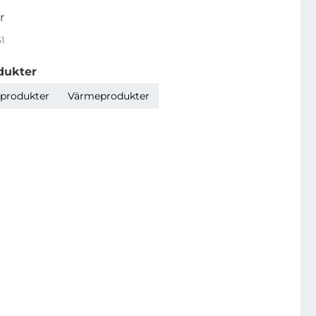
r
1
dukter
produkter
Värmeprodukter