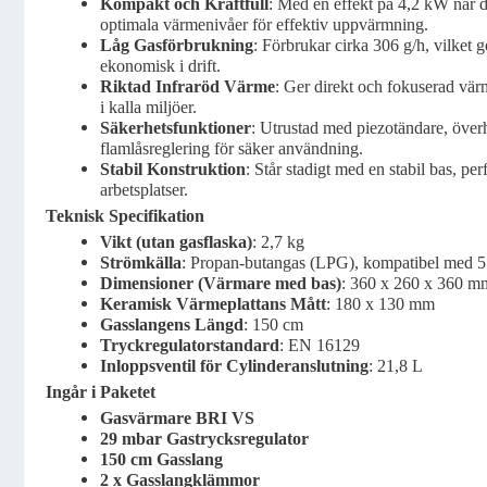
Kompakt och Kraftfull
: Med en effekt på 4,2 kW når
optimala värmenivåer för effektiv uppvärmning.
Låg Gasförbrukning
: Förbrukar cirka 306 g/h, vilket 
ekonomisk i drift.
Riktad Infraröd Värme
: Ger direkt och fokuserad vär
i kalla miljöer.
Säkerhetsfunktioner
: Utrustad med piezotändare, över
flamlåsreglering för säker användning.
Stabil Konstruktion
: Står stadigt med en stabil bas, per
arbetsplatser.
Teknisk Specifikation
Vikt (utan gasflaska)
: 2,7 kg
Strömkälla
: Propan-butangas (LPG), kompatibel med 5 
Dimensioner (Värmare med bas)
: 360 x 260 x 360 m
Keramisk Värmeplattans Mått
: 180 x 130 mm
Gasslangens Längd
: 150 cm
Tryckregulatorstandard
: EN 16129
Inloppsventil för Cylinderanslutning
: 21,8 L
Ingår i Paketet
Gasvärmare BRI VS
29 mbar Gastrycksregulator
150 cm Gasslang
2 x Gasslangklämmor