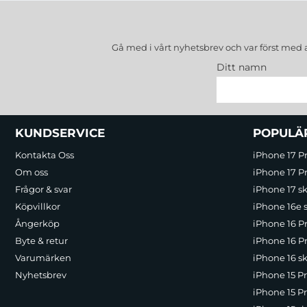
Gå med i vårt nyhetsbrev och var först med 
Ditt namn
Sidfot Blandad info och länkar
KUNDSERVICE
POPULÄ
Kontakta Oss
iPhone 17 P
Om oss
iPhone 17 Pr
Frågor & svar
iPhone 17 sk
Köpvillkor
iPhone 16e 
Ångerköp
iPhone 16 P
Byte & retur
iPhone 16 Pr
Varumärken
iPhone 16 sk
Nyhetsbrev
iPhone 15 P
iPhone 15 Pr