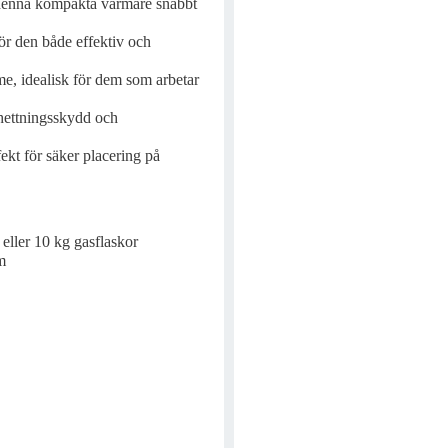
 denna kompakta värmare snabbt
gör den både effektiv och
me, idealisk för dem som arbetar
hettningsskydd och
fekt för säker placering på
eller 10 kg gasflaskor
m