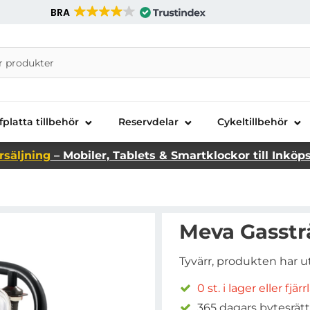
BRA
nira Telecom AB
fplatta tillbehör
Reservdelar
Cykeltillbehör
rsäljning
– Mobiler, Tablets & Smartklockor till Inköp
Meva Gasstrå
Tyvärr, produkten har u
0 st. i lager eller fjär
365 dagars bytesrätt