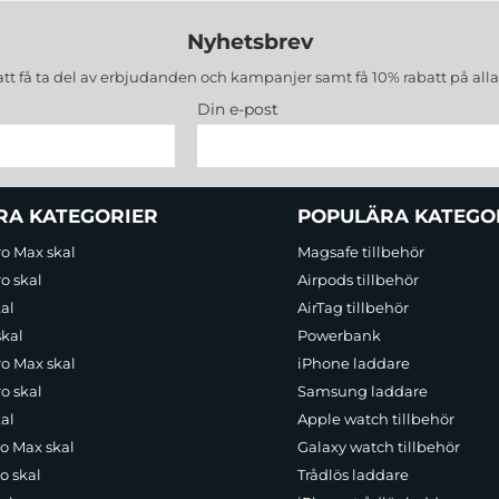
Nyhetsbrev
att få ta del av erbjudanden och kampanjer samt få 10% rabatt på all
Din e-post
RA KATEGORIER
POPULÄRA KATEGO
ro Max skal
Magsafe tillbehör
o skal
Airpods tillbehör
al
AirTag tillbehör
skal
Powerbank
ro Max skal
iPhone laddare
o skal
Samsung laddare
al
Apple watch tillbehör
ro Max skal
Galaxy watch tillbehör
o skal
Trådlös laddare