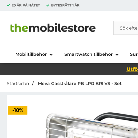
20 ÅR PÅ NÄTET
BYTESRÄTT
1 ÅR
Sök
Sök på Da
Startsidan för Danira Telecom AB
Mobiltillbehör
Smartwatch tillbehör
Sur
Utfö
Startsidan
Meva Gasstrålare PB LPG BRI VS - Set
Priset är nedsatt med
-18%