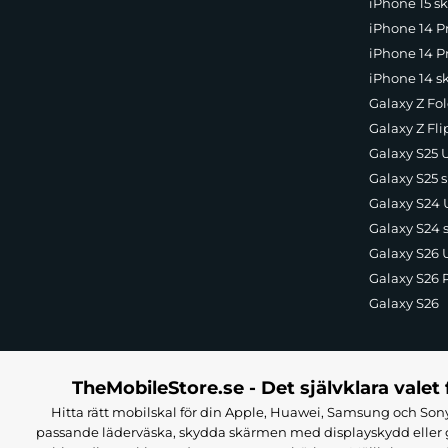
iPhone 15 sk
iPhone 14 P
iPhone 14 Pr
iPhone 14 s
Galaxy Z Fol
Galaxy Z Fli
Galaxy S25 U
Galaxy S25 s
Galaxy S24 U
Galaxy S24 
Galaxy S26 U
Galaxy S26 
Galaxy S26
TheMobileStore.se - Det självklara valet 
Hitta rätt mobilskal för din Apple, Huawei, Samsung och Sony
passande läderväska, skydda skärmen med displayskydd eller g