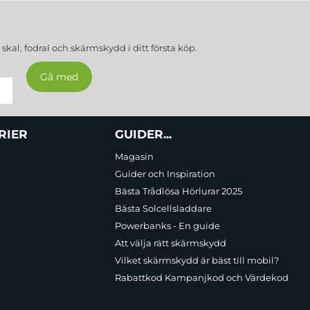
a
skal, fodral och skärmskydd
i ditt första köp.
RIER
GUIDER...
Magasin
Guider och Inspiration
Bästa Trådlösa Hörlurar 2025
Bästa Solcellsladdare
Powerbanks - En guide
Att välja rätt skärmskydd
Vilket skärmskydd är bäst till mobil?
Rabattkod Kampanjkod och Värdekod