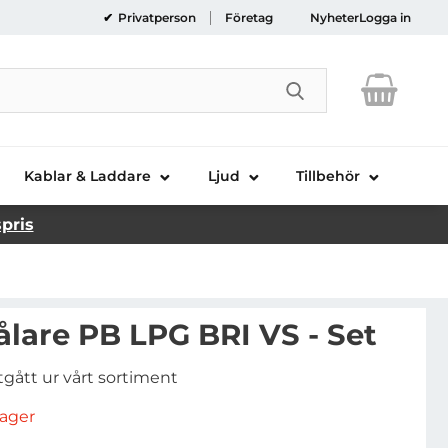
Privatperson
Företag
Nyheter
Logga in
Genomför sökni
Kablar & Laddare
Ljud
Tillbehör
spris
lare PB LPG BRI VS - Set
tgått ur vårt sortiment
rlager