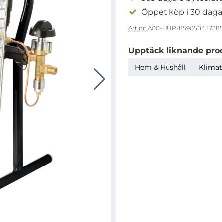
Öppet köp i 30 daga
Art nr:
A00-HUR-859058457385
Upptäck liknande pro
Hem & Hushåll
Klimat