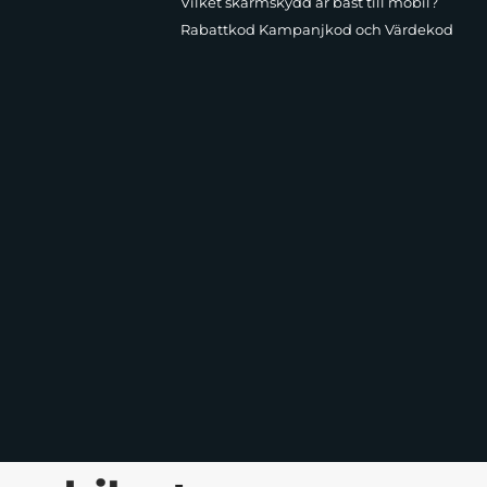
Vilket skärmskydd är bäst till mobil?
Rabattkod Kampanjkod och Värdekod