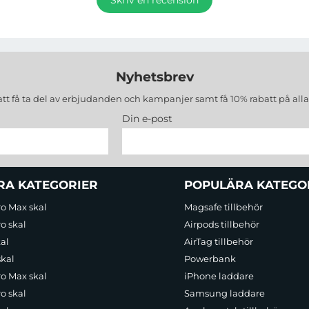
Nyhetsbrev
att få ta del av erbjudanden och kampanjer samt få 10% rabatt på all
Din e-post
RA KATEGORIER
POPULÄRA KATEGO
ro Max skal
Magsafe tillbehör
o skal
Airpods tillbehör
al
AirTag tillbehör
skal
Powerbank
ro Max skal
iPhone laddare
o skal
Samsung laddare