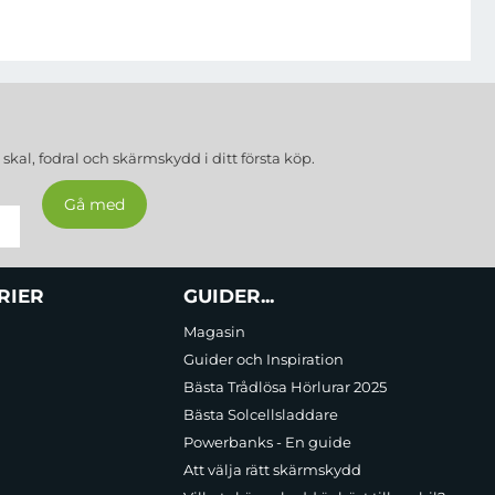
a
skal, fodral och skärmskydd
i ditt första köp.
RIER
GUIDER...
Magasin
Guider och Inspiration
Bästa Trådlösa Hörlurar 2025
Bästa Solcellsladdare
Powerbanks - En guide
Att välja rätt skärmskydd