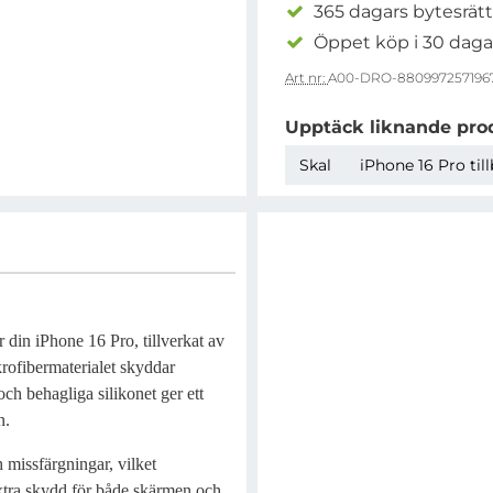
365 dagars bytesrätt
Öppet köp i 30 daga
Art nr:
A00-DRO-880997257196
Upptäck liknande pro
Skal
iPhone 16 Pro til
 din iPhone 16 Pro, tillverkat av
krofibermaterialet skyddar
och behagliga silikonet ger ett
n.
 missfärgningar, vilket
 extra skydd för både skärmen och