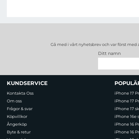
Gå med i vårt nyhetsbrev och var först med 
Ditt namn
Sidfot Blandad info och länkar
KUNDSERVICE
POPULÄ
Kontakta Oss
iPhone 17 P
Om oss
iPhone 17 Pr
Frågor & svar
iPhone 17 sk
Köpvillkor
iPhone 16e 
Ångerköp
iPhone 16 P
Byte & retur
iPhone 16 Pr