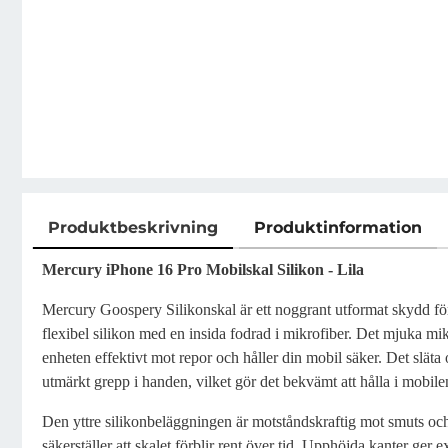
Produktbeskrivning
Produktinformation
Produktbeskrivning
Mercury iPhone 16 Pro Mobilskal Silikon - Lila
Mercury Goospery Silikonskal är ett noggrant utformat skydd för
flexibel silikon med en insida fodrad i mikrofiber. Det mjuka mi
enheten effektivt mot repor och håller din mobil säker. Det släta 
utmärkt grepp i handen, vilket gör det bekvämt att hålla i mobile
Den yttre silikonbeläggningen är motståndskraftig mot smuts och
säkerställer att skalet förblir rent över tid. Upphöjda kanter ger