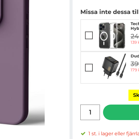
Missa inte dessa ti
Tec
Hyb
24
ti
rea 
139 
Dud
39
ti
rea 
179 
Sk
antal
1 st. i lager eller fjärr