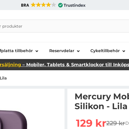
BRA
nira Telecom AB
fplatta tillbehör
Reservdelar
Cykeltillbehör
rsäljning
– Mobiler, Tablets & Smartklockor till Inköp
Lila
Mercury Mobi
Silikon - Lila
Handla denna produkt Mer
rea pris
129 kr
229 kr
D
tidigar