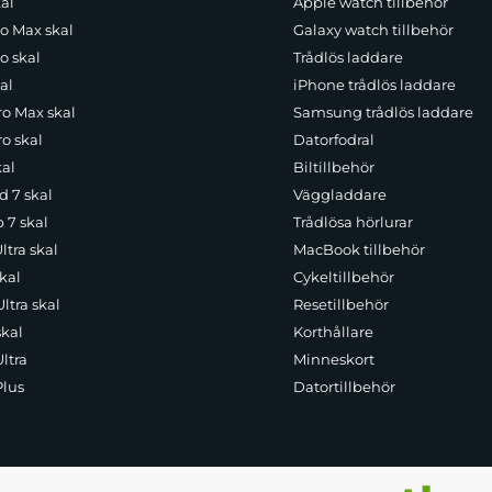
al
Apple watch tillbehör
ro Max skal
Galaxy watch tillbehör
o skal
Trådlös laddare
al
iPhone trådlös laddare
ro Max skal
Samsung trådlös laddare
o skal
Datorfodral
kal
Biltillbehör
d 7 skal
Väggladdare
p 7 skal
Trådlösa hörlurar
ltra skal
MacBook tillbehör
kal
Cykeltillbehör
ltra skal
Resetillbehör
skal
Korthållare
ltra
Minneskort
Plus
Datortillbehör