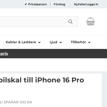
Privatperson
Företag
Nyheter
Logga in
Genomför sökni
Kablar & Laddare
Ljud
Tillbehör
spris
lskal till iPhone 16 Pro
cury Mobilskal till iPhone 16 Pro Silikon - Lila
U SPARAR 100 KR
e pris