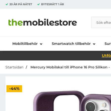
20 ÅR PÅ NÄTET
BYTESRÄTT
1 ÅR
Sök
Sök på Da
Startsidan för Danira Telecom AB
Mobiltillbehör
Smartwatch tillbehör
Sur
Utfö
Startsidan
Mercury Mobilskal till iPhone 16 Pro Silikon - 
Priset är nedsatt med
-44%