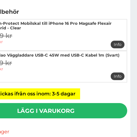
llbehör
h-Protect Mobilskal till iPhone 16 Pro Magsafe Flexair
rid - Clear
9 kr
digare pris
pris
kr
Info
mer info o
ao Väggladdare USB-C 45W med USB-C Kabel 1m (Svart)
9 kr
digare pris
pris
kr
Info
mer info
ickas ifrån oss inom: 3-5 dagar
LÄGG I VARUKORG
lager