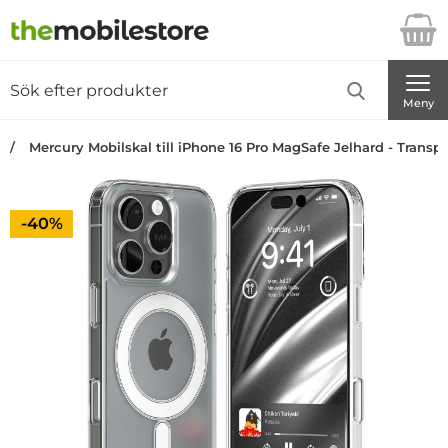
Startsidan för Danira Telecom AB
Sök
Sök på Danira Telecom AB
Genomför
Meny
Mercury Mobilskal till iPhone 16 Pro MagSafe Jelhard - Transp
Priset är nedsatt med
-40%