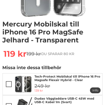
Mercury Mobilskal till
iPhone 16 Pro MagSafe
Jelhard - Transparent
Handla denna produkt Mercury Mobilskal till iPhone 16
rea pris
119 kr
199 kr
DU SPARAR 80 KR
tidigare pris
Missa inte dessa tillbehör
Tech-Protect Mobilskal till iPhone 16 Pro
Magsafe Flexair Hybrid - Clear
249 kr
tidigare pris
rea pris
Info
139 kr
mer in
Dudao Väggladdare USB-C 45W med
USB-C Kabel 1m (Svart)