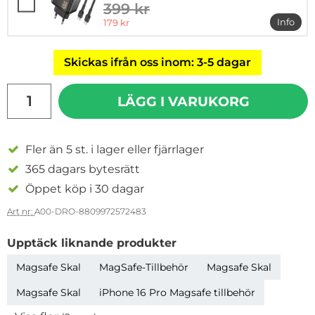
399 kr
tidigare pris
rea pris
Info
179 kr
mer i
Skickas ifrån oss inom: 3-5 dagar
antal
LÄGG I VARUKORG
Fler än 5 st. i lager eller fjärrlager
365 dagars bytesrätt
Öppet köp i 30 dagar
Art nr:
A00-DRO-8809972572483
Upptäck liknande produkter
Magsafe Skal
MagSafe-Tillbehör
Magsafe Skal
Magsafe Skal
iPhone 16 Pro Magsafe tillbehör