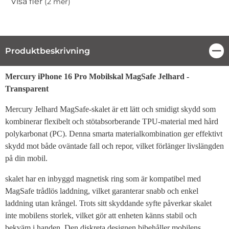
Visa fler
(2 mer)
Egenskaper
Produktbeskrivning
Stä
Produktbeskrivning
Mercury iPhone 16 Pro Mobilskal MagSafe Jelhard -
Transparent
Mercury Jelhard MagSafe-skalet är ett lätt och smidigt skydd som
kombinerar flexibelt och stötabsorberande TPU-material med hård
polykarbonat (PC). Denna smarta materialkombination ger effektivt
skydd mot både oväntade fall och repor, vilket förlänger livslängden
på din mobil.
skalet har en inbyggd magnetisk ring som är kompatibel med
MagSafe trådlös laddning, vilket garanterar snabb och enkel
laddning utan krångel. Trots sitt skyddande syfte påverkar skalet
inte mobilens storlek, vilket gör att enheten känns stabil och
bekväm i handen. Den diskreta designen bibehåller mobilens