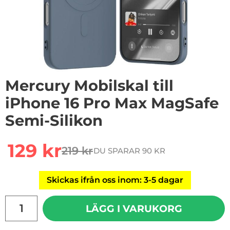
Mercury Mobilskal till
iPhone 16 Pro Max MagSafe
Semi-Silikon
Handla denna produkt Mercury Mobilskal till iPhone 1
rea pris
129 kr
219 kr
DU SPARAR 90 KR
tidigare pris
Skickas ifrån oss inom: 3-5 dagar
antal
LÄGG I VARUKORG