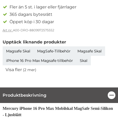
Fler än 5 st. i lager eller fjärrlager
365 dagars bytesrätt
Öppet köp i 30 dagar
Art nr:
A00-DRO-8809972575552
Upptäck liknande produkter
Magsafe Skal
MagSafe-Tillbehör
Magsafe Skal
iPhone 16 Pro Max Magsafe tillbehör
Skal
Visa fler
(2 mer)
Egenskaper
Produktbeskrivning
Stä
Produktbeskrivning
Mercury iPhone 16 Pro Max Mobilskal MagSafe Semi-Silikon
- Ljusblått