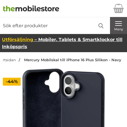
Startsidan för Danira Telecom AB
Sök
Sök på Danira Telecom AB
Genomför
Meny
Utförsäljning
– Mobiler, Tablets & Smartklockor till
Inköpspris
tartsidan
Mercury Mobilskal till iPhone 16 Plus Silikon - Navy
Priset är nedsatt med
-44%