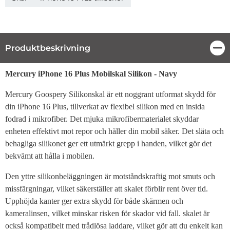
Produktbeskrivning
Stä
Produktbeskrivning
Mercury iPhone 16 Plus Mobilskal Silikon - Navy
Mercury Goospery Silikonskal är ett noggrant utformat skydd för
din iPhone 16 Plus, tillverkat av flexibel silikon med en insida
fodrad i mikrofiber. Det mjuka mikrofibermaterialet skyddar
enheten effektivt mot repor och håller din mobil säker. Det släta och
behagliga silikonet ger ett utmärkt grepp i handen, vilket gör det
bekvämt att hålla i mobilen.
Den yttre silikonbeläggningen är motståndskraftig mot smuts och
missfärgningar, vilket säkerställer att skalet förblir rent över tid.
Upphöjda kanter ger extra skydd för både skärmen och
kameralinsen, vilket minskar risken för skador vid fall. skalet är
också kompatibelt med trådlösa laddare, vilket gör att du enkelt kan