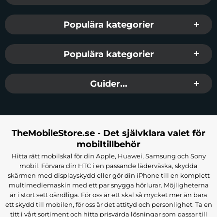
Populära kategorier
Populära kategorier
Guider...
TheMobileStore.se - Det självklara valet för
mobiltillbehör
Hitta rätt mobilskal för din Apple, Huawei, Samsung och Sony
mobil. Förvara din HTC i en passande läderväska, skydda
skärmen med displayskydd eller gör din iPhone till en komplett
multimediemaskin med ett par snygga hörlurar. Möjligheterna
är i stort sett oändliga. För oss är ett skal så mycket mer än bara
ett skydd till mobilen, för oss är det attityd och personlighet. Ta en
titt i vårt sortiment och hitta prisvärda lösningar som passar till