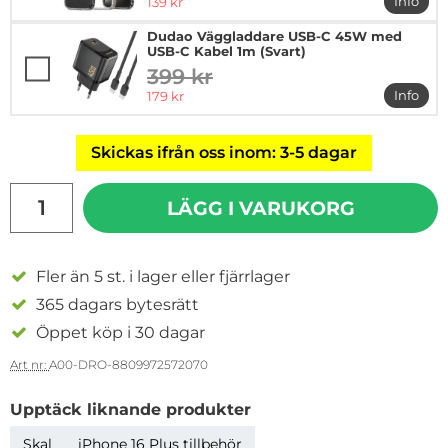
rea pris
Info
139 kr
mer in
Dudao Väggladdare USB-C 45W med
USB-C Kabel 1m (Svart)
399 kr
tidigare pris
rea pris
Info
179 kr
mer i
Skickas ifrån oss inom: 3-5 dagar
antal
LÄGG I VARUKORG
Fler än 5 st. i lager eller fjärrlager
365 dagars bytesrätt
Öppet köp i 30 dagar
Art nr:
A00-DRO-8809972572070
Upptäck liknande produkter
Skal
iPhone 16 Plus tillbehör