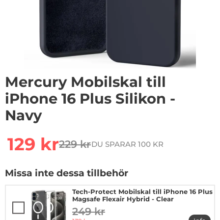
Mercury Mobilskal till
iPhone 16 Plus Silikon -
Navy
Handla denna produkt Mercury Mobilskal till iPhone 16 
rea pris
129 kr
229 kr
DU SPARAR 100 KR
tidigare pris
Missa inte dessa tillbehör
Tech-Protect Mobilskal till iPhone 16 Plus
Magsafe Flexair Hybrid - Clear
249 kr
tidigare pris