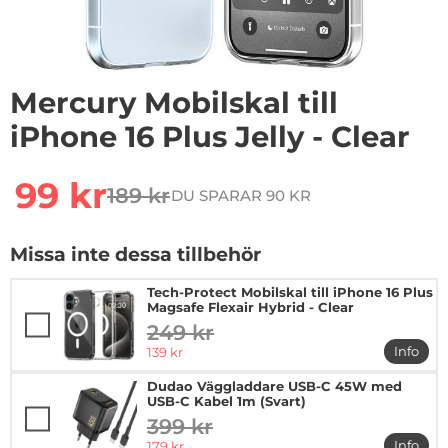
Mercury Mobilskal till
iPhone 16 Plus Jelly - Clear
Handla denna produkt Mercury Mobilskal till iPhone 16 P
rea pris
99 kr
189 kr
DU SPARAR 90 KR
tidigare pris
Missa inte dessa tillbehör
Tech-Protect Mobilskal till iPhone 16 Plus
Magsafe Flexair Hybrid - Clear
249 kr
tidigare pris
rea pris
Info
139 kr
mer in
Dudao Väggladdare USB-C 45W med
USB-C Kabel 1m (Svart)
399 kr
tidigare pris
rea pris
Info
179 kr