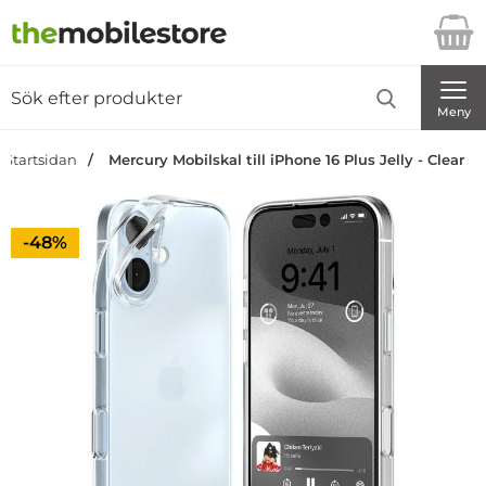
Startsidan för Danira Telecom AB
Sök
Sök på Danira Telecom AB
Genomför
Meny
Startsidan
Mercury Mobilskal till iPhone 16 Plus Jelly - Clear
Priset är nedsatt med
-48%