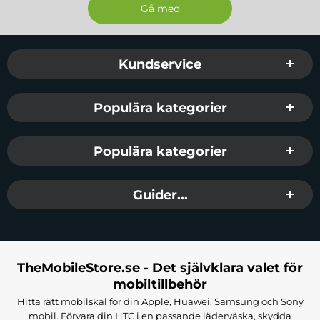
Sidfot Blandad info och länkar
Kundservice
Populära kategorier
Populära kategorier
Guider...
TheMobileStore.se - Det självklara valet för
mobiltillbehör
Hitta rätt mobilskal för din Apple, Huawei, Samsung och Sony
mobil. Förvara din HTC i en passande läderväska, skydda