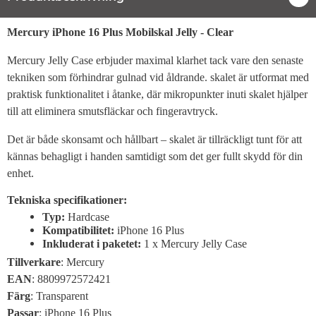
Produktbeskrivning
Mercury iPhone 16 Plus Mobilskal Jelly - Clear
Mercury Jelly Case erbjuder maximal klarhet tack vare den senaste
tekniken som förhindrar gulnad vid åldrande. skalet är utformat med
praktisk funktionalitet i åtanke, där mikropunkter inuti skalet hjälper
till att eliminera smutsfläckar och fingeravtryck.
Det är både skonsamt och hållbart – skalet är tillräckligt tunt för att
kännas behagligt i handen samtidigt som det ger fullt skydd för din
enhet.
Tekniska specifikationer:
Typ:
Hardcase
Kompatibilitet:
iPhone 16 Plus
Inkluderat i paketet:
1 x Mercury Jelly Case
Tillverkare
: Mercury
EAN
: 8809972572421
Färg
: Transparent
Passar
: iPhone 16 Plus