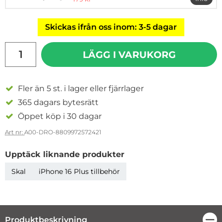
mer i
Skickas ifrån oss inom: 3-5 dagar
antal
LÄGG I VARUKORG
Fler än 5 st. i lager eller fjärrlager
365 dagars bytesrätt
Öppet köp i 30 dagar
Art nr:
A00-DRO-8809972572421
Upptäck liknande produkter
Skal
iPhone 16 Plus tillbehör
Produktbeskrivning
Stä