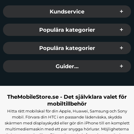
Sidfot Blandad info och länkar
Kundservice
Populära kategorier
Populära kategorier
Guider...
TheMobileStore.se - Det självklara valet för
mobiltillbehör
Hitta rätt mobilskal för din Apple, Huawei, Samsung och Sony
mobil. Förvara din HTC i en passande läderväska, skydda
skärmen med displayskydd eller gör din iPhone till en komplett
multimediemaskin med ett par snygga hörlurar. Möjligheterna