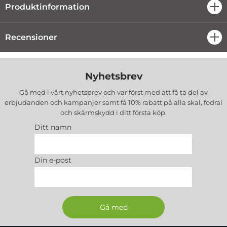
kompromissa med skyddet.
Produktinformation
öpp
Tekniska specifikationer:
Typ:
Hårt skal (Hardcase)
Recensioner
öpp
Material:
Flexibelt TPU
Kompatibilitet:
iPhone 16
Mercury Goospery Soft Feeling är det perfekta valet för dig som
vill kombinera stil, komfort och effektivt skydd till din iPhone 16.
Nyhetsbrev
Gå med i vårt nyhetsbrev och var först med att få ta del av
Tillverkare
: Mercury
erbjudanden och kampanjer samt få 10% rabatt på alla
skal, fodral
EAN
: 8809972572179
och skärmskydd
i ditt första köp.
Färg
: Svart
Ditt namn
Passar
: iPhone 16
Din e-post