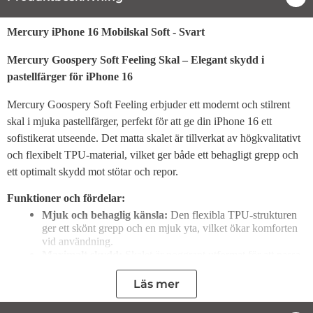
Produktbeskrivning
Mercury iPhone 16 Mobilskal Soft - Svart
Mercury Goospery Soft Feeling Skal – Elegant skydd i
pastellfärger för iPhone 16
Mercury Goospery Soft Feeling erbjuder ett modernt och stilrent
skal i mjuka pastellfärger, perfekt för att ge din iPhone 16 ett
sofistikerat utseende. Det matta skalet är tillverkat av högkvalitativt
och flexibelt TPU-material, vilket ger både ett behagligt grepp och
ett optimalt skydd mot stötar och repor.
Funktioner och fördelar:
Mjuk och behaglig känsla:
Den flexibla TPU-strukturen
ger ett skönt grepp och en mjuk yta, vilket ökar komforten
vid användning.
Maximalt skydd:
Skalet är noggrant utformat för att passa
perfekt till din iPhone 16, vilket ger ett effektivt skydd mot
yttre skador som stötar och repor.
Läs mer
Elegant design i pastellfärger:
Skalet erbjuder en modern
och stilren look som höjer din enhets estetik utan att