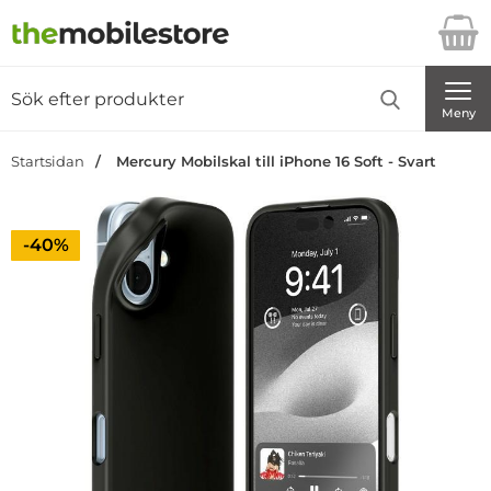
Startsidan för Danira Telecom AB
Sök
Sök på Danira Telecom AB
Genomför
Meny
Startsidan
Mercury Mobilskal till iPhone 16 Soft - Svart
Priset är nedsatt med
-40%