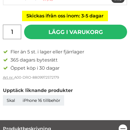
mer i
Skickas ifrån oss inom: 3-5 dagar
antal
LÄGG I VARUKORG
Fler än 5 st. i lager eller fjärrlager
365 dagars bytesrätt
Öppet köp i 30 dagar
Art nr:
A00-DRO-8809972572179
Upptäck liknande produkter
Skal
iPhone 16 tillbehör
Produktbeskrivning
Stä