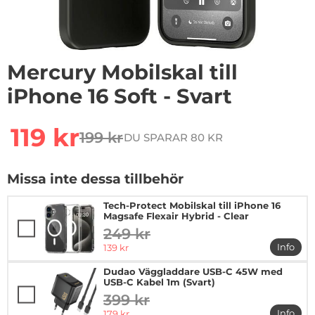
Mercury Mobilskal till
iPhone 16 Soft - Svart
Handla denna produkt Mercury Mobilskal till iPhone 16 
rea pris
119 kr
199 kr
DU SPARAR 80 KR
tidigare pris
Missa inte dessa tillbehör
Tech-Protect Mobilskal till iPhone 16
Magsafe Flexair Hybrid - Clear
249 kr
tidigare pris
rea pris
Info
139 kr
mer in
Dudao Väggladdare USB-C 45W med
USB-C Kabel 1m (Svart)
399 kr
tidigare pris
rea pris
Info
179 kr