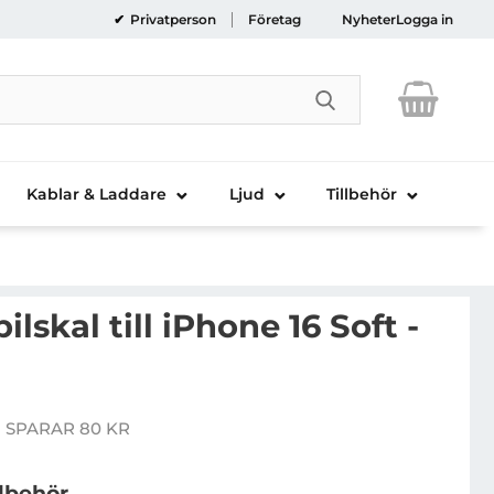
Privatperson
Företag
Nyheter
Logga in
Genomför sökni
Kablar & Laddare
Ljud
Tillbehör
lskal till iPhone 16 Soft -
rcury Mobilskal till iPhone 16 Soft - Rosa Sand
 SPARAR 80 KR
 pris
llbehör