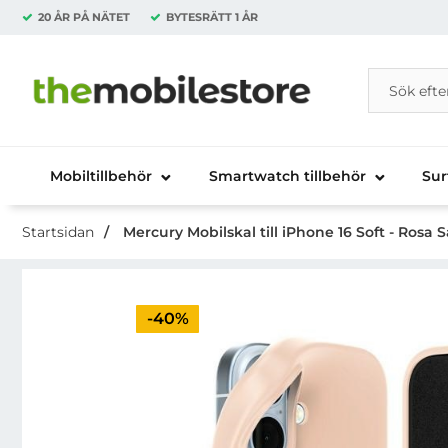
20 ÅR PÅ NÄTET
BYTESRÄTT
1 ÅR
Sök
Sök på Da
Startsidan för Danira Telecom AB
Mobiltillbehör
Smartwatch tillbehör
Sur
Startsidan
Mercury Mobilskal till iPhone 16 Soft - Rosa 
Priset är nedsatt med
-40%