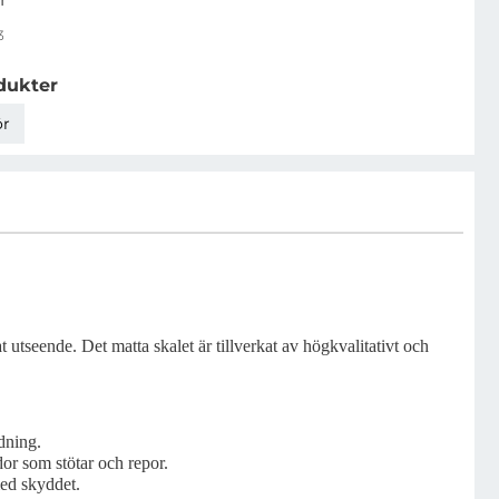
3
dukter
ör
t utseende. Det matta skalet är tillverkat av högkvalitativt och
dning.
dor som stötar och repor.
med skyddet.