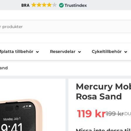
BRA
nira Telecom AB
fplatta tillbehör
Reservdelar
Cykeltillbehör
Sand
Mercury Mobi
Rosa Sand
Handla denna produkt Me
rea pris
119 kr
199 kr
DU
tidigare
Missa inte dessa ti