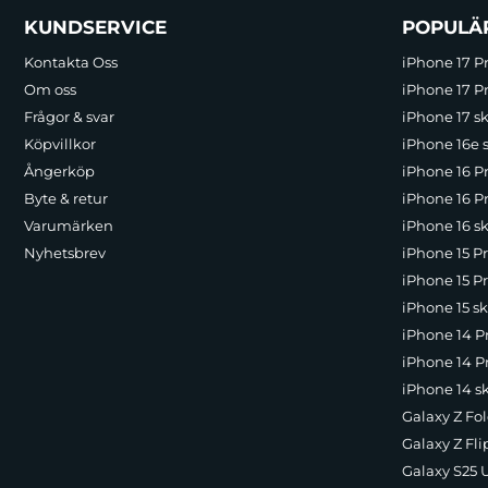
Sidfot Blandad info och länkar
KUNDSERVICE
POPULÄ
Kontakta Oss
iPhone 17 P
Om oss
iPhone 17 Pr
Frågor & svar
iPhone 17 sk
Köpvillkor
iPhone 16e 
Ångerköp
iPhone 16 P
Byte & retur
iPhone 16 Pr
Varumärken
iPhone 16 sk
Nyhetsbrev
iPhone 15 P
iPhone 15 Pr
iPhone 15 sk
iPhone 14 P
iPhone 14 Pr
iPhone 14 s
Galaxy Z Fol
Galaxy Z Fli
Galaxy S25 U