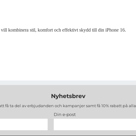
ill kombinera stil, komfort och effektivt skydd till din iPhone 16.
Nyhetsbrev
att få ta del av erbjudanden och kampanjer samt få 10% rabatt på all
Din e-post