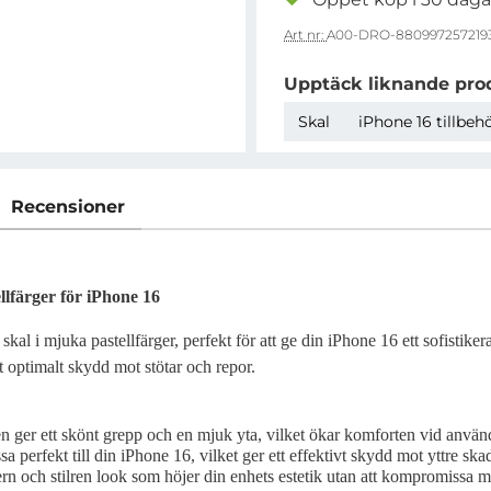
Art nr:
A00-DRO-880997257219
Upptäck liknande pro
Skal
iPhone 16 tillbeh
Recensioner
llfärger för iPhone 16
al i mjuka pastellfärger, perfekt för att ge din iPhone 16 ett sofistikera
t optimalt skydd mot stötar och repor.
 ger ett skönt grepp och en mjuk yta, vilket ökar komforten vid använ
sa perfekt till din iPhone 16, vilket ger ett effektivt skydd mot yttre ska
n och stilren look som höjer din enhets estetik utan att kompromissa 