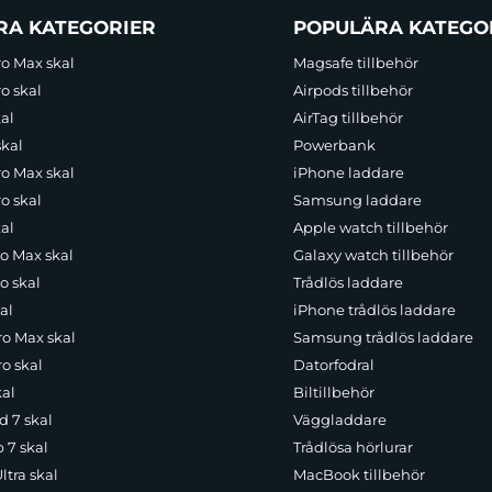
RA KATEGORIER
POPULÄRA KATEGO
ro Max skal
Magsafe tillbehör
o skal
Airpods tillbehör
al
AirTag tillbehör
skal
Powerbank
ro Max skal
iPhone laddare
o skal
Samsung laddare
al
Apple watch tillbehör
ro Max skal
Galaxy watch tillbehör
o skal
Trådlös laddare
al
iPhone trådlös laddare
ro Max skal
Samsung trådlös laddare
o skal
Datorfodral
kal
Biltillbehör
d 7 skal
Väggladdare
p 7 skal
Trådlösa hörlurar
ltra skal
MacBook tillbehör