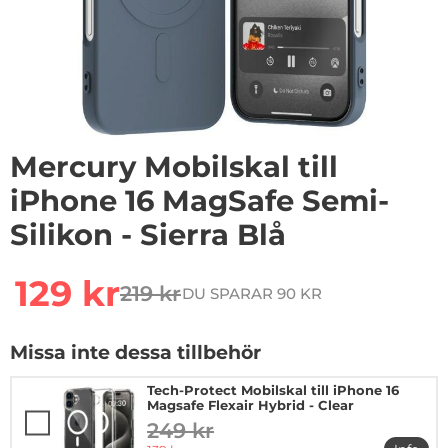
Mercury Mobilskal till
iPhone 16 MagSafe Semi-
Silikon - Sierra Blå
Handla denna produkt Mercury Mobilskal till iPhone 16 
rea pris
129 kr
219 kr
DU SPARAR 90 KR
tidigare pris
Missa inte dessa tillbehör
Tech-Protect Mobilskal till iPhone 16
Magsafe Flexair Hybrid - Clear
249 kr
tidigare pris