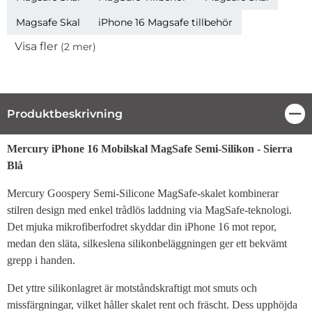
Magsafe Skal
iPhone 16 Magsafe tillbehör
Visa fler
(2 mer)
Egenskaper
Produktbeskrivning
Stä
Produktbeskrivning
Mercury iPhone 16 Mobilskal MagSafe Semi-Silikon - Sierra
Blå
Mercury Goospery Semi-Silicone MagSafe-skalet kombinerar
stilren design med enkel trådlös laddning via MagSafe-teknologi.
Det mjuka mikrofiberfodret skyddar din iPhone 16 mot repor,
medan den släta, silkeslena silikonbeläggningen ger ett bekvämt
grepp i handen.
Det yttre silikonlagret är motståndskraftigt mot smuts och
missfärgningar, vilket håller skalet rent och fräscht. Dess upphöjda