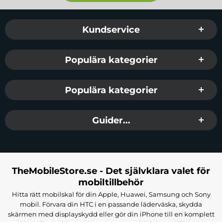
Sidfot Blandad info och länkar
Kundservice
Populära kategorier
Populära kategorier
Guider...
TheMobileStore.se - Det självklara valet för
mobiltillbehör
Hitta rätt mobilskal för din Apple, Huawei, Samsung och Sony
mobil. Förvara din HTC i en passande läderväska, skydda
skärmen med displayskydd eller gör din iPhone till en komplett