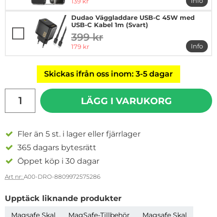
rea pris
Info
139 kr
mer in
Dudao Väggladdare USB-C 45W med
USB-C Kabel 1m (Svart)
399 kr
tidigare pris
rea pris
Info
179 kr
mer i
Skickas ifrån oss inom: 3-5 dagar
antal
LÄGG I VARUKORG
Fler än 5 st. i lager eller fjärrlager
365 dagars bytesrätt
Öppet köp i 30 dagar
Art nr:
A00-DRO-8809972575286
Upptäck liknande produkter
Magsafe Skal
MagSafe-Tillbehör
Magsafe Skal