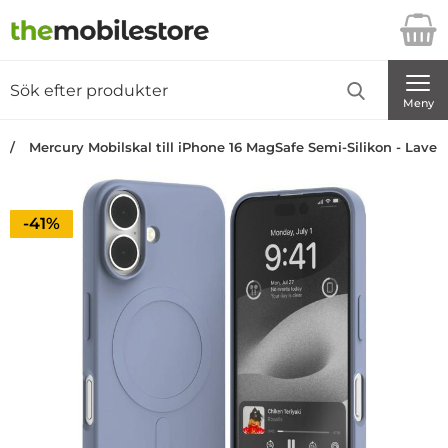
Startsidan för Danira Telecom AB
Sök
Sök på Danira Telecom AB
Genomför
Meny
Mercury Mobilskal till iPhone 16 MagSafe Semi-Silikon - Laven
Priset är nedsatt med
-41%