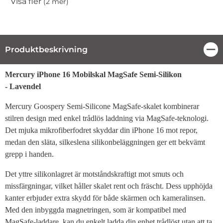
Visa fler
(2 mer)
Egenskaper
Produktbeskrivning
Stä
Produktbeskrivning
Mercury iPhone 16 Mobilskal MagSafe Semi-Silikon
- Lavendel
Mercury Goospery Semi-Silicone MagSafe-skalet kombinerar
stilren design med enkel trådlös laddning via MagSafe-teknologi.
Det mjuka mikrofiberfodret skyddar din iPhone 16 mot repor,
medan den släta, silkeslena silikonbeläggningen ger ett bekvämt
grepp i handen.
Det yttre silikonlagret är motståndskraftigt mot smuts och
missfärgningar, vilket håller skalet rent och fräscht. Dess upphöjda
kanter erbjuder extra skydd för både skärmen och kameralinsen.
Med den inbyggda magnetringen, som är kompatibel med
MagSafe-laddare, kan du enkelt ladda din enhet trådlöst utan att ta