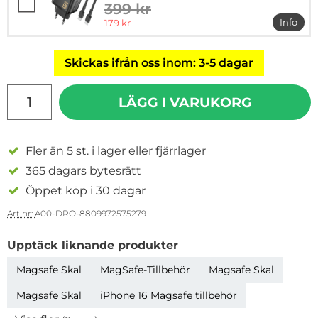
399 kr
tidigare pris
rea pris
Info
179 kr
mer i
Skickas ifrån oss inom: 3-5 dagar
antal
LÄGG I VARUKORG
Fler än 5 st. i lager eller fjärrlager
365 dagars bytesrätt
Öppet köp i 30 dagar
Art nr:
A00-DRO-8809972575279
Upptäck liknande produkter
Magsafe Skal
MagSafe-Tillbehör
Magsafe Skal
Magsafe Skal
iPhone 16 Magsafe tillbehör