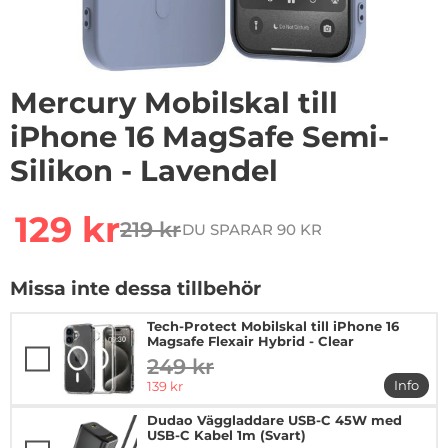
Mercury Mobilskal till
iPhone 16 MagSafe Semi-
Silikon - Lavendel
Handla denna produkt Mercury Mobilskal till iPhone 16
rea pris
129 kr
219 kr
DU SPARAR 90 KR
tidigare pris
Missa inte dessa tillbehör
Tech-Protect Mobilskal till iPhone 16
Magsafe Flexair Hybrid - Clear
249 kr
tidigare pris
rea pris
Info
139 kr
mer in
Dudao Väggladdare USB-C 45W med
USB-C Kabel 1m (Svart)