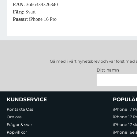
EAN
: 3666339326340
Färg
: Svart
Passar
: iPhone 16 Pro
Gå med i vårt nyhetsbrev och var först med 
Ditt namn
Sidfot Blandad info och länkar
KUNDSERVICE
POPULÄ
Kontakta Oss
iPhone 17 P
Om oss
iPhone 17 Pr
Frågor & svar
iPhone 17 sk
Köpvillkor
iPhone 16e 