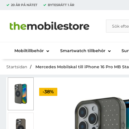
20 ÅR PÅ NÄTET
BYTESRÄTT
1 ÅR
Sök
Sök på Da
Startsidan för Danira Telecom AB
Mobiltillbehör
Smartwatch tillbehör
Sur
Startsidan
Mercedes Mobilskal till iPhone 16 Pro MB Sta
Priset är nedsatt med
-38%