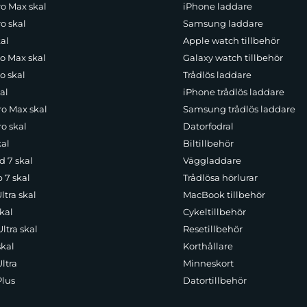
ro Max skal
iPhone laddare
o skal
Samsung laddare
al
Apple watch tillbehör
ro Max skal
Galaxy watch tillbehör
o skal
Trådlös laddare
al
iPhone trådlös laddare
ro Max skal
Samsung trådlös laddare
o skal
Datorfodral
kal
Biltillbehör
d 7 skal
Väggladdare
p 7 skal
Trådlösa hörlurar
ltra skal
MacBook tillbehör
kal
Cykeltillbehör
ltra skal
Resetillbehör
skal
Korthållare
ltra
Minneskort
Plus
Datortillbehör