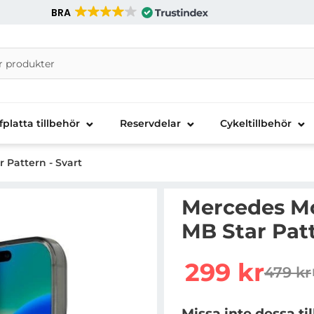
BRA
nira Telecom AB
fplatta tillbehör
Reservdelar
Cykeltillbehör
r Pattern - Svart
Mercedes Mob
MB Star Patt
Handla denna produkt Me
rea pris
299 kr
479 kr
tidigar
Missa inte dessa ti