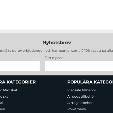
Nyhetsbrev
att få ta del av erbjudanden och kampanjer samt få 10% rabatt på all
Din e-post
RA KATEGORIER
POPULÄRA KATEGO
ro Max skal
Magsafe tillbehör
o skal
Airpods tillbehör
al
AirTag tillbehör
skal
Powerbank