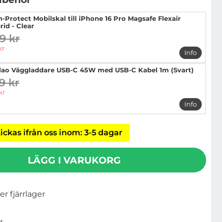
h-Protect Mobilskal till iPhone 16 Pro Magsafe Flexair
rid - Clear
9 kr
digare pris
pris
kr
Info
mer info o
ao Väggladdare USB-C 45W med USB-C Kabel 1m (Svart)
9 kr
digare pris
pris
kr
Info
mer info
ickas ifrån oss inom: 3-5 dagar
LÄGG I VARUKORG
ler fjärrlager
r