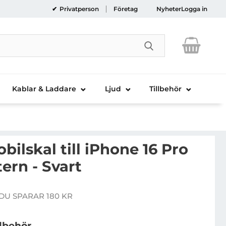
Privatperson
Företag
Nyheter
Logga in
Genomför sökni
Kablar & Laddare
Ljud
Tillbehör
ilskal till iPhone 16 Pro
ern - Svart
rcedes Mobilskal till iPhone 16 Pro MB Star Pattern - S
DU SPARAR 180 KR
e pris
llbehör