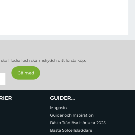
a
skal, fodral och skärmskydd
i ditt första köp.
RIER
GUIDER...
Magasin
Guider och Inspiration
Bästa Trådlösa Hörlurar 2025
Bästa Solcellsladdare