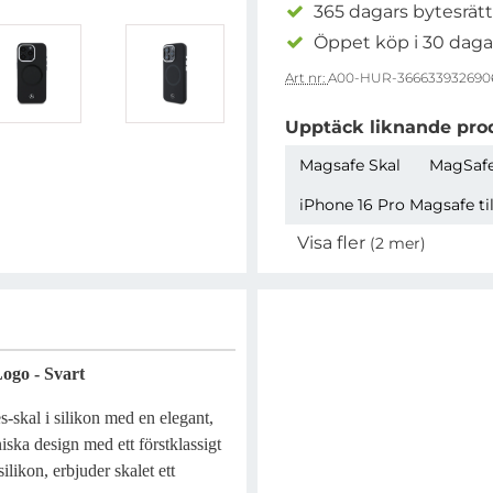
365 dagars bytesrätt
Öppet köp i 30 daga
Art nr:
A00-HUR-366633932690
Upptäck liknande pro
Magsafe Skal
MagSafe
iPhone 16 Pro Magsafe ti
Visa fler
(2 mer)
Egenskaper
ogo - Svart
-skal i silikon med en elegant,
ska design med ett förstklassigt
ilikon, erbjuder skalet ett