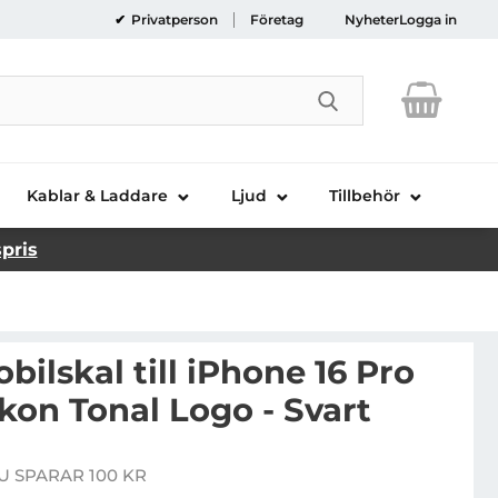
Privatperson
Företag
Nyheter
Logga in
Genomför sökni
Kablar & Laddare
Ljud
Tillbehör
spris
ilskal till iPhone 16 Pro
kon Tonal Logo - Svart
rcedes Mobilskal till iPhone 16 Pro MagSafe Silikon Ton
U SPARAR 100 KR
e pris