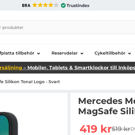
BRA
nira Telecom AB
fplatta tillbehör
Reservdelar
Cykeltillbehör
rsäljning
– Mobiler, Tablets & Smartklockor till Inköp
e Silikon Tonal Logo - Svart
Mercedes Mob
MagSafe Sili
Handla denna produkt Me
rea pris
419 kr
519 kr
D
tidigar