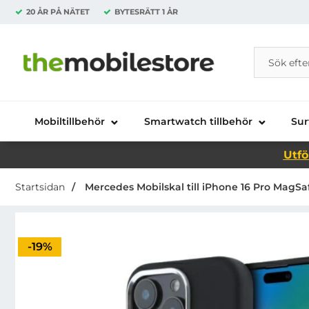
20 ÅR PÅ NÄTET
BYTESRÄTT
1 ÅR
Sök
Sök på Da
Startsidan för Danira Telecom AB
Mobiltillbehör
Smartwatch tillbehör
Sur
Utfö
Startsidan
Mercedes Mobilskal till iPhone 16 Pro MagSaf
Priset är nedsatt med
-19%