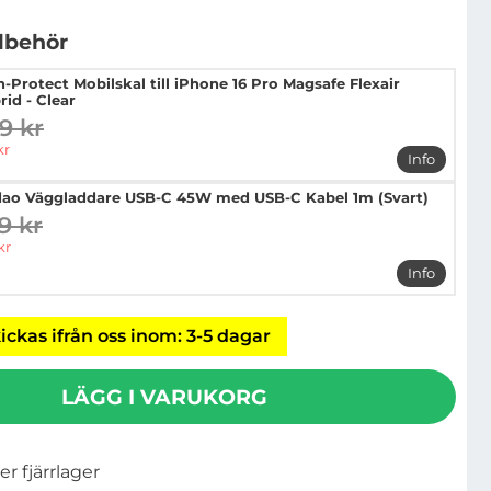
llbehör
h-Protect Mobilskal till iPhone 16 Pro Magsafe Flexair
rid - Clear
9 kr
digare pris
pris
kr
Info
mer info o
ao Väggladdare USB-C 45W med USB-C Kabel 1m (Svart)
9 kr
digare pris
pris
kr
Info
mer info
ickas ifrån oss inom: 3-5 dagar
LÄGG I VARUKORG
ler fjärrlager