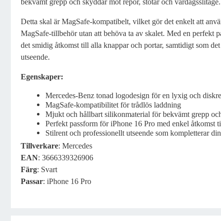
bekvämt grepp och skyddar mot repor, stötar och vardagsslitage.
Detta skal är MagSafe-kompatibelt, vilket gör det enkelt att anv
MagSafe-tillbehör utan att behöva ta av skalet. Med en perfekt 
det smidig åtkomst till alla knappar och portar, samtidigt som det
utseende.
Egenskaper:
Mercedes-Benz tonad logodesign för en lyxig och diskre
MagSafe-kompatibilitet för trådlös laddning
Mjukt och hållbart silikonmaterial för bekvämt grepp o
Perfekt passform för iPhone 16 Pro med enkel åtkomst ti
Stilrent och professionellt utseende som kompletterar di
Tillverkare
: Mercedes
EAN
: 3666339326906
Färg
: Svart
Passar
: iPhone 16 Pro