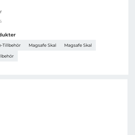
r
6
dukter
-Tillbehör
Magsafe Skal
Magsafe Skal
llbehör