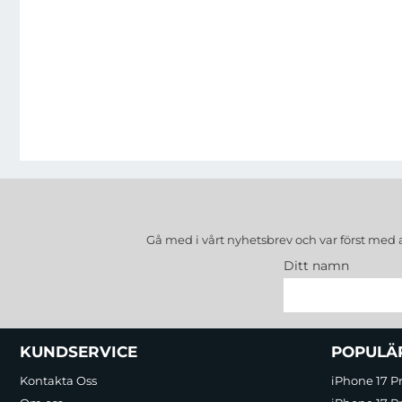
Gå med i vårt nyhetsbrev och var först med 
Ditt namn
Sidfot Blandad info och länkar
KUNDSERVICE
POPULÄ
Kontakta Oss
iPhone 17 P