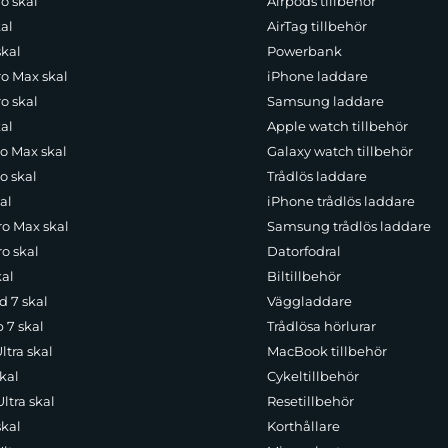
o skal
Airpods tillbehör
al
AirTag tillbehör
skal
Powerbank
ro Max skal
iPhone laddare
o skal
Samsung laddare
al
Apple watch tillbehör
ro Max skal
Galaxy watch tillbehör
o skal
Trådlös laddare
al
iPhone trådlös laddare
ro Max skal
Samsung trådlös laddare
o skal
Datorfodral
kal
Biltillbehör
d 7 skal
Väggladdare
p 7 skal
Trådlösa hörlurar
ltra skal
MacBook tillbehör
kal
Cykeltillbehör
ltra skal
Resetillbehör
skal
Korthållare