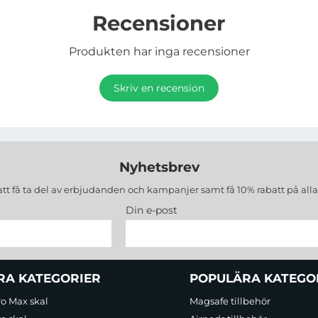
Recensioner
Produkten har inga recensioner
Skriv en recension
Nyhetsbrev
att få ta del av erbjudanden och kampanjer samt få 10% rabatt på all
Din e-post
RA KATEGORIER
POPULÄRA KATEGO
ro Max skal
Magsafe tillbehör