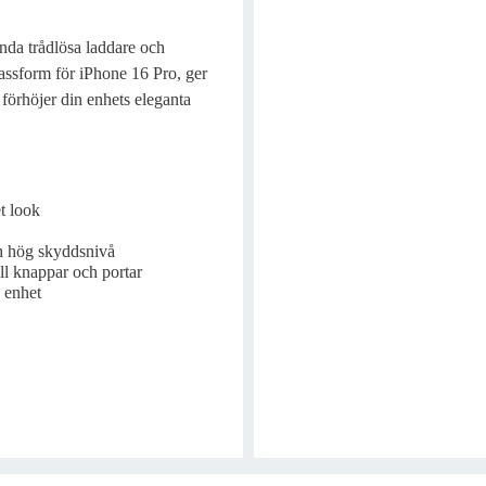
ända trådlösa laddare och
passform för iPhone 16 Pro, ger
 förhöjer din enhets eleganta
t look
ch hög skyddsnivå
ll knappar och portar
n enhet