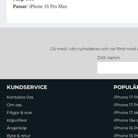
Passar
: iPhone 16 Pro Max
Gå med i vårt nyhetsbrev och var först med 
Ditt namn
Sidfot Blandad info och länkar
KUNDSERVICE
POPULÄ
Kontakta Oss
iPhone 17 P
Om oss
iPhone 17 Pr
Frågor & svar
iPhone 17 sk
Köpvillkor
iPhone 16e 
Ångerköp
iPhone 16 P
Byte & retur
iPhone 16 Pr