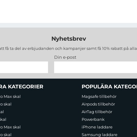
Nyhetsbrev
att få ta del av erbjudanden och kampanjer samt få 10% rabatt på all
Din e-post
RA KATEGORIER
POPULÄRA KATEGO
ro Max skal
Magsafe tillbehör
o skal
Airpods tillbehör
al
AirTag tillbehör
skal
Powerbank
ro Max skal
iPhone laddare
o skal
Samsung laddare