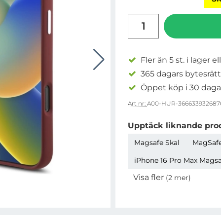
antal
Fler än 5 st. i lager el
365 dagars bytesrätt
Öppet köp i 30 daga
Art nr:
A00-HUR-366633932687
Upptäck liknande pro
Magsafe Skal
MagSafe
iPhone 16 Pro Max Magsaf
Visa fler
(2 mer)
Egenskaper