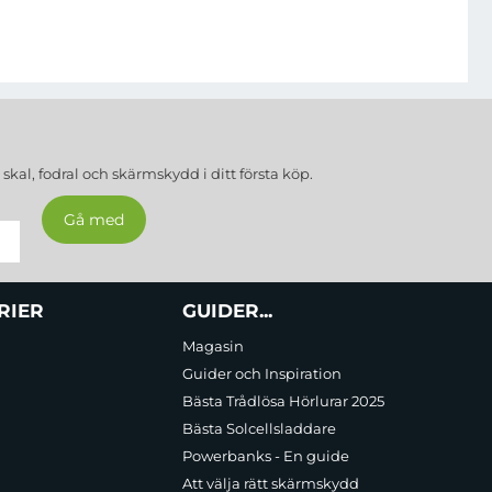
a
skal, fodral och skärmskydd
i ditt första köp.
RIER
GUIDER...
Magasin
Guider och Inspiration
Bästa Trådlösa Hörlurar 2025
Bästa Solcellsladdare
Powerbanks - En guide
Att välja rätt skärmskydd