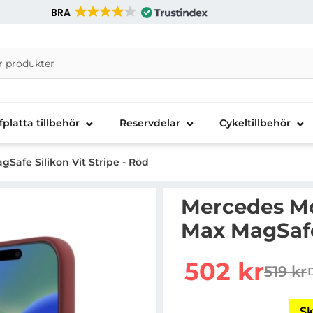
BRA
nira Telecom AB
fplatta tillbehör
Reservdelar
Cykeltillbehör
gSafe Silikon Vit Stripe - Röd
Mercedes Mob
Max MagSafe 
Handla denna produkt Me
rea pris
502 kr
519 kr
tidigar
Sk