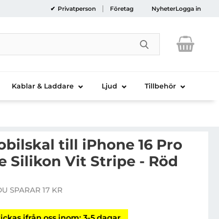
Privatperson
Företag
Nyheter
Logga in
Genomför sökni
Kablar & Laddare
Ljud
Tillbehör
ilskal till iPhone 16 Pro
Silikon Vit Stripe - Röd
rcedes Mobilskal till iPhone 16 Pro Max MagSafe Silikon
DU SPARAR 17 KR
e pris
ickas ifrån oss inom: 3-5 dagar