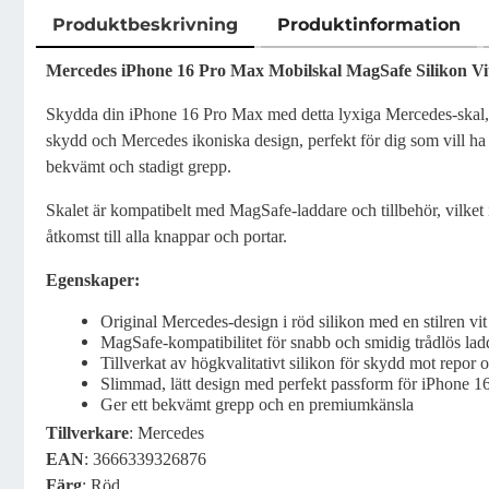
Produktbeskrivning
Produktinformation
Produktbeskrivning
Mercedes iPhone 16 Pro Max Mobilskal MagSafe Silikon Vit
Skydda din iPhone 16 Pro Max med detta lyxiga Mercedes-skal, de
skydd och Mercedes ikoniska design, perfekt för dig som vill ha 
bekvämt och stadigt grepp.
Skalet är kompatibelt med MagSafe-laddare och tillbehör, vilket 
åtkomst till alla knappar och portar.
Egenskaper:
Original Mercedes-design i röd silikon med en stilren vit
MagSafe-kompatibilitet för snabb och smidig trådlös la
Tillverkat av högkvalitativt silikon för skydd mot repor o
Slimmad, lätt design med perfekt passform för iPhone 
Ger ett bekvämt grepp och en premiumkänsla
Tillverkare
: Mercedes
EAN
: 3666339326876
Färg
: Röd