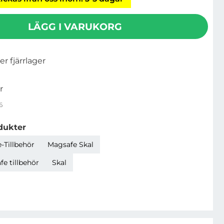
LÄGG I VARUKORG
ler fjärrlager
r
6
dukter
-Tillbehör
Magsafe Skal
e tillbehör
Skal