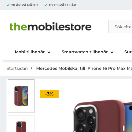
20 ÅR PÅ NÄTET
BYTESRÄTT
1 ÅR
Sök
Sök på Da
Startsidan för Danira Telecom AB
Mobiltillbehör
Smartwatch tillbehör
Sur
Startsidan
Mercedes Mobilskal till iPhone 16 Pro Max Ma
Priset är nedsatt med
-3%