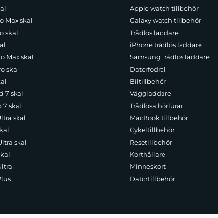
al
Apple watch tillbehör
ro Max skal
Galaxy watch tillbehör
o skal
Trådlös laddare
al
iPhone trådlös laddare
ro Max skal
Samsung trådlös laddare
o skal
Datorfodral
kal
Biltillbehör
d 7 skal
Väggladdare
p 7 skal
Trådlösa hörlurar
ltra skal
MacBook tillbehör
kal
Cykeltillbehör
ltra skal
Resetillbehör
skal
Korthållare
ltra
Minneskort
Plus
Datortillbehör